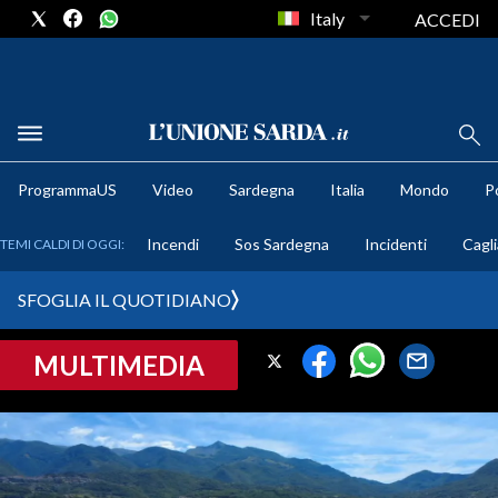
Italy
ACCEDI
METEO
ProgrammaUS
Video
Sardegna
Italia
Mondo
Po
COMUNI AL VOTO
Incendi
Sos Sardegna
Incidenti
Cagli
TEMI CALDI DI OGGI:
VIDEO
SFOGLIA IL QUOTIDIANO
FOTO
MULTIMEDIA
CRONACA SARDEGNA
CAGLIARI
PROVINCIA DI CAGLIARI
SULCIS IGLESIENTE