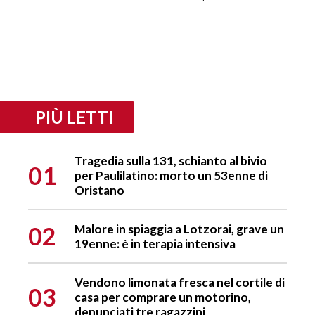
PIÙ LETTI
Tragedia sulla 131, schianto al bivio
01
per Paulilatino: morto un 53enne di
Oristano
02
Malore in spiaggia a Lotzorai, grave un
19enne: è in terapia intensiva
Vendono limonata fresca nel cortile di
03
casa per comprare un motorino,
denunciati tre ragazzini