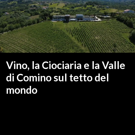
MEDIO CAMPIDANO
ORISTANO E PROVINCIA
SASSARI E PROVINCIA
GALLURA
NUORO E PROVINCIA
OGLIASTRA
AGENDA
Vino, la Ciociaria e la Valle
CRONACA
di Comino sul tetto del
ITALIA
mondo
MONDO
POLITICA
ECONOMIA
SERVIZI ALLE IMPRESE