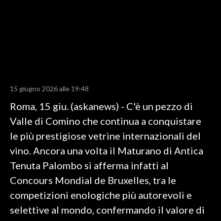
LAVORO
BANDI
SPORT IN SARDEGNA
SPORT
15 giugno 2026 alle 19:48
RISULTATI E CLASSIFICHE
Roma, 15 giu. (askanews) - C'è un pezzo di
CALCIO
Valle di Comino che continua a conquistare
CALCIO REGIONALE
le più prestigiose vetrine internazionali del
BASKET
vino. Ancora una volta il Maturano di Antica
VOLLEY
Tenuta Palombo si afferma infatti al
MOTORI
Concours Mondial de Bruxelles, tra le
TENNIS
competizioni enologiche più autorevoli e
ALTRI SPORT
selettive al mondo, confermando il valore di
CULTURA