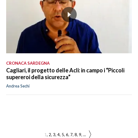
CRONACA SARDEGNA
Cagliari, il progetto delle Acli: in campo i “Piccoli
supereroi della sicurezza”
Andrea Sechi
1
2
3
4
5
6
7
8
9
...