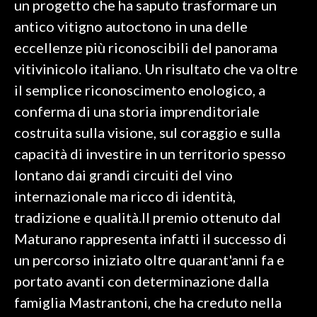
un progetto che ha saputo trasformare un
antico vitigno autoctono in una delle
SPETTACOLI
eccellenze più riconoscibili del panorama
GOSSIP
vitivinicolo italiano. Un risultato che va oltre
il semplice riconoscimento enologico, a
SALUTE
conferma di una storia imprenditoriale
costruita sulla visione, sul coraggio e sulla
SARDEGNA TURISMO
capacità di investire in un territorio spesso
SARDI NEL MONDO
lontano dai grandi circuiti del vino
NOTIZIE
internazionale ma ricco di identità,
EVENTI
tradizione e qualità.Il premio ottenuto dal
Maturano rappresenta infatti il successo di
#CARAUNIONE
un percorso iniziato oltre quarant'anni fa e
3 MINUTI CON
portato avanti con determinazione dalla
famiglia Mastrantoni, che ha creduto nella
INSULARITÀ