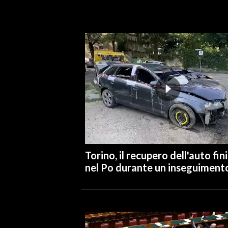
INFO AZIENDE
ABBONATI
ANNUNCI
NECROLOGI
PUBBLICITÀ
SPIAGGE
STORE
Torino, il recupero dell'auto fin
nel Po durante un inseguiment