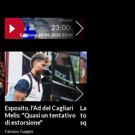
Edizione
23:00
19
Edizione 20-05-2026 23:00
Edizione 20-05-202
Esposito, l'Ad del Cagliari
La serie tv "Ted Las
Melis: "Quasi un tentativo
torna con una nuov
di estorsione"
squadra di calcio
Fabiano Gaggini