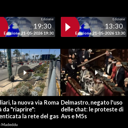
Edizione
Edizione
19:30
13:30
Edizione 21-05-2026 19:30
Edizione 21-05-2026 13:30
iari, la nuova via Roma
Delmastro, negato l'uso
à da "riaprire":
delle chat: le proteste di
nticata la rete del gas
Avs e M5s
o Madeddu