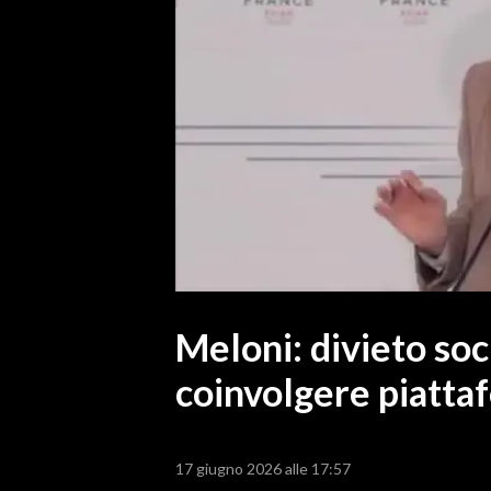
MEDIO CAMPIDANO
ORISTANO E PROVINCIA
SASSARI E PROVINCIA
GALLURA
NUORO E PROVINCIA
OGLIASTRA
AGENDA
CRONACA
ITALIA
MONDO
Meloni: divieto soc
coinvolgere piatta
POLITICA
ECONOMIA
17 giugno 2026 alle 17:57
SERVIZI ALLE IMPRESE