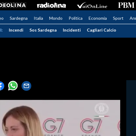
eo
Sardegna
Italia
Mondo
Politica
Economia
Sport
An
I:
Incendi
Sos Sardegna
Incidenti
Cagliari Calcio