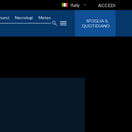
Italy
ACCEDI
nunci
Necrologi
Meteo
SFOGLIA IL
QUOTIDIANO