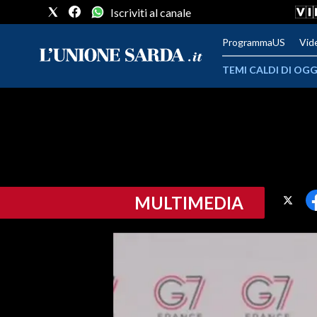
Iscriviti al canale
ProgrammaUS
Vid
TEMI CALDI DI OGG
METEO
COMUNI AL VOTO
VIDEO
MULTIMEDIA
FOTO
CRONACA SARDEGNA
CAGLIARI
PROVINCIA DI CAGLIARI
SULCIS IGLESIENTE