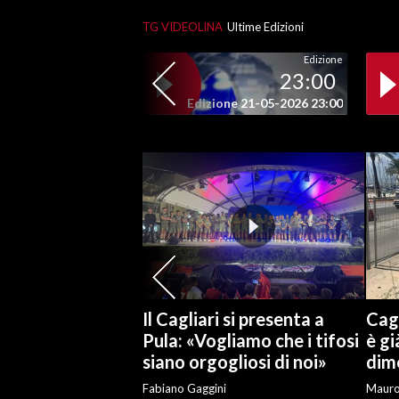
TG VIDEOLINA
Ultime Edizioni
SPETTACOLI
Edizione
23:00
GOSSIP
Edizione 21-05-2026 23:00
SALUTE
SARDEGNA TURISMO
SARDI NEL MONDO
NOTIZIE
EVENTI
#CARAUNIONE
Il Cagliari si presenta a
Cagl
Pula: «Vogliamo che i tifosi
è gi
3 MINUTI CON
siano orgogliosi di noi»
dime
Fabiano Gaggini
Maur
INSULARITÀ