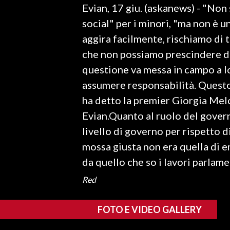
Evian, 17 giu. (askanews) - "Non 
LAVORO
social" per i minori, "ma non è u
BANDI
aggira facilmente, rischiamo di t
che non possiamo prescindere da
SPORT IN SARDEGNA
questione va messa in campo a l
SPORT
assumere responsabilità. Questo 
RISULTATI E CLASSIFICHE
ha detto la premier Giorgia Melo
CALCIO
Evian.Quanto al ruolo del gover
CALCIO REGIONALE
livello di governo per rispetto d
BASKET
mossa giusta non era quella di 
VOLLEY
da quello che so i lavori parlam
MOTORI
Red
TENNIS
ALTRI SPORT
FOTO E VIDEO GALLERY
CULTURA