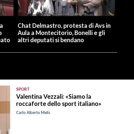
la
Chat Delmastro, protesta di Avs in
o
Aula a Montecitorio, Bonelli e gli
nato
altri deputati si bendano
SPORT
Valentina Vezzali: «Siamo la
roccaforte dello sport italiano»
Carlo Alberto Melis