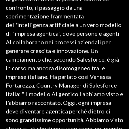
confronto, il passaggio da una
SPETTACOLI
sperimentazione frammentata
dell'intelligenza artificiale a un vero modello
GOSSIP
di "impresa agentica", dove persone e agenti
SALUTE
AI collaborano nei processi aziendali per
generare crescita e innovazione. Un
SARDEGNA TURISMO
cambiamento che, secondo Salesforce, è già
in corso ma ancora disomogeneo tra le
SARDI NEL MONDO
imprese italiane. Ha parlato così Vanessa
NOTIZIE
Fortarezza, Country Manager di Salesforce
EVENTI
Italia: "Il modello AI gentico l'abbiamo visto e
#CARAUNIONE
l'abbiamo raccontato. Oggi, ogni impresa
deve diventare agentica perché dietro ci
3 MINUTI CON
sono grandissime opportunità. Abbiamo visto
INSULARITÀ
alcuni studi che dimostrano come, nel mondo