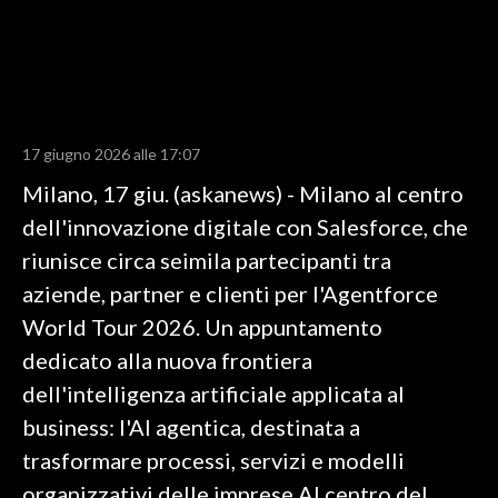
LAVORO
BANDI
SPORT IN SARDEGNA
17 giugno 2026 alle 17:07
SPORT
Milano, 17 giu. (askanews) - Milano al centro
RISULTATI E CLASSIFICHE
dell'innovazione digitale con Salesforce, che
CALCIO
riunisce circa seimila partecipanti tra
CALCIO REGIONALE
aziende, partner e clienti per l'Agentforce
BASKET
World Tour 2026. Un appuntamento
VOLLEY
dedicato alla nuova frontiera
MOTORI
dell'intelligenza artificiale applicata al
TENNIS
business: l'AI agentica, destinata a
ALTRI SPORT
trasformare processi, servizi e modelli
organizzativi delle imprese.Al centro del
CULTURA