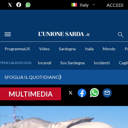
Italy
ACCEDI
METEO
ProgrammaUS
Video
Sardegna
Italia
Mondo
Po
COMUNI AL VOTO
Incendi
Sos Sardegna
Incidenti
Cagli
TEMI CALDI DI OGGI:
VIDEO
SFOGLIA IL QUOTIDIANO
FOTO
MULTIMEDIA
CRONACA SARDEGNA
CAGLIARI
PROVINCIA DI CAGLIARI
SULCIS IGLESIENTE