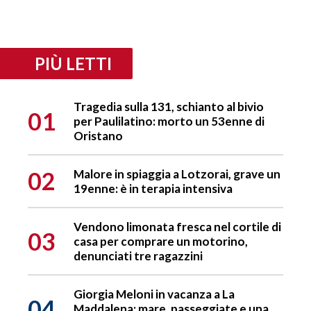
PIÙ LETTI
Tragedia sulla 131, schianto al bivio
01
per Paulilatino: morto un 53enne di
Oristano
02
Malore in spiaggia a Lotzorai, grave un
19enne: è in terapia intensiva
Vendono limonata fresca nel cortile di
03
casa per comprare un motorino,
denunciati tre ragazzini
Giorgia Meloni in vacanza a La
04
Maddalena: mare, passeggiate e una