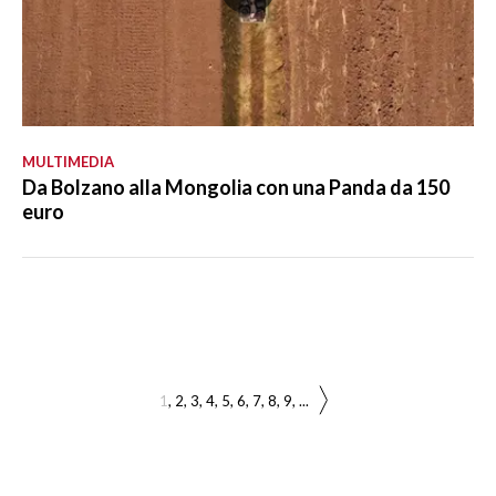
MULTIMEDIA
Da Bolzano alla Mongolia con una Panda da 150
euro
1
2
3
4
5
6
7
8
9
...