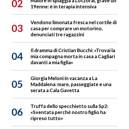
02
Malore in spiaggia a Lotzorai, grave un
19enne: è in terapia intensiva
Vendono limonata fresca nel cortile di
03
casa per comprare un motorino,
denunciati tre ragazzini
Il dramma di Cristian Bucchi: «Trovai la
04
mia compagna morta in casa a Cagliari
davanti a mia figlia»
Giorgia Meloni in vacanza a La
05
Maddalena: mare, passeggiate e una
serata a Cala Gavetta
Truffa dello specchietto sulla Sp2:
06
«Sventata perché nostro figlio ha
ripreso tutto»