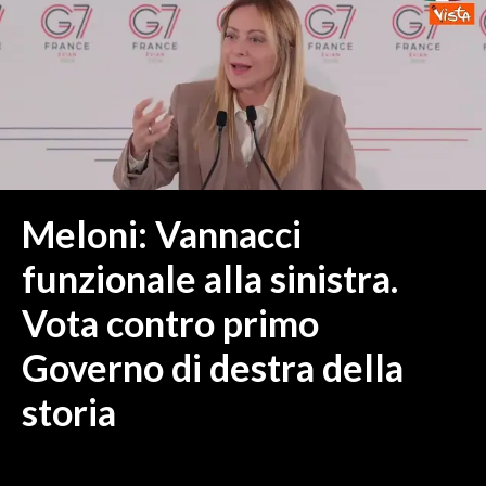
MEDIO CAMPIDANO
ORISTANO E PROVINCIA
SASSARI E PROVINCIA
GALLURA
NUORO E PROVINCIA
OGLIASTRA
AGENDA
Meloni: Vannacci
CRONACA
funzionale alla sinistra.
ITALIA
Vota contro primo
MONDO
Governo di destra della
POLITICA
storia
ECONOMIA
SERVIZI ALLE IMPRESE