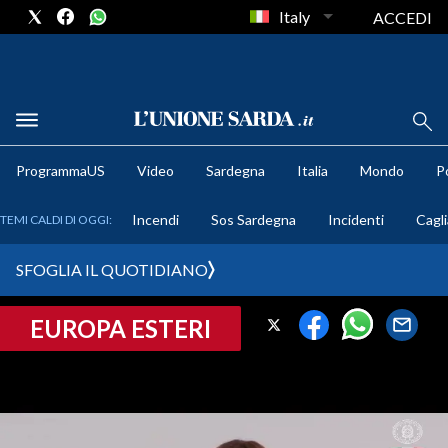
Italy
ACCEDI
METEO
ProgrammaUS
Video
Sardegna
Italia
Mondo
Po
COMUNI AL VOTO
Incendi
Sos Sardegna
Incidenti
Cagli
TEMI CALDI DI OGGI:
VIDEO
SFOGLIA IL QUOTIDIANO
FOTO
EUROPA ESTERI
CRONACA SARDEGNA
CAGLIARI
PROVINCIA DI CAGLIARI
SULCIS IGLESIENTE