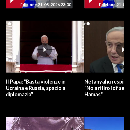
Edizione 21-05-2026 23:00
Edizione 21-05-
Il Papa: "Basta violenze in
Netanyahu respinge
Ucraina e Russia, spazio a
"No a ritiro Idf sen
diplomazia"
Hamas"