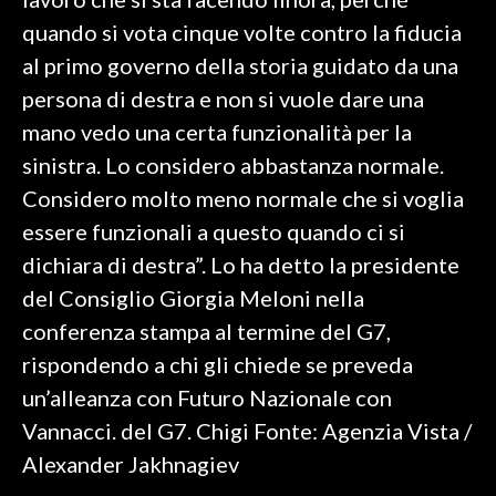
quando si vota cinque volte contro la fiducia
SPETTACOLI
al primo governo della storia guidato da una
persona di destra e non si vuole dare una
GOSSIP
mano vedo una certa funzionalità per la
SALUTE
sinistra. Lo considero abbastanza normale.
Considero molto meno normale che si voglia
SARDEGNA TURISMO
essere funzionali a questo quando ci si
SARDI NEL MONDO
dichiara di destra”. Lo ha detto la presidente
del Consiglio Giorgia Meloni nella
NOTIZIE
conferenza stampa al termine del G7,
EVENTI
rispondendo a chi gli chiede se preveda
#CARAUNIONE
un’alleanza con Futuro Nazionale con
Vannacci. del G7. Chigi Fonte: Agenzia Vista /
3 MINUTI CON
Alexander Jakhnagiev
INSULARITÀ