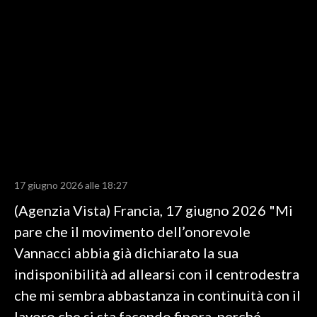
LAVORO
BANDI
SPORT IN SARDEGNA
SPORT
RISULTATI E CLASSIFICHE
CALCIO
CALCIO REGIONALE
17 giugno 2026 alle 18:27
BASKET
(Agenzia Vista) Francia, 17 giugno 2026 "Mi
VOLLEY
pare che il movimento dell’onorevole
MOTORI
Vannacci abbia già dichiarato la sua
TENNIS
indisponibilità ad allearsi con il centrodestra
ALTRI SPORT
che mi sembra abbastanza in continuità con il
CULTURA
lavoro che si sta facendo finora, perché