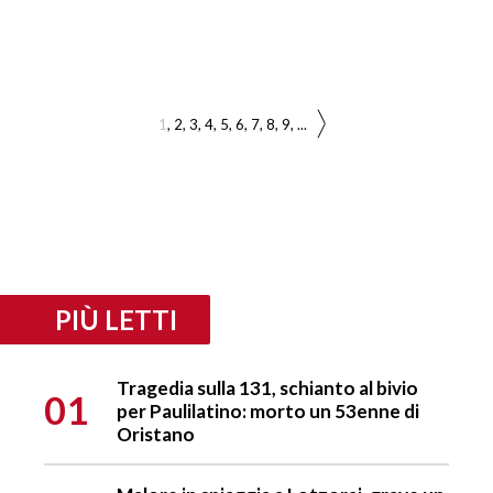
1
2
3
4
5
6
7
8
9
...
PIÙ LETTI
Tragedia sulla 131, schianto al bivio
01
per Paulilatino: morto un 53enne di
Oristano