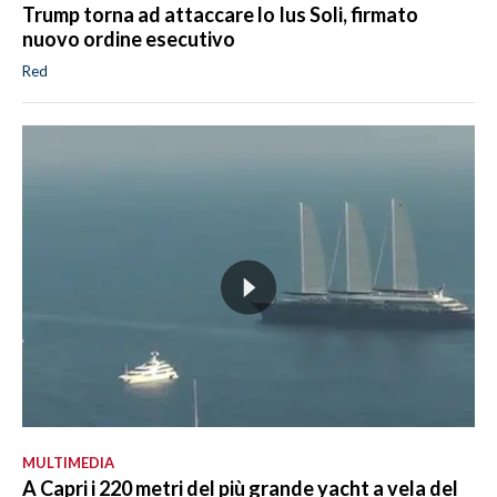
Trump torna ad attaccare lo Ius Soli, firmato
nuovo ordine esecutivo
Red
MULTIMEDIA
A Capri i 220 metri del più grande yacht a vela del