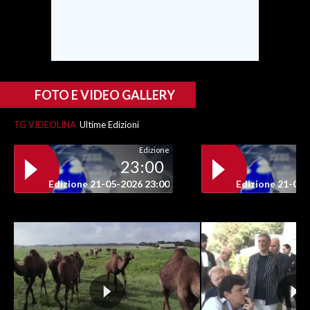
INFO AZIENDE
ABBONATI
ANNUNCI
FOTO E VIDEO GALLERY
NECROLOGI
PUBBLICITÀ
TG VIDEOLINA
Ultime Edizioni
SPIAGGE
Edizione
STORE
23:00
Edizione 21-05-2026 23:00
Edizione 21-05-