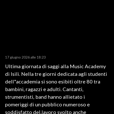
LAVORO
BANDI
SPORT IN SARDEGNA
SPORT
RISULTATI E CLASSIFICHE
CALCIO
17 giugno 2026 alle 18:23
CALCIO REGIONALE
Ultima giornata di saggi alla Music Academy
BASKET
di Isili. Nella tre giorni dedicata agli studenti
VOLLEY
dell"accademia si sono esibiti oltre 80 tra
MOTORI
bambini, ragazzi e adulti. Cantanti,
TENNIS
strumentisti, band hanno allietato i
ALTRI SPORT
pomeriggi di un pubblico numeroso e
soddisfatto del.lavoro svolto anche
CULTURA