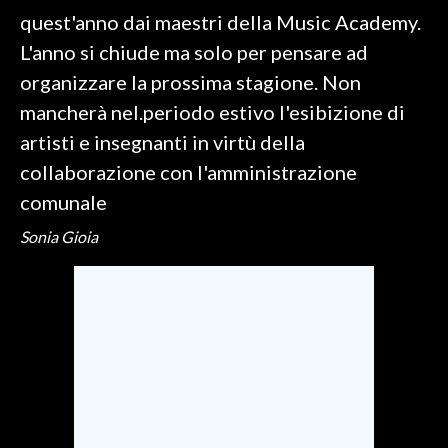
quest'anno dai maestri della Music Academy.
SPETTACOLI
L'anno si chiude ma solo per pensare ad
organizzare la prossima stagione. Non
GOSSIP
mancherà nel.periodo estivo l'esibizione di
artisti e insegnanti in virtù della
SALUTE
collaborazione con l'amministrazione
SARDEGNA TURISMO
comunale
SARDI NEL MONDO
Sonia Gioia
NOTIZIE
EVENTI
#CARAUNIONE
3 MINUTI CON
INSULARITÀ