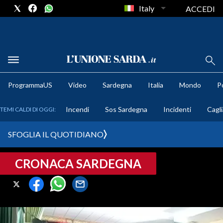
Italy
ACCEDI
METEO
ProgrammaUS
Video
Sardegna
Italia
Mondo
Po
COMUNI AL VOTO
Incendi
Sos Sardegna
Incidenti
Cagli
TEMI CALDI DI OGGI:
VIDEO
SFOGLIA IL QUOTIDIANO
FOTO
CRONACA SARDEGNA
CRONACA SARDEGNA
CAGLIARI
PROVINCIA DI CAGLIARI
SULCIS IGLESIENTE