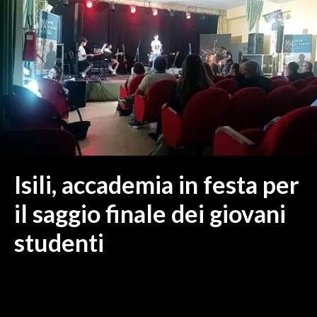
MEDIO CAMPIDANO
ORISTANO E PROVINCIA
SASSARI E PROVINCIA
GALLURA
NUORO E PROVINCIA
OGLIASTRA
AGENDA
CRONACA
Isili, accademia in festa per
ITALIA
il saggio finale dei giovani
MONDO
studenti
POLITICA
ECONOMIA
SERVIZI ALLE IMPRESE