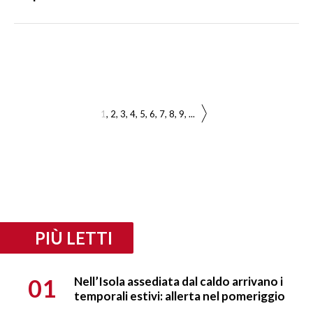
1
2
3
4
5
6
7
8
9
...
PIÙ LETTI
01
Nell’Isola assediata dal caldo arrivano i
temporali estivi: allerta nel pomeriggio