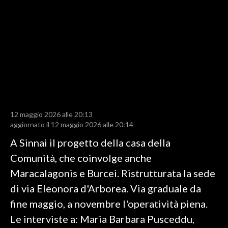
LAVORO
BANDI
SPORT IN SARDEGNA
SPORT
RISULTATI E CLASSIFICHE
CALCIO
12 maggio 2026 alle 20:13
aggiornato il 12 maggio 2026 alle 20:14
CALCIO REGIONALE
BASKET
A Sinnai il progetto della casa della
VOLLEY
Comunità, che coinvolge anche
MOTORI
Maracalagonis e Burcei. Ristrutturata la sede
TENNIS
di via Eleonora d'Arborea. Via graduale da
ALTRI SPORT
fine maggio, a novembre l'operatività piena.
Le interviste a: Maria Barbara Pusceddu,
CULTURA