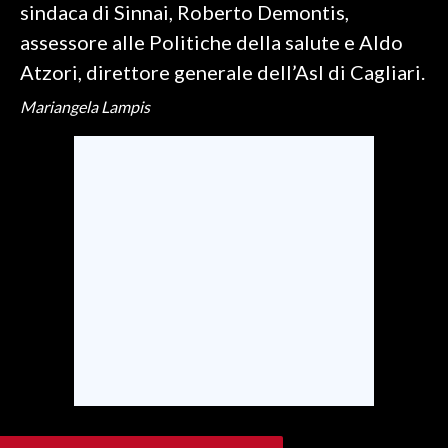
sindaca di Sinnai, Roberto Demontis,
assessore alle Politiche della salute e Aldo
SPETTACOLI
Atzori, direttore generale dell’Asl di Cagliari.
GOSSIP
Mariangela Lampis
SALUTE
SARDEGNA TURISMO
SARDI NEL MONDO
NOTIZIE
EVENTI
#CARAUNIONE
3 MINUTI CON
INSULARITÀ