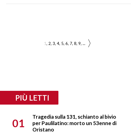
1
2
3
4
5
6
7
8
9
...
PIÙ LETTI
Tragedia sulla 131, schianto al bivio
01
per Paulilatino: morto un 53enne di
Oristano