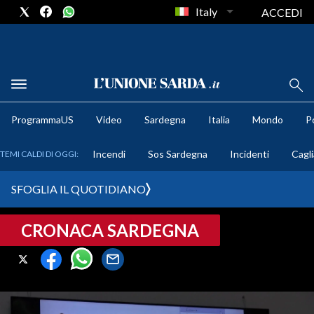
Italy
ACCEDI
METEO
ProgrammaUS
Video
Sardegna
Italia
Mondo
Po
COMUNI AL VOTO
Incendi
Sos Sardegna
Incidenti
Cagli
TEMI CALDI DI OGGI:
VIDEO
SFOGLIA IL QUOTIDIANO
FOTO
CRONACA SARDEGNA
CRONACA SARDEGNA
CAGLIARI
PROVINCIA DI CAGLIARI
SULCIS IGLESIENTE