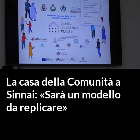
MEDIO CAMPIDANO
ORISTANO E PROVINCIA
SASSARI E PROVINCIA
GALLURA
NUORO E PROVINCIA
OGLIASTRA
AGENDA
CRONACA
La casa della Comunità a
ITALIA
Sinnai: «Sarà un modello
MONDO
da replicare»
POLITICA
ECONOMIA
SERVIZI ALLE IMPRESE