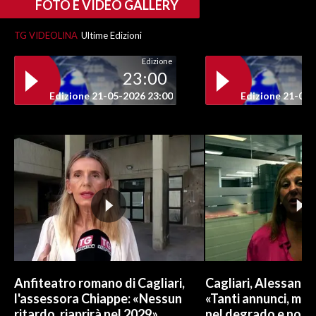
FOTO E VIDEO GALLERY
INFO AZIENDE
TG VIDEOLINA
Ultime Edizioni
ABBONATI
Edizione
23:00
ANNUNCI
NECROLOGI
Edizione 21-05-2026 23:00
Edizione 21-05-
PUBBLICITÀ
SPIAGGE
STORE
Anfiteatro romano di Cagliari,
Cagliari, Alessand
l'assessora Chiappe: «Nessun
«Tanti annunci, ma l
ritardo, riaprirà nel 2029»
nel degrado e non r