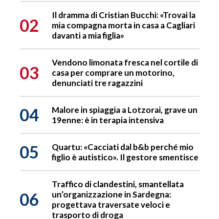
Il dramma di Cristian Bucchi: «Trovai la
02
mia compagna morta in casa a Cagliari
davanti a mia figlia»
Vendono limonata fresca nel cortile di
03
casa per comprare un motorino,
denunciati tre ragazzini
04
Malore in spiaggia a Lotzorai, grave un
19enne: è in terapia intensiva
05
Quartu: «Cacciati dal b&b perché mio
figlio è autistico». Il gestore smentisce
Traffico di clandestini, smantellata
06
un’organizzazione in Sardegna:
progettava traversate veloci e
trasporto di droga