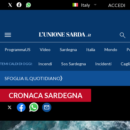
Italy
ACCEDI
METEO
ProgrammaUS
Video
Sardegna
Italia
Mondo
Po
COMUNI AL VOTO
Incendi
Sos Sardegna
Incidenti
Cagli
TEMI CALDI DI OGGI:
VIDEO
SFOGLIA IL QUOTIDIANO
FOTO
CRONACA SARDEGNA
CRONACA SARDEGNA
CAGLIARI
PROVINCIA DI CAGLIARI
SULCIS IGLESIENTE