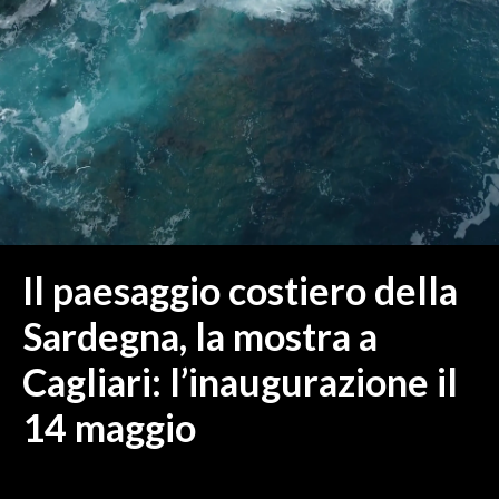
MEDIO CAMPIDANO
ORISTANO E PROVINCIA
SASSARI E PROVINCIA
GALLURA
NUORO E PROVINCIA
OGLIASTRA
AGENDA
CRONACA
Il paesaggio costiero della
ITALIA
Sardegna, la mostra a
MONDO
Cagliari: l’inaugurazione il
POLITICA
14 maggio
ECONOMIA
SERVIZI ALLE IMPRESE