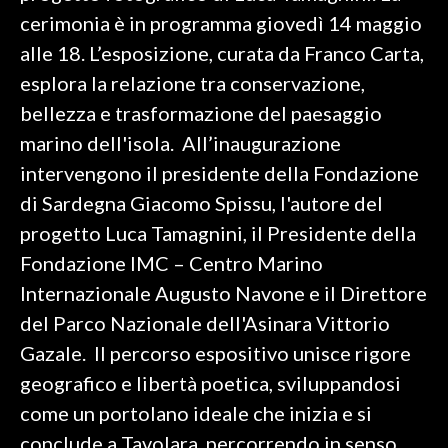
cerimonia è in programma giovedì 14 maggio
SPETTACOLI
alle 18. L’esposizione, curata da Franco Carta,
esplora la relazione tra conservazione,
GOSSIP
bellezza e trasformazione del paesaggio
SALUTE
marino dell'isola. All’inaugurazione
intervengono il presidente della Fondazione
SARDEGNA TURISMO
di Sardegna Giacomo Spissu, l'autore del
progetto Luca Tamagnini, il Presidente della
SARDI NEL MONDO
Fondazione IMC – Centro Marino
NOTIZIE
Internazionale Augusto Navone e il Direttore
EVENTI
del Parco Nazionale dell'Asinara Vittorio
#CARAUNIONE
Gazale. Il percorso espositivo unisce rigore
geografico e libertà poetica, sviluppandosi
3 MINUTI CON
come un portolano ideale che inizia e si
conclude a Tavolara, percorrendo in senso
INSULARITÀ