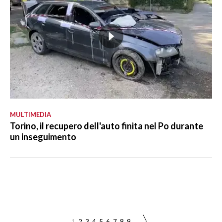
MULTIMEDIA
Torino, il recupero dell'auto finita nel Po durante
un inseguimento
1
2
3
4
5
6
7
8
9
...