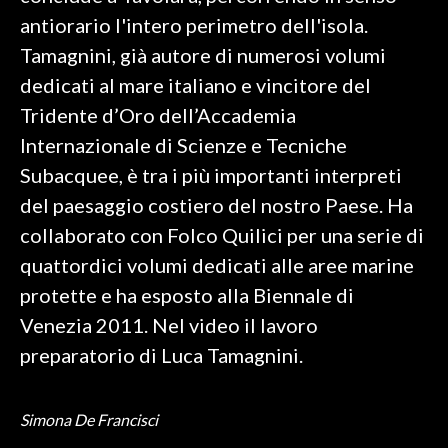
antiorario l'intero perimetro dell'isola.
INFO AZIENDE
Tamagnini, già autore di numerosi volumi
ABBONATI
dedicati al mare italiano e vincitore del
ANNUNCI
Tridente d’Oro dell’Accademia
NECROLOGI
Internazionale di Scienze e Tecniche
PUBBLICITÀ
Subacquee, è tra i più importanti interpreti
SPIAGGE
del paesaggio costiero del nostro Paese. Ha
STORE
collaborato con Folco Quilici per una serie di
quattordici volumi dedicati alle aree marine
protette e ha esposto alla Biennale di
Venezia 2011. Nel video il lavoro
preparatorio di Luca Tamagnini.
Simona De Francisci