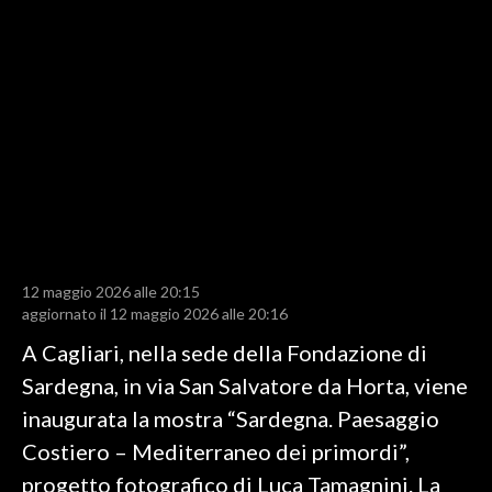
LAVORO
BANDI
SPORT IN SARDEGNA
SPORT
RISULTATI E CLASSIFICHE
CALCIO
CALCIO REGIONALE
12 maggio 2026 alle 20:15
BASKET
aggiornato il 12 maggio 2026 alle 20:16
VOLLEY
A Cagliari, nella sede della Fondazione di
MOTORI
Sardegna, in via San Salvatore da Horta, viene
TENNIS
inaugurata la mostra “Sardegna. Paesaggio
ALTRI SPORT
Costiero – Mediterraneo dei primordi”,
progetto fotografico di Luca Tamagnini. La
CULTURA