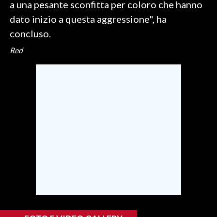
a una pesante sconfitta per coloro che hanno
dato inizio a questa aggressione", ha
INFO AZIENDE
concluso.
ABBONATI
Red
ANNUNCI
NECROLOGI
PUBBLICITÀ
SPIAGGE
STORE