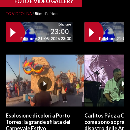
FOTO E VIDEO GALLERY
TG VIDEOLINA
Ultime Edizioni
Edizione
23:00
Edizione 21-05-2026 23:00
Edizione 21-05-
Esplosione di colori a Porto
Carlitos Páez a Cagl
Torres: la grande sfilata del
come sono sopravvi
Carnevale Estivo
disastro delle And