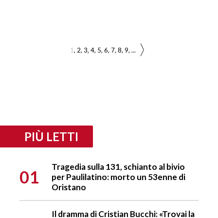
1
2
3
4
5
6
7
8
9
...
PIÙ LETTI
Tragedia sulla 131, schianto al bivio
01
per Paulilatino: morto un 53enne di
Oristano
Il dramma di Cristian Bucchi: «Trovai la