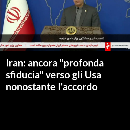
MEDIO CAMPIDANO
ORISTANO E PROVINCIA
SASSARI E PROVINCIA
GALLURA
NUORO E PROVINCIA
OGLIASTRA
AGENDA
Iran: ancora "profonda
CRONACA
sfiducia" verso gli Usa
ITALIA
nonostante l'accordo
MONDO
POLITICA
ECONOMIA
SERVIZI ALLE IMPRESE