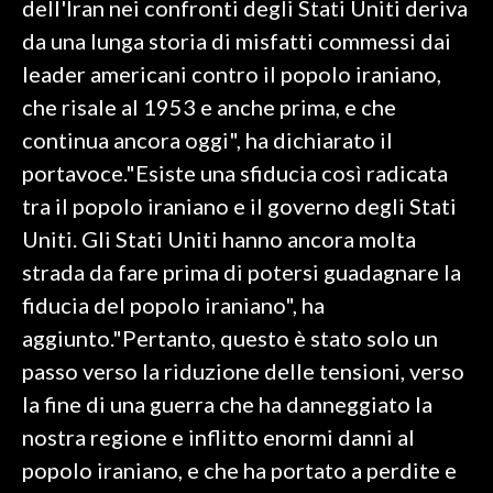
dell'Iran nei confronti degli Stati Uniti deriva
da una lunga storia di misfatti commessi dai
SPETTACOLI
leader americani contro il popolo iraniano,
GOSSIP
che risale al 1953 e anche prima, e che
continua ancora oggi", ha dichiarato il
SALUTE
portavoce."Esiste una sfiducia così radicata
tra il popolo iraniano e il governo degli Stati
SARDEGNA TURISMO
Uniti. Gli Stati Uniti hanno ancora molta
SARDI NEL MONDO
strada da fare prima di potersi guadagnare la
NOTIZIE
fiducia del popolo iraniano", ha
EVENTI
aggiunto."Pertanto, questo è stato solo un
passo verso la riduzione delle tensioni, verso
#CARAUNIONE
la fine di una guerra che ha danneggiato la
3 MINUTI CON
nostra regione e inflitto enormi danni al
popolo iraniano, e che ha portato a perdite e
INSULARITÀ