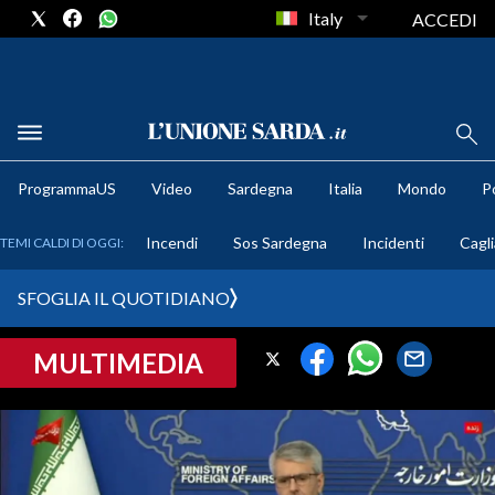
Italy
ACCEDI
METEO
ProgrammaUS
Video
Sardegna
Italia
Mondo
Po
COMUNI AL VOTO
Incendi
Sos Sardegna
Incidenti
Cagli
TEMI CALDI DI OGGI:
VIDEO
SFOGLIA IL QUOTIDIANO
FOTO
MULTIMEDIA
CRONACA SARDEGNA
CAGLIARI
PROVINCIA DI CAGLIARI
SULCIS IGLESIENTE