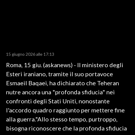
LAVORO
BANDI
SPORT IN SARDEGNA
SPORT
15 giugno 2026 alle 17:13
RISULTATI E CLASSIFICHE
Roma, 15 giu. (askanews) - Il ministero degli
CALCIO
Esteri iraniano, tramite il suo portavoce
CALCIO REGIONALE
Esmaeil Baqaei, ha dichiarato che Teheran
BASKET
nutre ancora una "profonda sfiducia" nei
VOLLEY
confronti degli Stati Uniti, nonostante
MOTORI
l'accordo quadro raggiunto per mettere fine
TENNIS
alla guerra."Allo stesso tempo, purtroppo,
ALTRI SPORT
bisogna riconoscere che la profonda sfiducia
CULTURA