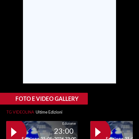
SPETTACOLI
GOSSIP
SALUTE
SARDEGNA TURISMO
SARDI NEL MONDO
NOTIZIE
EVENTI
FOTO E VIDEO GALLERY
#CARAUNIONE
TG VIDEOLINA
Ultime Edizioni
3 MINUTI CON
Edizione
23:00
INSULARITÀ
Edizione 21-05-2026 23:00
Edizione 21-05-