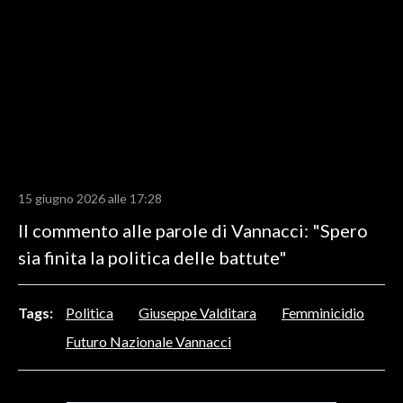
LAVORO
BANDI
SPORT IN SARDEGNA
SPORT
RISULTATI E CLASSIFICHE
CALCIO
15 giugno 2026 alle 17:28
CALCIO REGIONALE
Il commento alle parole di Vannacci: "Spero
BASKET
sia finita la politica delle battute"
VOLLEY
MOTORI
Tags:
Politica
Giuseppe Valditara
Femminicidio
TENNIS
Futuro Nazionale Vannacci
ALTRI SPORT
CULTURA