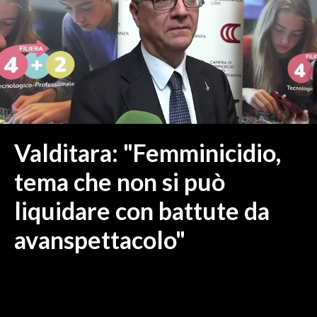
MEDIO CAMPIDANO
ORISTANO E PROVINCIA
SASSARI E PROVINCIA
GALLURA
NUORO E PROVINCIA
OGLIASTRA
AGENDA
Valditara: "Femminicidio,
CRONACA
tema che non si può
ITALIA
liquidare con battute da
MONDO
avanspettacolo"
POLITICA
ECONOMIA
SERVIZI ALLE IMPRESE