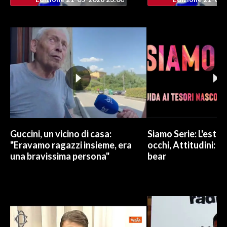
INFO AZIENDE
ABBONATI
ANNUNCI
NECROLOGI
PUBBLICITÀ
SPIAGGE
STORE
Guccini, un vicino di casa:
Siamo Serie: L'estat
"Eravamo ragazzi insieme, era
occhi, Attitudini: 
una bravissima persona"
bear