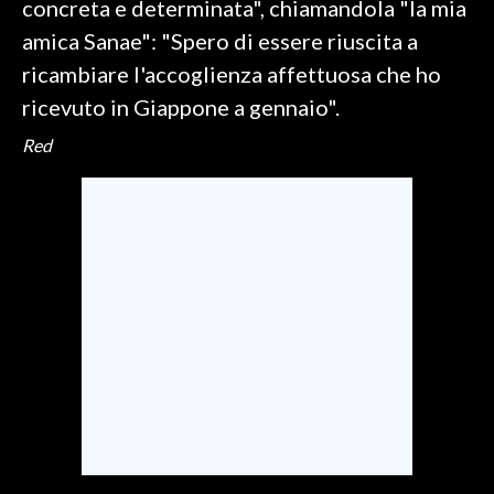
concreta e determinata", chiamandola "la mia
amica Sanae": "Spero di essere riuscita a
SPETTACOLI
ricambiare l'accoglienza affettuosa che ho
GOSSIP
ricevuto in Giappone a gennaio".
Red
SALUTE
SARDEGNA TURISMO
SARDI NEL MONDO
NOTIZIE
EVENTI
#CARAUNIONE
3 MINUTI CON
INSULARITÀ