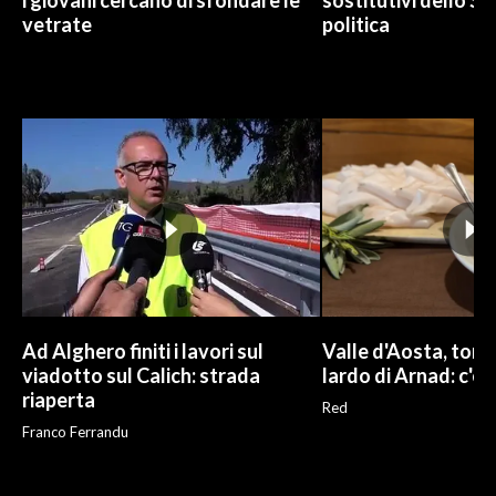
i giovani cercano di sfondare le
sostitutivi dello St
vetrate
politica
Ad Alghero finiti i lavori sul
Valle d'Aosta, torna
viadotto sul Calich: strada
lardo di Arnad: c'è 
riaperta
Red
Franco Ferrandu