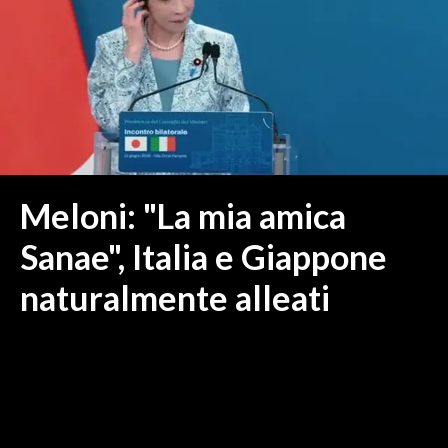
MEDIO CAMPIDANO
ORISTANO E PROVINCIA
SASSARI E PROVINCIA
GALLURA
NUORO E PROVINCIA
OGLIASTRA
AGENDA
Meloni: "La mia amica
CRONACA
Sanae", Italia e Giappone
ITALIA
naturalmente alleati
MONDO
POLITICA
ECONOMIA
SERVIZI ALLE IMPRESE