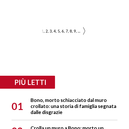
1
2
3
4
5
6
7
8
9
...
PIÙ LETTI
Bono, morto schiacciato dal muro
01
crollato: una storia di famiglia segnata
dalle disgrazie
Crolla un muro a Bono: morto un