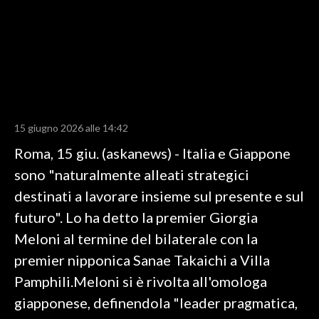
LAVORO
BANDI
SPORT IN SARDEGNA
SPORT
15 giugno 2026 alle 14:42
RISULTATI E CLASSIFICHE
Roma, 15 giu. (askanews) - Italia e Giappone
CALCIO
sono "naturalmente alleati strategici
CALCIO REGIONALE
destinati a lavorare insieme sul presente e sul
BASKET
futuro". Lo ha detto la premier Giorgia
VOLLEY
Meloni al termine del bilaterale con la
MOTORI
premier nipponica Sanae Takaichi a Villa
TENNIS
Pamphili.Meloni si è rivolta all'omologa
ALTRI SPORT
giapponese, definendola "leader pragmatica,
CULTURA