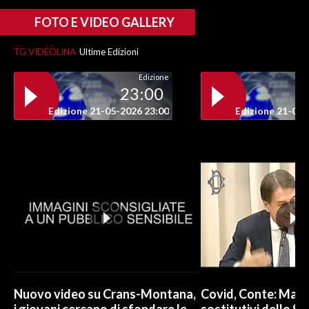
FOTO E VIDEO GALLERY
INFO AZIENDE
ABBONATI
TG VIDEOLINA
Ultime Edizioni
ANNUNCI
Edizione
23:00
NECROLOGI
Edizione 21-05-2026 23:00
Edizione 21-05-
PUBBLICITÀ
SPIAGGE
STORE
Nuovo video su Crans-Montana,
Covid, Conte: Mai u