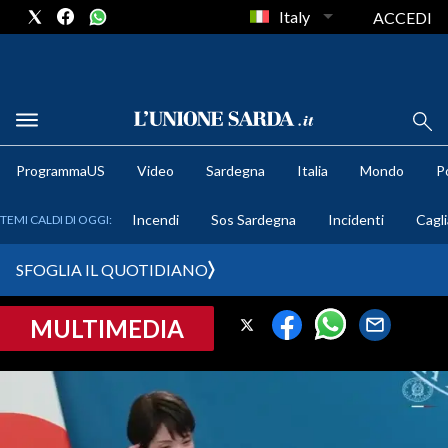
Italy
ACCEDI
METEO
ProgrammaUS
Video
Sardegna
Italia
Mondo
Po
COMUNI AL VOTO
Incendi
Sos Sardegna
Incidenti
Cagli
TEMI CALDI DI OGGI:
VIDEO
SFOGLIA IL QUOTIDIANO
FOTO
MULTIMEDIA
CRONACA SARDEGNA
CAGLIARI
PROVINCIA DI CAGLIARI
SULCIS IGLESIENTE