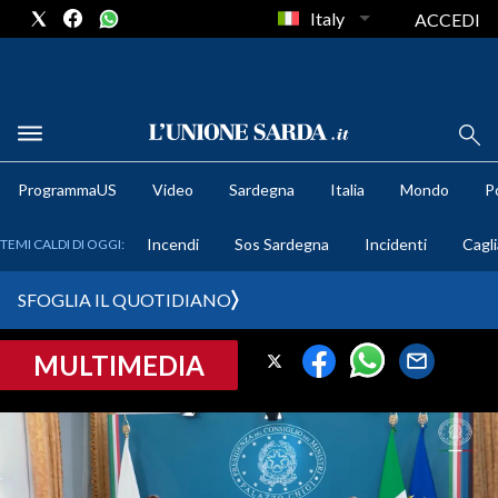
Italy
ACCEDI
METEO
ProgrammaUS
Video
Sardegna
Italia
Mondo
Po
COMUNI AL VOTO
Incendi
Sos Sardegna
Incidenti
Cagli
TEMI CALDI DI OGGI:
VIDEO
SFOGLIA IL QUOTIDIANO
FOTO
MULTIMEDIA
CRONACA SARDEGNA
CAGLIARI
PROVINCIA DI CAGLIARI
SULCIS IGLESIENTE