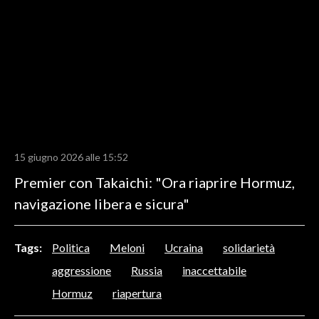
LAVORO
BANDI
SPORT IN SARDEGNA
SPORT
RISULTATI E CLASSIFICHE
CALCIO
15 giugno 2026 alle 15:52
CALCIO REGIONALE
Premier con Takaichi: "Ora riaprire Hormuz,
BASKET
navigazione libera e sicura"
VOLLEY
MOTORI
Tags:
Politica
Meloni
Ucraina
solidarietà
TENNIS
aggressione
Russia
inaccettabile
ALTRI SPORT
Hormuz
riapertura
CULTURA