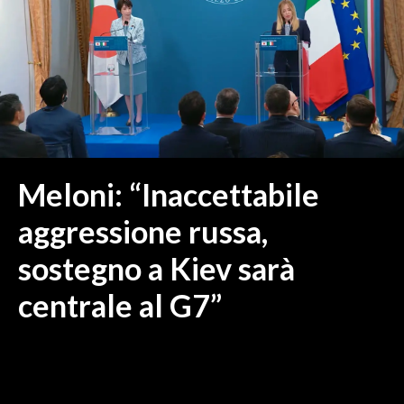
MEDIO CAMPIDANO
ORISTANO E PROVINCIA
SASSARI E PROVINCIA
GALLURA
NUORO E PROVINCIA
OGLIASTRA
AGENDA
Meloni: “Inaccettabile
CRONACA
aggressione russa,
ITALIA
sostegno a Kiev sarà
MONDO
centrale al G7”
POLITICA
ECONOMIA
SERVIZI ALLE IMPRESE