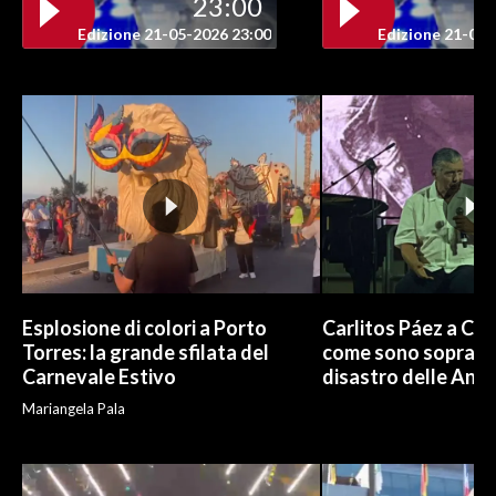
23:00
Edizione 21-05-2026 23:00
Edizione 21-05-
INFO AZIENDE
ABBONATI
ANNUNCI
NECROLOGI
PUBBLICITÀ
SPIAGGE
STORE
Esplosione di colori a Porto
Carlitos Páez a Cagl
Torres: la grande sfilata del
come sono sopravvi
Carnevale Estivo
disastro delle And
Mariangela Pala