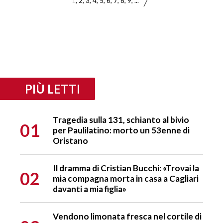
1
2
3
4
5
6
7
8
9
...
PIÙ LETTI
Tragedia sulla 131, schianto al bivio
01
per Paulilatino: morto un 53enne di
Oristano
Il dramma di Cristian Bucchi: «Trovai la
02
mia compagna morta in casa a Cagliari
davanti a mia figlia»
Vendono limonata fresca nel cortile di