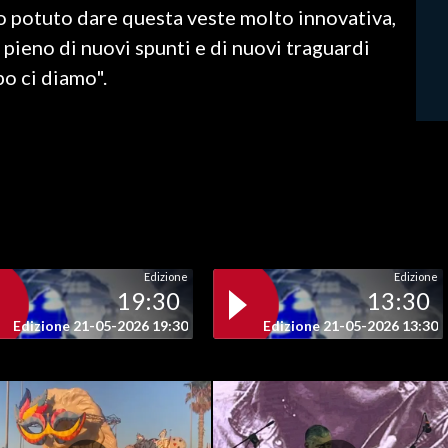
 potuto dare questa veste molto innovativa,
pieno di nuovi spunti e di nuovi traguardi
po ci diamo".
Edizione
Edizione
19:30
13:30
Edizione 21-05-2026 19:30
Edizione 21-05-2026 13:30