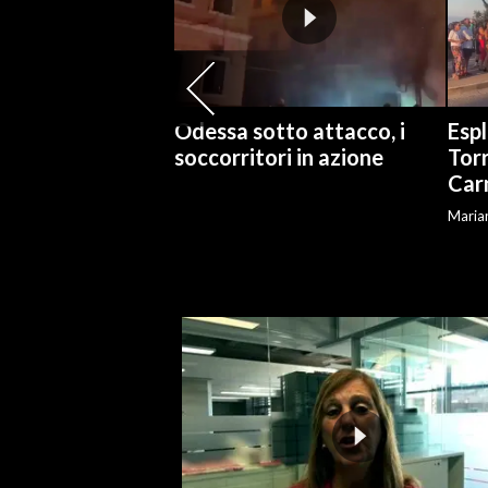
INFO AZIENDE
ABBONATI
ANNUNCI
Odessa sotto attacco, i
Espl
NECROLOGI
soccorritori in azione
Torr
Car
PUBBLICITÀ
SPIAGGE
Marian
STORE