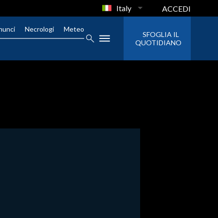
Italy
ACCEDI
nunci
Necrologi
Meteo
SFOGLIA IL
QUOTIDIANO