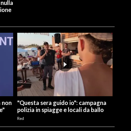
 nulla
ione
a non
"Questa sera guido io": campagna
e"
polizia in spiagge e locali da ballo
Red