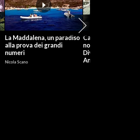
La Maddalena, un paradiso
Cagliari, Massimo 
alla prova dei grandi
nominato dirigente 
numeri
Divisione Polizia
Anticrimine
Nicola Scano