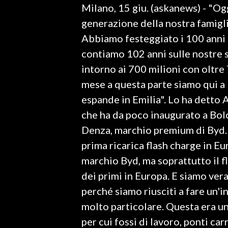
Milano, 15 giu. (askanews) - "Og
LAVORO
generazione della nostra famigli
BANDI
Abbiamo festeggiato i 100 anni de
contiamo 102 anni sulle nostre 
SPORT IN SARDEGNA
intorno ai 700 milioni con oltre 
SPORT
mese a questa parte siamo qui a 
RISULTATI E CLASSIFICHE
espande in Emilia". Lo ha detto
CALCIO
che ha da poco inaugurato a Bolo
CALCIO REGIONALE
Denza, marchio premium di Byd. 
BASKET
prima ricarica flash charge in E
VOLLEY
marchio Byd, ma soprattutto il fl
MOTORI
dei primi in Europa. E siamo ver
TENNIS
perché siamo riusciti a fare un'
ALTRI SPORT
molto particolare. Questa era un
per cui fossi di lavoro, ponti c
CULTURA