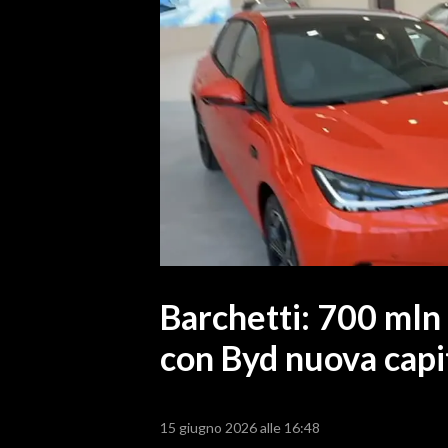
MEDIO CAMPIDANO
ORISTANO E PROVINCIA
SASSARI E PROVINCIA
GALLURA
NUORO E PROVINCIA
OGLIASTRA
AGENDA
CRONACA
ITALIA
MONDO
Barchetti: 700 mln 
con Byd nuova capi
POLITICA
ECONOMIA
15 giugno 2026 alle 16:48
SERVIZI ALLE IMPRESE