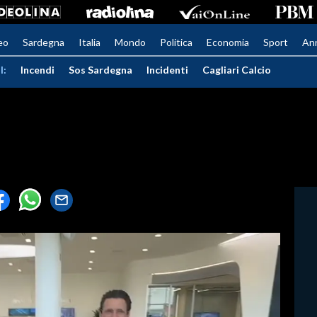
eo
Sardegna
Italia
Mondo
Politica
Economia
Sport
An
I:
Incendi
Sos Sardegna
Incidenti
Cagliari Calcio