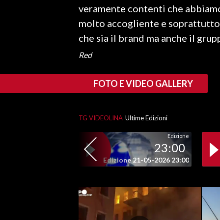
veramente contenti che abbiamo
molto accogliente e soprattutto 
SPETTACOLI
che sia il brand ma anche il grup
GOSSIP
Red
SALUTE
FOTO E VIDEO GALLERY
SARDEGNA TURISMO
SARDI NEL MONDO
TG VIDEOLINA
Ultime Edizioni
NOTIZIE
Edizione
23:00
EVENTI
Edizione 21-05-2026 23:00
#CARAUNIONE
3 MINUTI CON
INSULARITÀ