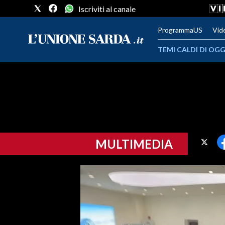
Iscriviti al canale
ProgrammaUS
Vid
TEMI CALDI DI OGG
METEO
COMUNI AL VOTO
VIDEO
MULTIMEDIA
FOTO
CRONACA SARDEGNA
CAGLIARI
PROVINCIA DI CAGLIARI
SULCIS IGLESIENTE