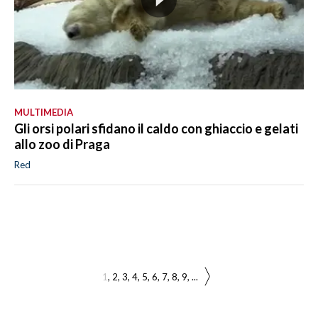
MULTIMEDIA
Gli orsi polari sfidano il caldo con ghiaccio e gelati
allo zoo di Praga
Red
1
2
3
4
5
6
7
8
9
...