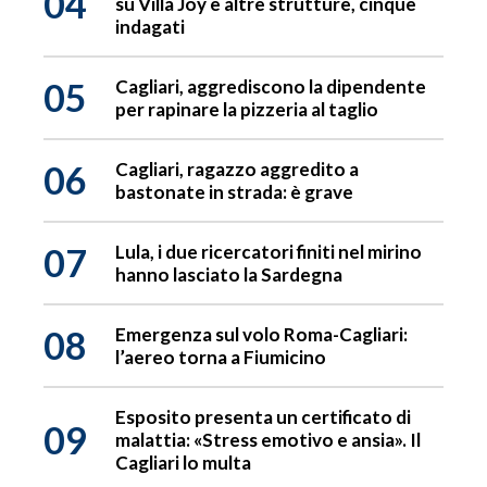
04
su Villa Joy e altre strutture, cinque
indagati
05
Cagliari, aggrediscono la dipendente
per rapinare la pizzeria al taglio
06
Cagliari, ragazzo aggredito a
bastonate in strada: è grave
07
Lula, i due ricercatori finiti nel mirino
hanno lasciato la Sardegna
08
Emergenza sul volo Roma-Cagliari:
l’aereo torna a Fiumicino
Esposito presenta un certificato di
09
malattia: «Stress emotivo e ansia». Il
Cagliari lo multa