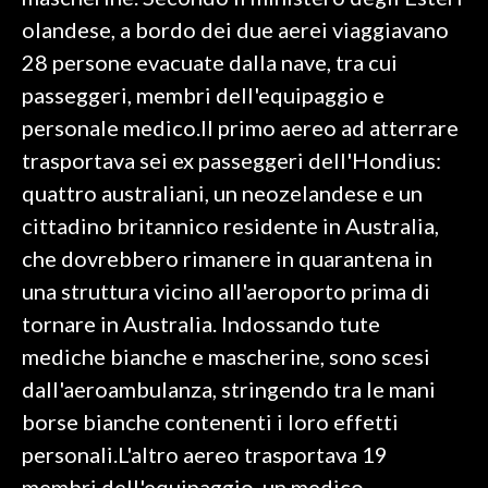
olandese, a bordo dei due aerei viaggiavano
SPETTACOLI
28 persone evacuate dalla nave, tra cui
passeggeri, membri dell'equipaggio e
GOSSIP
personale medico.Il primo aereo ad atterrare
SALUTE
trasportava sei ex passeggeri dell'Hondius:
quattro australiani, un neozelandese e un
SARDEGNA TURISMO
cittadino britannico residente in Australia,
che dovrebbero rimanere in quarantena in
SARDI NEL MONDO
una struttura vicino all'aeroporto prima di
NOTIZIE
tornare in Australia. Indossando tute
EVENTI
mediche bianche e mascherine, sono scesi
#CARAUNIONE
dall'aeroambulanza, stringendo tra le mani
borse bianche contenenti i loro effetti
3 MINUTI CON
personali.L'altro aereo trasportava 19
INSULARITÀ
membri dell'equipaggio, un medico