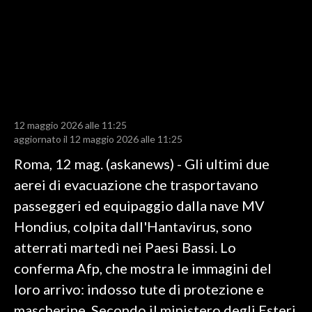
LAVORO
BANDI
SPORT IN SARDEGNA
SPORT
12 maggio 2026 alle 11:25
RISULTATI E CLASSIFICHE
aggiornato il 12 maggio 2026 alle 11:25
CALCIO
Roma, 12 mag. (askanews) - Gli ultimi due
CALCIO REGIONALE
aerei di evacuazione che trasportavano
BASKET
passeggeri ed equipaggio dalla nave MV
VOLLEY
Hondius, colpita dall'Hantavirus, sono
MOTORI
atterrati martedì nei Paesi Bassi. Lo
TENNIS
conferma Afp, che mostra le immagini del
ALTRI SPORT
loro arrivo: indosso tute di protezione e
mascherine. Secondo il ministero degli Esteri
CULTURA