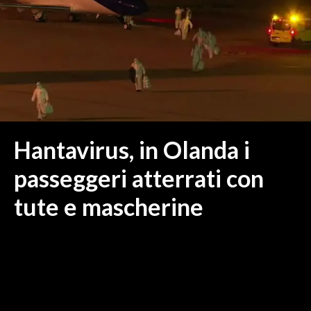
MEDIO CAMPIDANO
ORISTANO E PROVINCIA
SASSARI E PROVINCIA
GALLURA
NUORO E PROVINCIA
OGLIASTRA
AGENDA
Hantavirus, in Olanda i
CRONACA
passeggeri atterrati con
ITALIA
tute e mascherine
MONDO
POLITICA
ECONOMIA
SERVIZI ALLE IMPRESE