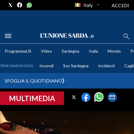
Italy
ACCEDI
METEO
ProgrammaUS
Video
Sardegna
Italia
Mondo
Po
COMUNI AL VOTO
Incendi
Sos Sardegna
Incidenti
Cagli
TEMI CALDI DI OGGI:
VIDEO
SFOGLIA IL QUOTIDIANO
FOTO
MULTIMEDIA
CRONACA SARDEGNA
CAGLIARI
PROVINCIA DI CAGLIARI
SULCIS IGLESIENTE