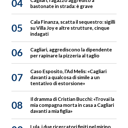
04
Cagliari, ragazzo aggredito a
bastonate in strada: è grave
Cala Finanza, scatta il sequestro: sigilli
05
su Villa Joy e altre strutture, cinque
indagati
06
Cagliari, aggrediscono la dipendente
per rapinare la pizzeria al taglio
Caso Esposito, l’Ad Melis: «Cagliari
07
davanti a qualcosa di simile a un
tentativo di estorsione»
Il dramma di Cristian Bucchi: «Trovai la
08
mia compagna morta in casa a Cagliari
davanti a mia figlia»
Lula, i due ricercatori finiti nel mirino