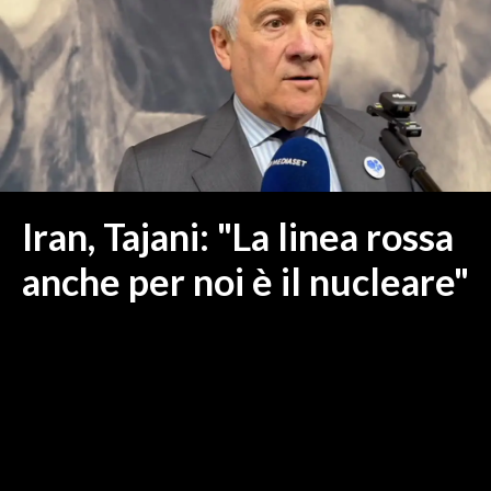
MEDIO CAMPIDANO
ORISTANO E PROVINCIA
SASSARI E PROVINCIA
GALLURA
NUORO E PROVINCIA
OGLIASTRA
AGENDA
Iran, Tajani: "La linea rossa
CRONACA
anche per noi è il nucleare"
ITALIA
MONDO
POLITICA
ECONOMIA
SERVIZI ALLE IMPRESE