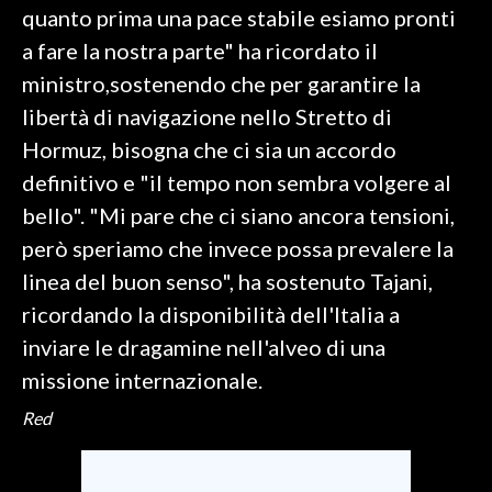
quanto prima una pace stabile esiamo pronti
a fare la nostra parte" ha ricordato il
SPETTACOLI
ministro,sostenendo che per garantire la
GOSSIP
libertà di navigazione nello Stretto di
Hormuz, bisogna che ci sia un accordo
SALUTE
definitivo e "il tempo non sembra volgere al
SARDEGNA TURISMO
bello". "Mi pare che ci siano ancora tensioni,
però speriamo che invece possa prevalere la
SARDI NEL MONDO
linea del buon senso", ha sostenuto Tajani,
NOTIZIE
ricordando la disponibilità dell'Italia a
EVENTI
inviare le dragamine nell'alveo di una
missione internazionale.
#CARAUNIONE
Red
3 MINUTI CON
INSULARITÀ