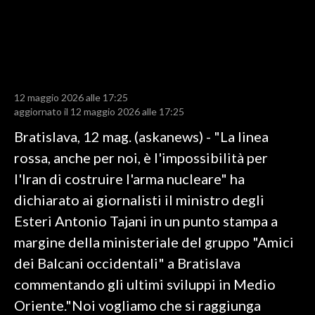
LAVORO
BANDI
SPORT IN SARDEGNA
12 maggio 2026 alle 17:25
SPORT
aggiornato il 12 maggio 2026 alle 17:25
RISULTATI E CLASSIFICHE
Bratislava, 12 mag. (askanews) - "La linea
CALCIO
rossa, anche per noi, è l'impossibilità per
CALCIO REGIONALE
l'Iran di costruire l'arma nucleare" ha
BASKET
dichiarato ai giornalisti il ministro degli
VOLLEY
Esteri Antonio Tajani in un punto stampa a
MOTORI
margine della ministeriale del gruppo "Amici
TENNIS
dei Balcani occidentali" a Bratislava
ALTRI SPORT
commentando gli ultimi sviluppi in Medio
Oriente."Noi vogliamo che si raggiunga
CULTURA