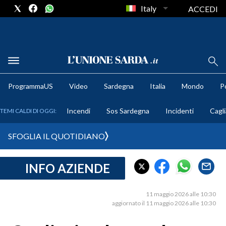
Italy
ACCEDI
METEO
ProgrammaUS
Video
Sardegna
Italia
Mondo
Po
COMUNI AL VOTO
Incendi
Sos Sardegna
Incidenti
Cagli
TEMI CALDI DI OGGI:
VIDEO
SFOGLIA IL QUOTIDIANO
FOTO
INFO AZIENDE
CRONACA SARDEGNA
CAGLIARI
11 maggio 2026 alle 10:30
PROVINCIA DI CAGLIARI
aggiornato il 11 maggio 2026 alle 10:30
SULCIS IGLESIENTE