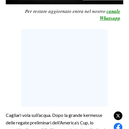
LAVORO
Per restare aggiornato entra nel nostro
canale
BANDI
Whatsapp
SPORT IN SARDEGNA
SPORT
RISULTATI E CLASSIFICHE
CALCIO
CALCIO REGIONALE
BASKET
VOLLEY
MOTORI
TENNIS
ALTRI SPORT
Cagliari vola sull’acqua. Dopo la grande kermesse
delle regate preliminari dell’America’s Cup, lo
CULTURA