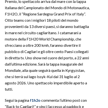
Premio, lo spettacolo arriva dal mare con la tappa
italiana del Campionato del Mondo di Motonautica,
INFO AZIENDE
F1H2O, il “Regione Sardegna Grand Prix of Italy”.
ABBONATI
Otto teams con i migliori 18 piloti del mondo
ANNUNCI
provenienti da 13 diversi paesi, si daranno battaglia
in mare nel circuito cagliaritano. I catamarani a
NECROLOGI
motore della F1H20 World Championship, che
PUBBLICITÀ
sfrecciano a oltre 200 kmh, faranno divertire il
SPIAGGE
pubblico di Cagliari e gli oltre cento Paesi collegati
STORE
in diretta tv. Uno show nel cuore del porto, a 22 anni
dall’ultima edizione. Sarà la tappa inaugurale del
Mondiale, alla quale seguirà quella in Kyrgyzstan,
che si terrà sul lago Issyk-Kul dal 31 luglio al 2
agosto 2026. Uno spettacolo imperdibile aperto a
tutti.
Segui la pagina
f1h2o
commenta l’ultimo post con
“Back to Cagliari!” e vinci l’accesso al paddock e