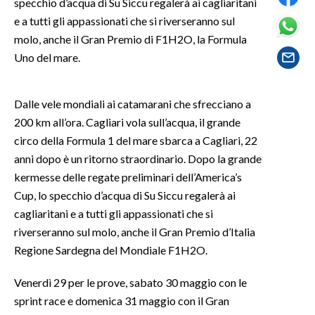
specchio d’acqua di Su Siccu regalerà ai cagliaritani
e a tutti gli appassionati che si riverseranno sul
SPETTACOLI
molo, anche il Gran Premio di F1H2O, la Formula
Uno del mare.
GOSSIP
SALUTE
Dalle vele mondiali ai catamarani che sfrecciano a
200 km all’ora. Cagliari vola sull’acqua, il grande
SARDEGNA TURISMO
circo della Formula 1 del mare sbarca a Cagliari, 22
anni dopo è un ritorno straordinario. Dopo la grande
SARDI NEL MONDO
kermesse delle regate preliminari dell’America’s
NOTIZIE
Cup, lo specchio d’acqua di Su Siccu regalerà ai
EVENTI
cagliaritani e a tutti gli appassionati che si
riverseranno sul molo, anche il Gran Premio d’Italia
#CARAUNIONE
Regione Sardegna del Mondiale F1H2O.
3 MINUTI CON
Venerdì 29 per le prove, sabato 30 maggio con le
sprint race e domenica 31 maggio con il Gran
INSULARITÀ