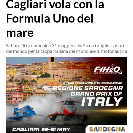
Cagliari vola con la
MEDIO CAMPIDANO
ORISTANO E PROVINCIA
Formula Uno del
SASSARI E PROVINCIA
mare
GALLURA
NUORO E PROVINCIA
Sabato 30 e domenica 31 maggio a Su Siccu i migliori piloti
OGLIASTRA
del mondo per la tappa italiana del Mondiale di motonautica
AGENDA
CRONACA
ITALIA
MONDO
POLITICA
ECONOMIA
SERVIZI ALLE IMPRESE