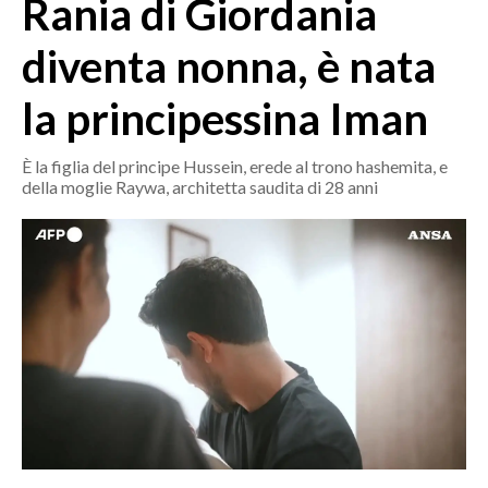
Rania di Giordania
MEDIO CAMPIDANO
ORISTANO E PROVINCIA
diventa nonna, è nata
SASSARI E PROVINCIA
la principessina Iman
GALLURA
NUORO E PROVINCIA
È la figlia del principe Hussein, erede al trono hashemita, e
OGLIASTRA
della moglie Raywa, architetta saudita di 28 anni
AGENDA
CRONACA
ITALIA
MONDO
POLITICA
ECONOMIA
SERVIZI ALLE IMPRESE