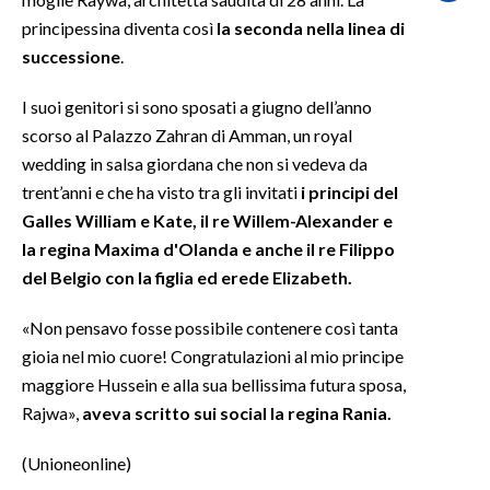
principessina diventa così
la seconda nella linea di
SPETTACOLI
successione
.
GOSSIP
I suoi genitori si sono sposati a giugno dell’anno
scorso al Palazzo Zahran di Amman, un royal
SALUTE
wedding in salsa giordana che non si vedeva da
trent’anni e che ha visto tra gli invitati
i principi del
SARDEGNA TURISMO
Galles William e Kate, il re Willem-Alexander e
la regina Maxima d'Olanda e anche il re Filippo
SARDI NEL MONDO
del Belgio con la figlia ed erede Elizabeth.
NOTIZIE
EVENTI
«Non pensavo fosse possibile contenere così tanta
gioia nel mio cuore! Congratulazioni al mio principe
#CARAUNIONE
maggiore Hussein e alla sua bellissima futura sposa,
Rajwa»,
aveva scritto sui social la regina Rania.
3 MINUTI CON
(Unioneonline)
INSULARITÀ