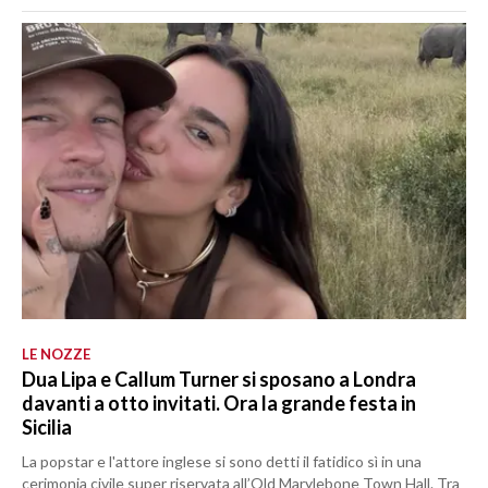
LE NOZZE
Dua Lipa e Callum Turner si sposano a Londra
davanti a otto invitati. Ora la grande festa in
Sicilia
La popstar e l'attore inglese si sono detti il fatidico sì in una
cerimonia civile super riservata all’Old Marylebone Town Hall. Tra