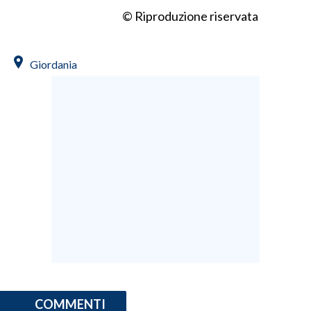
© Riproduzione riservata
INFO AZIENDE
ABBONATI
Giordania
ANNUNCI
NECROLOGI
PUBBLICITÀ
SPIAGGE
STORE
COMMENTI