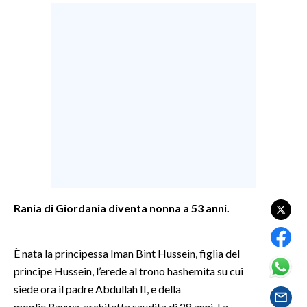
LAVORO
BANDI
SPORT IN SARDEGNA
SPORT
RISULTATI E CLASSIFICHE
CALCIO
CALCIO REGIONALE
BASKET
Rania di Giordania diventa nonna a 53 anni.
VOLLEY
MOTORI
TENNIS
È nata la principessa Iman Bint Hussein, figlia del
principe Hussein, l’erede al trono hashemita su cui
ALTRI SPORT
siede ora il padre Abdullah II, e della
CULTURA
moglie Raywa, architetta saudita di 28 anni. La