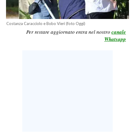
LAVORO
BANDI
Costanza Caracciolo e Bobo Vieri (foto Oggi)
Per restare aggiornato entra nel nostro
canale
SPORT IN SARDEGNA
Whatsapp
SPORT
RISULTATI E CLASSIFICHE
CALCIO
CALCIO REGIONALE
BASKET
VOLLEY
MOTORI
TENNIS
ALTRI SPORT
CULTURA