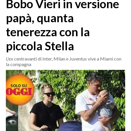
Bobo Vieri in versione
MEDIO CAMPIDANO
ORISTANO E PROVINCIA
papà, quanta
SASSARI E PROVINCIA
tenerezza con la
GALLURA
NUORO E PROVINCIA
piccola Stella
OGLIASTRA
AGENDA
L'ex centravanti di Inter, Milan e Juventus vive a Miami con
la compagna
CRONACA
ITALIA
MONDO
POLITICA
ECONOMIA
SERVIZI ALLE IMPRESE