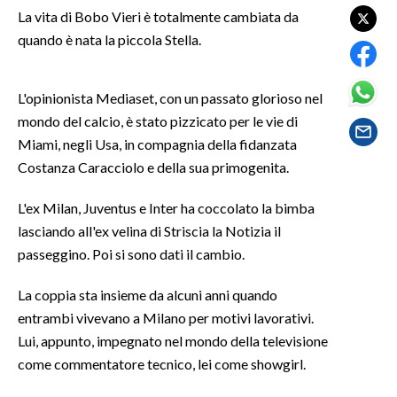
La vita di Bobo Vieri è totalmente cambiata da
quando è nata la piccola Stella.
SPETTACOLI
GOSSIP
L'opinionista Mediaset, con un passato glorioso nel
mondo del calcio, è stato pizzicato per le vie di
SALUTE
Miami, negli Usa, in compagnia della fidanzata
Costanza Caracciolo e della sua primogenita.
SARDEGNA TURISMO
L'ex Milan, Juventus e Inter ha coccolato la bimba
SARDI NEL MONDO
lasciando all'ex velina di Striscia la Notizia il
NOTIZIE
passeggino. Poi si sono dati il cambio.
EVENTI
La coppia sta insieme da alcuni anni quando
#CARAUNIONE
entrambi vivevano a Milano per motivi lavorativi.
Lui, appunto, impegnato nel mondo della televisione
3 MINUTI CON
come commentatore tecnico, lei come showgirl.
INSULARITÀ