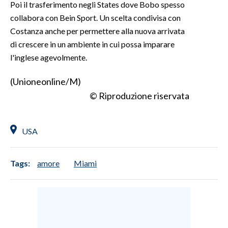
Poi il trasferimento negli States dove Bobo spesso
collabora con Bein Sport. Un scelta condivisa con
INFO AZIENDE
Costanza anche per permettere alla nuova arrivata
ABBONATI
di crescere in un ambiente in cui possa imparare
ANNUNCI
l'inglese agevolmente.
NECROLOGI
(Unioneonline/M)
PUBBLICITÀ
© Riproduzione riservata
SPIAGGE
STORE
USA
Tags:
amore
Miami