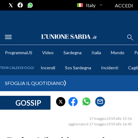
Italy
ACCEDI
METEO
ProgrammaUS
Video
Sardegna
Italia
Mondo
Po
COMUNI AL VOTO
Incendi
Sos Sardegna
Incidenti
Cagli
TEMI CALDI DI OGGI:
VIDEO
SFOGLIA IL QUOTIDIANO
FOTO
GOSSIP
CRONACA SARDEGNA
CAGLIARI
17 maggio 2019 alle 15:56
PROVINCIA DI CAGLIARI
aggiornato il 17 maggio 2019 alle 16:45
SULCIS IGLESIENTE