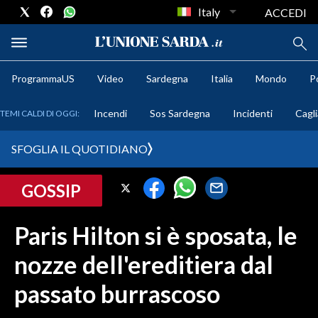
Italy
ACCEDI
ProgrammaUS
Video
Sardegna
Italia
Mondo
Po
METEO
Incendi
Sos Sardegna
Incidenti
Cagli
TEMI CALDI DI OGGI:
COMUNI AL VOTO
SFOGLIA IL QUOTIDIANO
VIDEO
GOSSIP
FOTO
Paris Hilton si è sposata, le
CRONACA SARDEGNA
nozze dell'ereditiera dal
CAGLIARI
PROVINCIA DI CAGLIARI
passato burrascoso
SULCIS IGLESIENTE