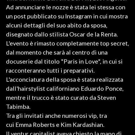
Ad annunciare le nozze è stata lei stessa con
SPETTACOLI
un post pubblicato su Instagram in cui mostra
alcuni dettagli del suo abito da sposa,
GOSSIP
disegnato dallo stilista Oscar de la Renta.
L'evento è rimasto completamente top secret,
SALUTE
dal momento che sarà al centro di una
SARDEGNA TURISMO
docuserie dal titolo "Paris in Love", in cui si
racconteranno tutti i preparativi.
SARDI NEL MONDO
L'acconciatura della sposa è stata realizzata
NOTIZIE
dall'hairstylist californiano Eduardo Ponce,
EVENTI
mentre il trucco è stato curato da Steven
#CARAUNIONE
Tabimba.
Tra gli invitati anche numerosi vip, tra
3 MINUTI CON
cui Emma Roberts e Kim Kardashian.
Il ventur capitalist aveva chiesto la mano di
INSULARITÀ