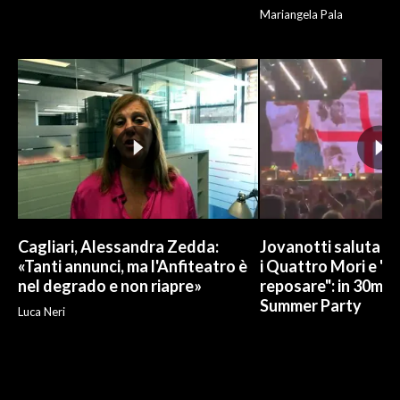
Mariangela Pala
Cagliari, Alessandra Zedda:
Jovanotti saluta l
«Tanti annunci, ma l'Anfiteatro è
i Quattro Mori e "
nel degrado e non riapre»
reposare": in 30mila 
Summer Party
Luca Neri