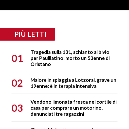
PIÙ LETTI
Tragedia sulla 131, schianto al bivio
01
per Paulilatino: morto un 53enne di
Oristano
02
Malore in spiaggia a Lotzorai, grave un
19enne: è in terapia intensiva
Vendono limonata fresca nel cortile di
03
casa per comprare un motorino,
denunciati tre ragazzini