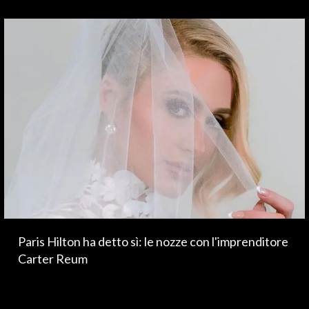
MEDIO CAMPIDANO
ORISTANO E PROVINCIA
SASSARI E PROVINCIA
GALLURA
NUORO E PROVINCIA
OGLIASTRA
AGENDA
CRONACA
ITALIA
MONDO
Paris Hilton ha detto sì: le nozze con l'imprenditore
POLITICA
Carter Reum
ECONOMIA
SERVIZI ALLE IMPRESE