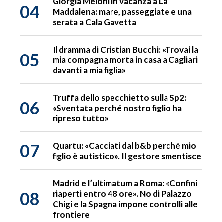
Giorgia Meloni in vacanza a La
04
Maddalena: mare, passeggiate e una
serata a Cala Gavetta
Il dramma di Cristian Bucchi: «Trovai la
05
mia compagna morta in casa a Cagliari
davanti a mia figlia»
Truffa dello specchietto sulla Sp2:
06
«Sventata perché nostro figlio ha
ripreso tutto»
07
Quartu: «Cacciati dal b&b perché mio
figlio è autistico». Il gestore smentisce
Madrid e l’ultimatum a Roma: «Confini
08
riaperti entro 48 ore». No di Palazzo
Chigi e la Spagna impone controlli alle
frontiere