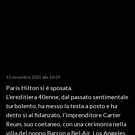
LAVORO
BANDI
SPORT IN SARDEGNA
SPORT
RISULTATI E CLASSIFICHE
CALCIO
CALCIO REGIONALE
13 novembre 2021 alle 16:29
BASKET
Paris Hilton si è sposata.
VOLLEY
L'ereditiera 40enne, dal passato sentimentale
MOTORI
turbolento, ha messo la testa a posto e ha
TENNIS
detto sì al fidanzato, l'imprenditore Carter
ALTRI SPORT
Reum, suo coetaneo, con una cerimonia nella
villa del nonno Barron a Bel-Air, Los Angeles.
CULTURA