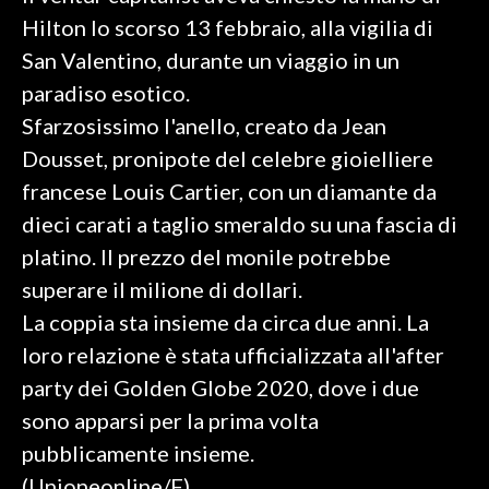
Hilton lo scorso 13 febbraio, alla vigilia di
INFO AZIENDE
San Valentino, durante un viaggio in un
ABBONATI
paradiso esotico.
ANNUNCI
Sfarzosissimo l'anello, creato da Jean
NECROLOGI
Dousset, pronipote del celebre gioielliere
PUBBLICITÀ
francese Louis Cartier, con un diamante da
SPIAGGE
dieci carati a taglio smeraldo su una fascia di
STORE
platino. Il prezzo del monile potrebbe
superare il milione di dollari.
La coppia sta insieme da circa due anni. La
loro relazione è stata ufficializzata all'after
party dei Golden Globe 2020, dove i due
sono apparsi per la prima volta
pubblicamente insieme.
(Unioneonline/F)