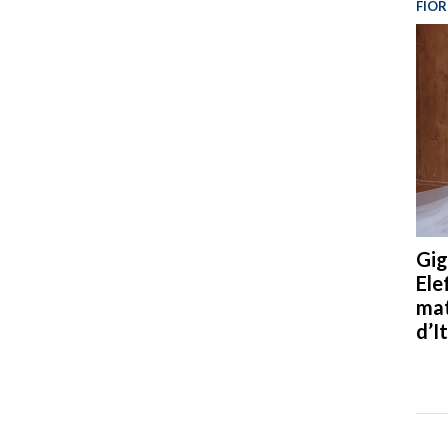
FIOR
Gig
Ele
mat
d’It