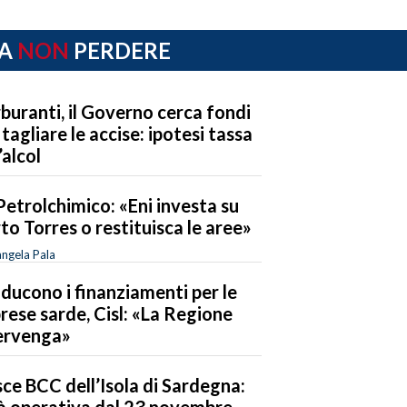
A
NON
PERDERE
buranti, il Governo cerca fondi
 tagliare le accise: ipotesi tassa
’alcol
Petrolchimico: «Eni investa su
to Torres o restituisca le aree»
ngela Pala
riducono i finanziamenti per le
rese sarde, Cisl: «La Regione
ervenga»
ce BCC dell’Isola di Sardegna:
à operativa dal 23 novembre