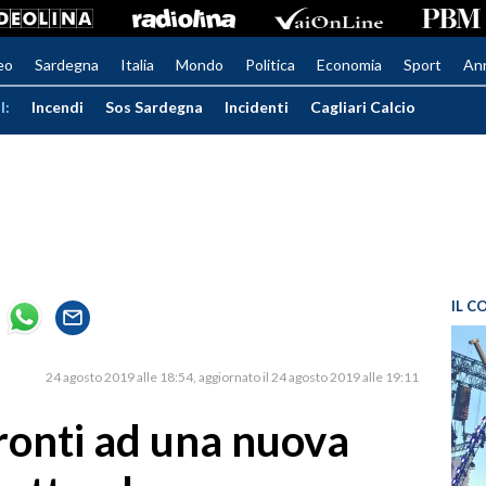
eo
Sardegna
Italia
Mondo
Politica
Economia
Sport
An
I:
Incendi
Sos Sardegna
Incidenti
Cagliari Calcio
IL C
24 agosto 2019 alle 18:54
aggiornato il 24 agosto 2019 alle 19:11
ronti ad una nuova