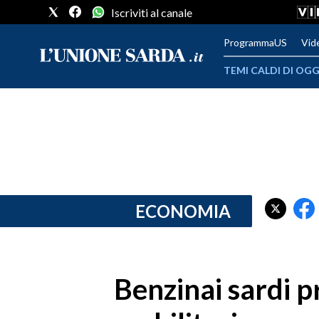
Iscriviti al canale
ProgrammaUS
Vid
TEMI CALDI DI OGG
METEO
COMUNI AL VOTO
VIDEO
FOTO
ECONOMIA
CRONACA SARDEGNA
CAGLIARI
Benzinai sardi p
PROVINCIA DI CAGLIARI
SULCIS IGLESIENTE