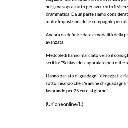
ndr), ma soprattutto per aver rotto il sile
SPETTACOLI
drammatica. Da un parte siamo considerati
molte imposizioni delle compagnie petrolife
GOSSIP
Ancora da definire data e modalità della pr
SALUTE
avanzata.
SARDEGNA TURISMO
Medcoledì hanno marciato verso il consigli
scritto: "Schiavi del caporalato petrolifero
SARDI NEL MONDO
Hanno parlato di guadagni "dimezzati e ridot
NOTIZIE
sottolineando che c'è anche chi guadagna "
EVENTI
lavorando per 25 euro al giorno".
#CARAUNIONE
(Unioneonline/L)
3 MINUTI CON
INSULARITÀ