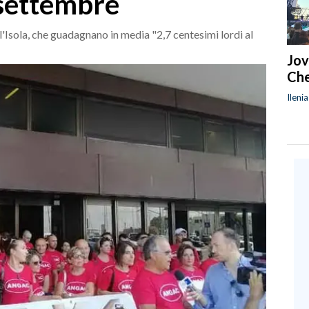
 settembre
l'Isola, che guadagnano in media "2,7 centesimi lordi al
Jov
Che
Ileni