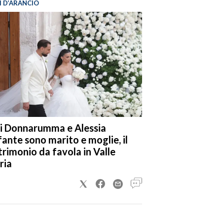
I D’ARANCIO
i Donnarumma e Alessia
fante sono marito e moglie, il
rimonio da favola in Valle
ria