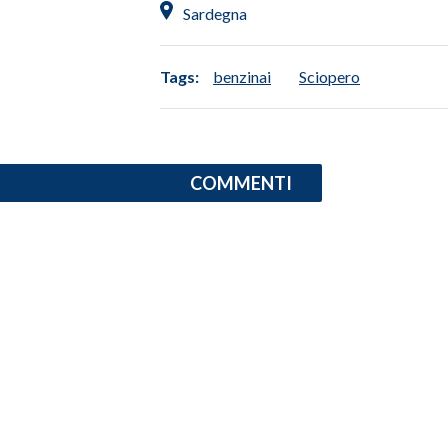
Sardegna
INFO AZIENDE
ABBONATI
Tags:
benzinai
Sciopero
ANNUNCI
NECROLOGI
PUBBLICITÀ
COMMENTI
SPIAGGE
STORE