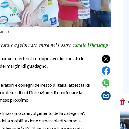
Sarda)
restare aggiornato entra nel nostro
canale Whatsapp
i nuovo a settembre, dopo aver incrociato le
 dei margini di guadagno.
ratori e colleghi del resto d'Italia: attestati di
roblemi, di qui l'intenzione di continuare la
#
 mese prossimo.
del massimo coinvolgimento della categoria",
della mobilitazione di mercoledì scorso a
r l'adesione (al 65% secondo gli organizzatori,