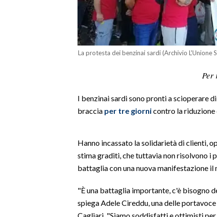
LAVORO
BANDI
SPORT IN SARDEGNA
La protesta dei benzinai sardi (Archivio L'Unione 
Per 
SPORT
RISULTATI E CLASSIFICHE
I benzinai sardi sono pronti a scioperare d
CALCIO
braccia
per tre giorni
contro la riduzione
CALCIO REGIONALE
BASKET
Hanno incassato la solidarietà di clienti, ope
VOLLEY
stima graditi, che tuttavia non risolvono i p
MOTORI
battaglia con una nuova manifestazione il
TENNIS
"È una battaglia importante, c'è bisogno 
ALTRI SPORT
spiega Adele Cireddu, una delle portavoce 
Cagliari. "Siamo soddisfatti e ottimisti pe
CULTURA