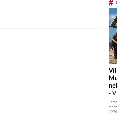
#
Vi
Mu
ne
-
V
L’oma
medag
1976