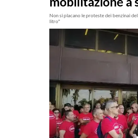
mobilitazione a
MEDIO CAMPIDANO
ORISTANO E PROVINCIA
Non si placano le proteste dei benzinai del
litro"
SASSARI E PROVINCIA
GALLURA
NUORO E PROVINCIA
OGLIASTRA
AGENDA
CRONACA
ITALIA
MONDO
POLITICA
ECONOMIA
SERVIZI ALLE IMPRESE