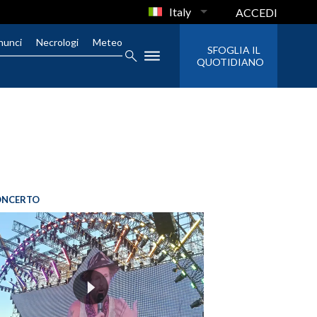
Italy
ACCEDI
nunci
Necrologi
Meteo
SFOGLIA IL
QUOTIDIANO
ONCERTO