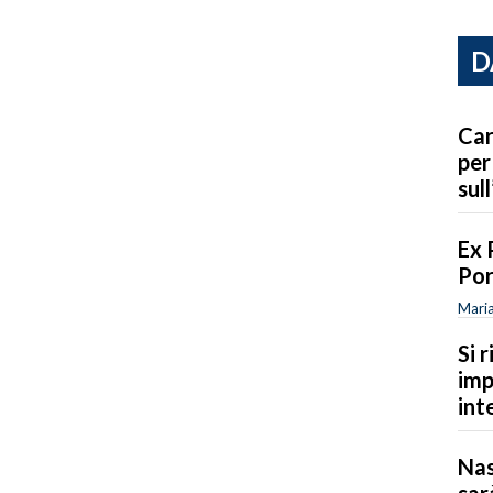
D
Car
per
sull
Ex 
Por
Maria
Si 
imp
int
Nas
sar