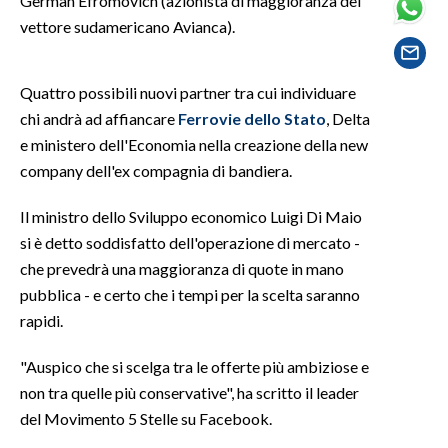
German Efromovich (azionista di maggioranza del
vettore sudamericano Avianca).
SPETTACOLI
Quattro possibili nuovi partner tra cui individuare
GOSSIP
chi andrà ad affiancare
Ferrovie del
lo Stato
, Delta
SALUTE
e ministero dell'Economia nella creazione della new
company dell'ex compagnia di bandiera.
SARDEGNA TURISMO
Il ministro dello Sviluppo economico Luigi Di Maio
SARDI NEL MONDO
si è detto soddisfatto dell'operazione di mercato -
che prevedrà una maggioranza di quote in mano
NOTIZIE
pubblica - e certo che i tempi per la scelta saranno
EVENTI
rapidi.
#CARAUNIONE
"Auspico che si scelga tra le offerte più ambiziose e
non tra quelle più conservative", ha scritto il leader
3 MINUTI CON
del Movimento 5 Stelle su Facebook.
INSULARITÀ