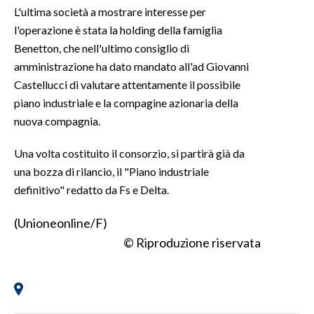
L'ultima società a mostrare interesse per
l'operazione è stata la holding della famiglia
INFO AZIENDE
Benetton, che nell'ultimo consiglio di
ABBONATI
amministrazione ha dato mandato all'ad Giovanni
ANNUNCI
Castellucci di valutare attentamente il possibile
NECROLOGI
piano industriale e la compagine azionaria della
PUBBLICITÀ
nuova compagnia.
SPIAGGE
Una volta costituito il consorzio, si partirà già da
STORE
una bozza di rilancio, il "Piano industriale
definitivo" redatto da Fs e Delta.
(Unioneonline/F)
© Riproduzione riservata