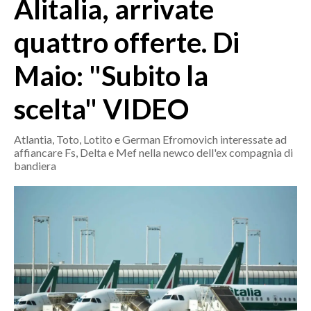
Alitalia, arrivate
MEDIO CAMPIDANO
ORISTANO E PROVINCIA
quattro offerte. Di
SASSARI E PROVINCIA
Maio: "Subito la
GALLURA
NUORO E PROVINCIA
scelta" VIDEO
OGLIASTRA
AGENDA
Atlantia, Toto, Lotito e German Efromovich interessate ad
affiancare Fs, Delta e Mef nella newco dell'ex compagnia di
CRONACA
bandiera
ITALIA
MONDO
POLITICA
ECONOMIA
SERVIZI ALLE IMPRESE