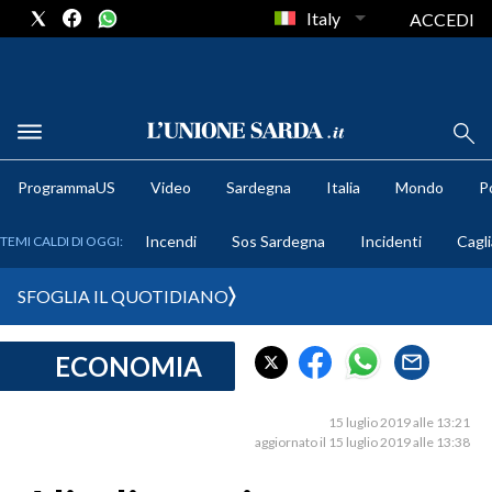
Italy
ACCEDI
METEO
ProgrammaUS
Video
Sardegna
Italia
Mondo
Po
COMUNI AL VOTO
Incendi
Sos Sardegna
Incidenti
Cagli
TEMI CALDI DI OGGI:
VIDEO
SFOGLIA IL QUOTIDIANO
FOTO
ECONOMIA
CRONACA SARDEGNA
CAGLIARI
15 luglio 2019 alle 13:21
PROVINCIA DI CAGLIARI
aggiornato il 15 luglio 2019 alle 13:38
SULCIS IGLESIENTE