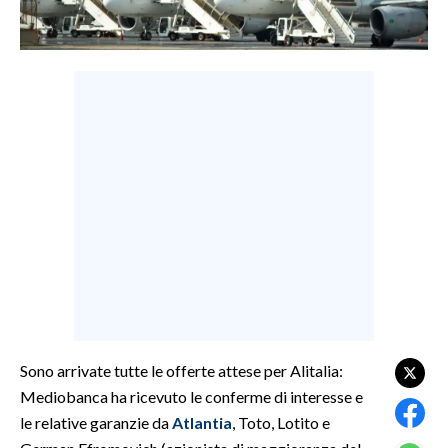
LAVORO
BANDI
SPORT IN SARDEGNA
SPORT
RISULTATI E CLASSIFICHE
CALCIO
CALCIO REGIONALE
BASKET
VOLLEY
MOTORI
TENNIS
Sono arrivate tutte le offerte attese per Alitalia:
Mediobanca ha ricevuto le conferme di interesse e
ALTRI SPORT
le relative garanzie da
Atl
ant
ia
, Toto, Lotito e
CULTURA