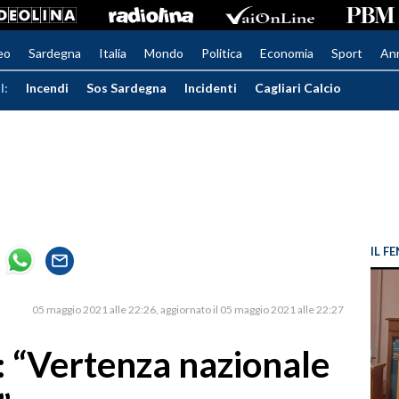
eo
Sardegna
Italia
Mondo
Politica
Economia
Sport
An
I:
Incendi
Sos Sardegna
Incidenti
Cagliari Calcio
IL 
05 maggio 2021 alle 22:26
aggiornato il 05 maggio 2021 alle 22:27
s: “Vertenza nazionale