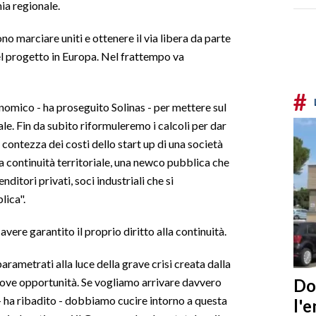
ia regionale.
o marciare uniti e ottenere il via libera da parte
el progetto in Europa. Nel frattempo va
#
nomico - ha proseguito Solinas - per mettere sul
riale. Fin da subito riformuleremo i calcoli per dar
contezza dei costi dello start up di una società
la continuità territoriale, una newco pubblica che
itori privati, soci industriali che si
lica".
vere garantito il proprio diritto alla continuità.
parametrati alla luce della grave crisi creata dalla
Do
ove opportunità. Se vogliamo arrivare davvero
- ha ribadito - dobbiamo cucire intorno a questa
l'