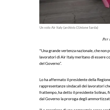
LAVORO
BANDI
SPORT IN SARDEGNA
Un volo Air Italy (archivio L'Unione Sarda)
SPORT
Per 
RISULTATI E CLASSIFICHE
"Una grande vertenza nazionale, che non pu
CALCIO
lavoratori di Air Italy meritano di essere co
CALCIO REGIONALE
del Governo”.
BASKET
VOLLEY
Lo ha affermato il presidente della Regione
MOTORI
rappresentanze sindacali dei lavoratori che 
TENNIS
frattempo, ha detto il presidente Solinas, f
ALTRI SPORT
dal Governo la proroga degli ammortizzator
CULTURA
"La creazione di una compagnia aerea sar