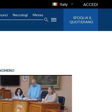
Italy
ACCEDI
nunci
Necrologi
Meteo
SFOGLIA IL
QUOTIDIANO
FENOMENO