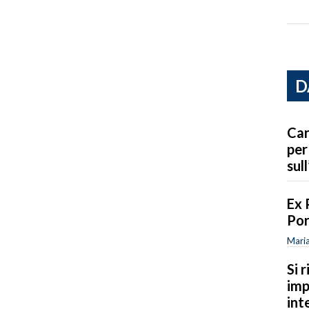
D
Car
per
sull
Ex 
Por
Maria
Si 
imp
int