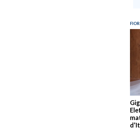
FIOR
Gig
Ele
mat
d’It