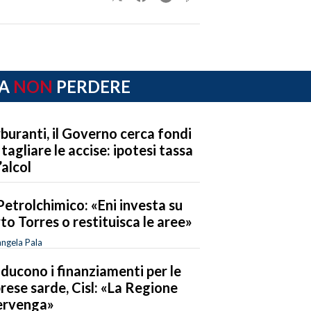
A
NON
PERDERE
buranti, il Governo cerca fondi
 tagliare le accise: ipotesi tassa
’alcol
Petrolchimico: «Eni investa su
to Torres o restituisca le aree»
ngela Pala
riducono i finanziamenti per le
rese sarde, Cisl: «La Regione
ervenga»