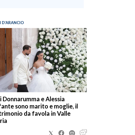
I D’ARANCIO
i Donnarumma e Alessia
fante sono marito e moglie, il
rimonio da favola in Valle
ria