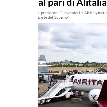
al pari di Alitalia
MEDIO CAMPIDANO
ORISTANO E PROVINCIA
Il presidente: “I lavoratori di Air Italy meri
SASSARI E PROVINCIA
parte del Governo”
GALLURA
NUORO E PROVINCIA
OGLIASTRA
AGENDA
CRONACA
ITALIA
MONDO
POLITICA
ECONOMIA
SERVIZI ALLE IMPRESE