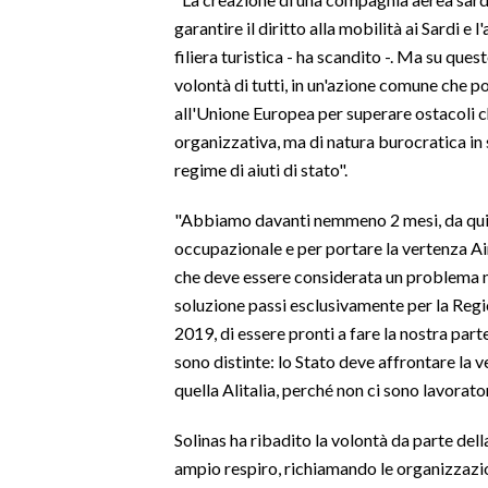
garantire il diritto alla mobilità ai Sardi e
SPETTACOLI
filiera turistica - ha scandito -. Ma su que
volontà di tutti, in un'azione comune che p
GOSSIP
all'Unione Europea per superare ostacoli 
organizzativa, ma di natura burocratica in
SALUTE
regime di aiuti di stato".
SARDEGNA TURISMO
"Abbiamo davanti nemmeno 2 mesi, da qui a
occupazionale e per portare la vertenza Air
SARDI NEL MONDO
che deve essere considerata un problema na
NOTIZIE
soluzione passi esclusivamente per la Reg
EVENTI
2019, di essere pronti a fare la nostra par
sono distinte: lo Stato deve affrontare la 
#CARAUNIONE
quella Alitalia, perché non ci sono lavoratori
3 MINUTI CON
Solinas ha ribadito la volontà da parte dell
ampio respiro, richiamando le organizzazio
INSULARITÀ