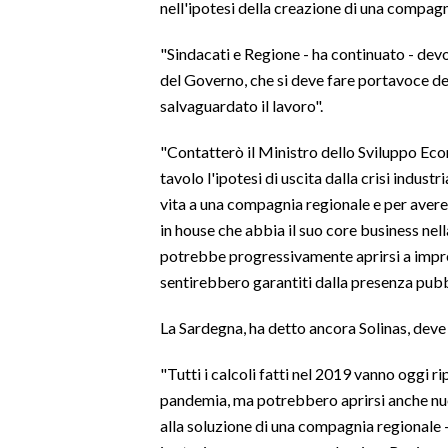
nell'ipotesi della creazione di una compagn
INFO AZIENDE
"Sindacati e Regione - ha continuato - devon
ABBONATI
del Governo, che si deve fare portavoce d
salvaguardato il lavoro".
ANNUNCI
NECROLOGI
"Contatterò il Ministro dello Sviluppo Eco
PUBBLICITÀ
tavolo l'ipotesi di uscita dalla crisi indust
SPIAGGE
vita a una compagnia regionale e per avere 
STORE
in house che abbia il suo core business nel
potrebbe progressivamente aprirsi a imprend
sentirebbero garantiti dalla presenza pubb
La Sardegna, ha detto ancora Solinas, deve a
"Tutti i calcoli fatti nel 2019 vanno oggi ri
pandemia, ma potrebbero aprirsi anche nu
alla soluzione di una compagnia regionale 