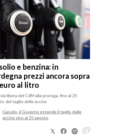
olio e benzina: in
rdegna prezzi ancora sopra
 euro al litro
il via libera del CdM alla proroga, fino al 25
o, del taglio delle accise
Gasolio, il Governo estende il taglio delle
accise sino al 25 agosto