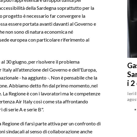
 l'accessibilità della Sardegna soprattutto per la
sto progetto è necessario far convergere la
ossa essere portata avanti davanti al Governo e
che non sono di natura economica né
 sede europea con particolare riferimento al
l 30 giugno, per risolvere il problema
Gas
 Italy all'attenzione del Governo e dell'Europa,
Sa
zionale - ha aggiunto -. Non è pensabile che la
i 2
ione. Abbiamo detto fin dal primo momento, nel
te. La Regione è con i lavoratori ma le competenze
Ieri 
agost
vertenza Air Italy così come sta affrontando
 di serie A e serie B".
a Regione di farsi parte attiva per un confronto di
ni sindacali al senso di collaborazione anche