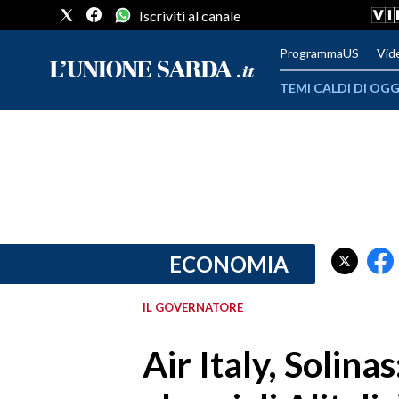
Iscriviti al canale
ProgrammaUS
Vid
TEMI CALDI DI OGG
METEO
COMUNI AL VOTO
VIDEO
FOTO
ECONOMIA
CRONACA SARDEGNA
IL GOVERNATORE
CAGLIARI
Air Italy, Solina
PROVINCIA DI CAGLIARI
SULCIS IGLESIENTE