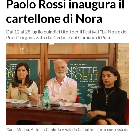
Paolo Rossi inaugura il
MEDIO CAMPIDANO
ORISTANO E PROVINCIA
cartellone di Nora
SASSARI E PROVINCIA
GALLURA
Dal 12 al 28 luglio quindici titoli per il Festival "La Notte dei
Poeti" organizzato dal Cedac e dal Comune di Pula
NUORO E PROVINCIA
OGLIASTRA
AGENDA
CRONACA
ITALIA
MONDO
POLITICA
ECONOMIA
Carla Medau, Antonio Cabiddu e Valeria Ciabattoni (foto concessa da
SERVIZI ALLE IMPRESE