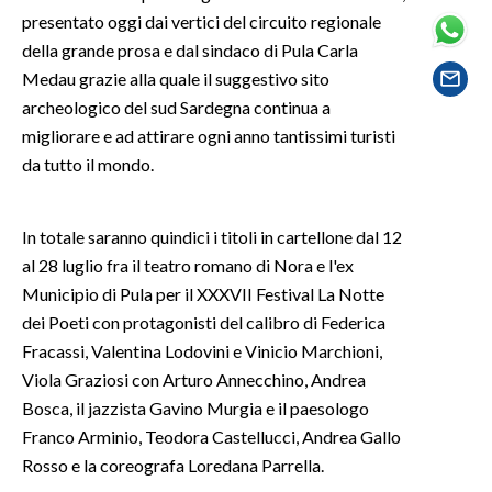
presentato oggi dai vertici del circuito regionale
SPETTACOLI
della grande prosa e dal sindaco di Pula Carla
Medau grazie alla quale il suggestivo sito
GOSSIP
archeologico del sud Sardegna continua a
migliorare e ad attirare ogni anno tantissimi turisti
SALUTE
da tutto il mondo.
SARDEGNA TURISMO
In totale saranno quindici i titoli in cartellone dal 12
SARDI NEL MONDO
al 28 luglio fra il teatro romano di Nora e l'ex
Municipio di Pula per il XXXVII Festival La Notte
NOTIZIE
dei Poeti con protagonisti del calibro di Federica
EVENTI
Fracassi, Valentina Lodovini e Vinicio Marchioni,
Viola Graziosi con Arturo Annecchino, Andrea
#CARAUNIONE
Bosca, il jazzista Gavino Murgia e il paesologo
3 MINUTI CON
Franco Arminio, Teodora Castellucci, Andrea Gallo
Rosso e la coreografa Loredana Parrella.
INSULARITÀ