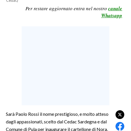
Cedac)
Per restare aggiornato entra nel nostro
canale
LAVORO
Whatsapp
BANDI
SPORT IN SARDEGNA
SPORT
RISULTATI E CLASSIFICHE
CALCIO
CALCIO REGIONALE
BASKET
VOLLEY
MOTORI
TENNIS
Sarà Paolo Rossi il nome prestigioso, e molto atteso
ALTRI SPORT
dagli appassionati, scelto dal Cedac Sardegna e dal
Comune di Pula per inaugurare il cartellone di Nora,
CULTURA