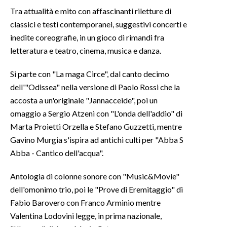
Tra attualità e mito con affascinanti riletture di
INFO AZIENDE
classici e testi contemporanei, suggestivi concerti e
inedite coreografie, in un gioco di rimandi fra
ABBONATI
letteratura e teatro, cinema, musica e danza.
ANNUNCI
NECROLOGI
Si parte con "La maga Circe", dal canto decimo
PUBBLICITÀ
dell'"Odissea" nella versione di Paolo Rossi che la
SPIAGGE
accosta a un'originale "Jannacceide", poi un
omaggio a Sergio Atzeni con "L'onda dell'addio" di
STORE
Marta Proietti Orzella e Stefano Guzzetti, mentre
Gavino Murgia s'ispira ad antichi culti per "Abba S
Abba - Cantico dell'acqua".
Antologia di colonne sonore con "Music&Movie"
dell'omonimo trio, poi le "Prove di Eremitaggio" di
Fabio Barovero con Franco Arminio mentre
Valentina Lodovini legge, in prima nazionale,