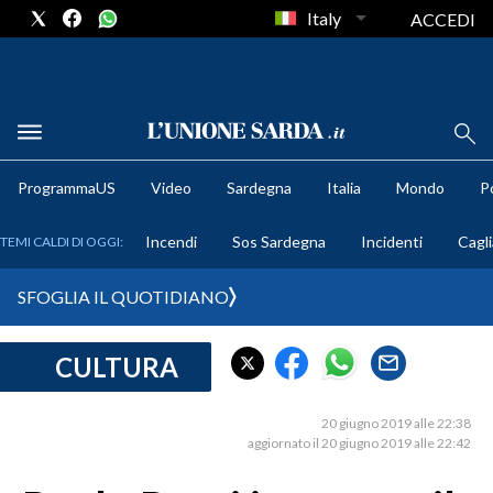
Italy
ACCEDI
METEO
ProgrammaUS
Video
Sardegna
Italia
Mondo
Po
COMUNI AL VOTO
Incendi
Sos Sardegna
Incidenti
Cagli
TEMI CALDI DI OGGI:
VIDEO
SFOGLIA IL QUOTIDIANO
FOTO
CULTURA
CRONACA SARDEGNA
CAGLIARI
20 giugno 2019 alle 22:38
PROVINCIA DI CAGLIARI
aggiornato il 20 giugno 2019 alle 22:42
SULCIS IGLESIENTE