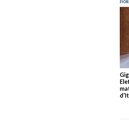
FIOR
Gig
Ele
mat
d’It