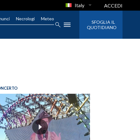
Italy
ACCEDI
nunci
Necrologi
Meteo
SFOGLIA IL
QUOTIDIANO
ONCERTO