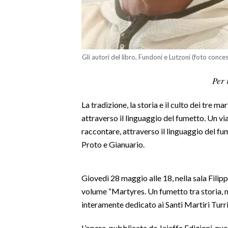
LAVORO
BANDI
SPORT IN SARDEGNA
Gli autori del libro, Fundoni e Lutzoni (foto conce
SPORT
Per 
RISULTATI E CLASSIFICHE
La tradizione, la storia e il culto dei tre m
CALCIO
attraverso il linguaggio del fumetto. Un via
CALCIO REGIONALE
raccontare, attraverso il linguaggio del fum
BASKET
Proto e Gianuario.
VOLLEY
MOTORI
Giovedì 28 maggio alle 18, nella sala Filip
TENNIS
volume “Martyres. Un fumetto tra storia, mi
ALTRI SPORT
interamente dedicato ai Santi Martiri Turri
CULTURA
L’opera, pubblicata da Jeieffe Edizioni, nuov