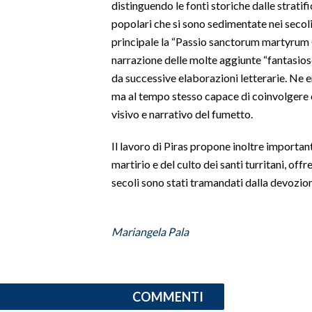
distinguendo le fonti storiche dalle stratif
popolari che si sono sedimentate nei secoli
INFO AZIENDE
principale la “Passio sanctorum martyrum Ga
ABBONATI
narrazione delle molte aggiunte “fantasios
ANNUNCI
da successive elaborazioni letterarie. Ne e
NECROLOGI
ma al tempo stesso capace di coinvolgere e
visivo e narrativo del fumetto.
PUBBLICITÀ
SPIAGGE
Il lavoro di Piras propone inoltre importanti
STORE
martirio e del culto dei santi turritani, of
secoli sono stati tramandati dalla devozio
Mariangela Pala
COMMENTI