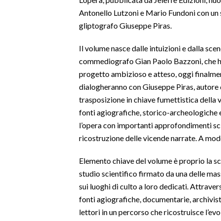
Antonello Lutzoni e Mario Fundoni con un s
SPETTACOLI
gliptografo Giuseppe Piras.
GOSSIP
Il volume nasce dalle intuizioni e dalla sce
commediografo Gian Paolo Bazzoni, che hann
SALUTE
progetto ambizioso e atteso, oggi finalmen
dialogheranno con Giuseppe Piras, autore de
SARDEGNA TURISMO
trasposizione in chiave fumettistica della vi
fonti agiografiche, storico-archeologiche 
SARDI NEL MONDO
l’opera con importanti approfondimenti sci
NOTIZIE
ricostruzione delle vicende narrate. A mode
EVENTI
Elemento chiave del volume è proprio la sc
#CARAUNIONE
studio scientifico firmato da una delle mass
sui luoghi di culto a loro dedicati. Attraver
3 MINUTI CON
fonti agiografiche, documentarie, archivis
lettori in un percorso che ricostruisce l’ev
INSULARITÀ