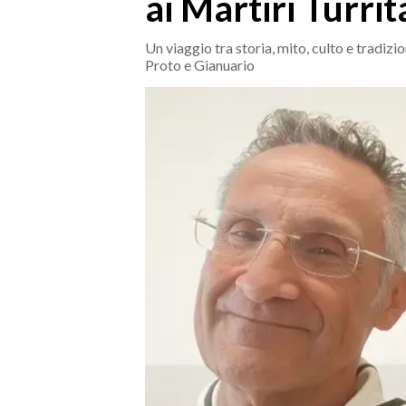
ai Martiri Turrit
MEDIO CAMPIDANO
ORISTANO E PROVINCIA
Un viaggio tra storia, mito, culto e tradizi
SASSARI E PROVINCIA
Proto e Gianuario
GALLURA
NUORO E PROVINCIA
OGLIASTRA
AGENDA
CRONACA
ITALIA
MONDO
POLITICA
ECONOMIA
SERVIZI ALLE IMPRESE