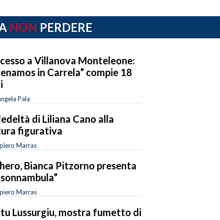
A
NON
PERDERE
cesso a Villanova Monteleone:
enamos in Carrela” compie 18
i
ngela Pala
fedeltà di Liliana Cano alla
tura figurativa
piero Marras
hero, Bianca Pitzorno presenta
 sonnambula”
piero Marras
tu Lussurgiu, mostra fumetto di