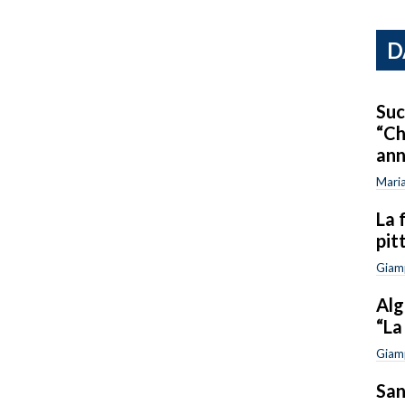
D
Suc
“Ch
ann
Maria
La 
pit
Giam
Alg
“La
Giam
San