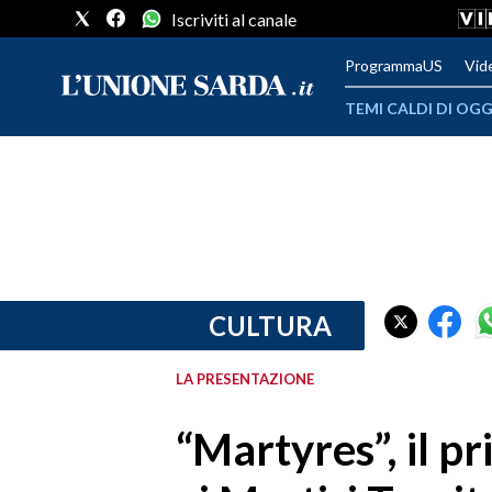
Iscriviti al canale
ProgrammaUS
Vid
TEMI CALDI DI OGG
METEO
COMUNI AL VOTO
VIDEO
FOTO
CULTURA
CRONACA SARDEGNA
LA PRESENTAZIONE
CAGLIARI
“Martyres”, il p
PROVINCIA DI CAGLIARI
SULCIS IGLESIENTE