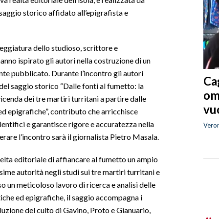
aggio storico affidato all’epigrafista e
neggiatura dello studioso, scrittore e
o ispirato gli autori nella costruzione di un
te pubblicato. Durante l’incontro gli autori
Cag
l saggio storico “Dalle fonti al fumetto: la
om
cenda dei tre martiri turritani a partire dalle
vuo
ed epigrafiche”, contributo che arricchisce
entifici e garantisce rigore e accuratezza nella
Vero
rare l’incontro sarà il giornalista Pietro Masala.
elta editoriale di affiancare al fumetto un ampio
ime autorità negli studi sui tre martiri turritani e
so un meticoloso lavoro di ricerca e analisi delle
tiche ed epigrafiche, il saggio accompagna i
oluzione del culto di Gavino, Proto e Gianuario,