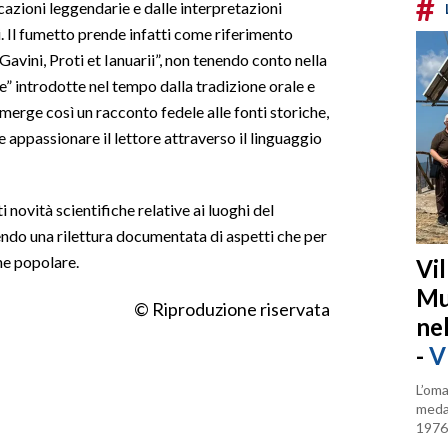
#
icazioni leggendarie e dalle interpretazioni
. Il fumetto prende infatti come riferimento
vini, Proti et Ianuarii”, non tenendo conto nella
e” introdotte nel tempo dalla tradizione orale e
merge così un racconto fedele alle fonti storiche,
 appassionare il lettore attraverso il linguaggio
 novità scientifiche relative ai luoghi del
frendo una rilettura documentata di aspetti che per
ne popolare.
Vi
Mu
© Riproduzione riservata
ne
-
V
L’oma
medag
1976