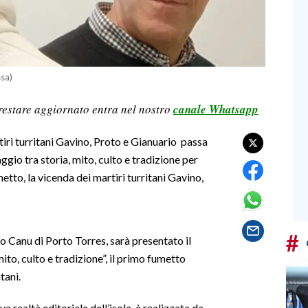
ssa)
restare aggiornato entra nel nostro
canale Whatsapp
artiri turritani Gavino, Proto e Gianuario passa
ggio tra storia, mito, culto e tradizione per
etto, la vicenda dei martiri turritani Gavino,
#
po Canu di Porto Torres, sarà presentato il
to, culto e tradizione”, il primo fumetto
tani.
a realtà editoriale dell’isola, è realizzata da