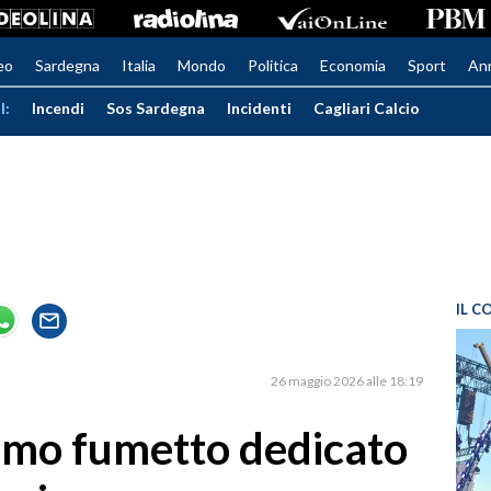
eo
Sardegna
Italia
Mondo
Politica
Economia
Sport
An
I:
Incendi
Sos Sardegna
Incidenti
Cagliari Calcio
IL C
26 maggio 2026 alle 18:19
rimo fumetto dedicato