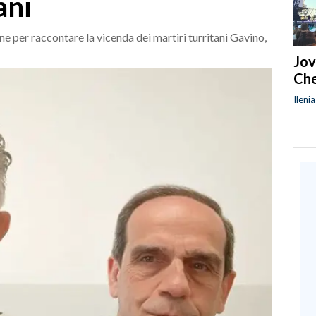
ani
one per raccontare la vicenda dei martiri turritani Gavino,
Jov
Che
Ileni