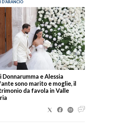
I D’ARANCIO
i Donnarumma e Alessia
fante sono marito e moglie, il
rimonio da favola in Valle
ria