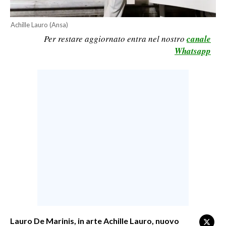
LAVORO
Achille Lauro (Ansa)
BANDI
Per restare aggiornato entra nel nostro
canale
Whatsapp
SPORT IN SARDEGNA
SPORT
RISULTATI E CLASSIFICHE
CALCIO
CALCIO REGIONALE
BASKET
VOLLEY
MOTORI
TENNIS
ALTRI SPORT
Lauro De Marinis, in arte Achille Lauro, nuovo
CULTURA