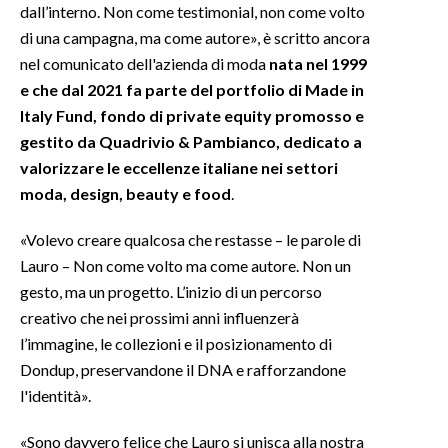
dall’interno. Non come testimonial, non come volto
di una campagna, ma come autore», è scritto ancora
INFO AZIENDE
nel comunicato dell'azienda di moda
nata nel 1999
ABBONATI
e che dal 2021 fa parte del portfolio di Made in
ANNUNCI
Italy Fund, fondo di private equity promosso e
NECROLOGI
gestito da Quadrivio & Pambianco, dedicato a
PUBBLICITÀ
valorizzare le eccellenze italiane nei settori
moda, design, beauty e food
.
SPIAGGE
STORE
«Volevo creare qualcosa che restasse – le parole di
Lauro – Non come volto ma come autore. Non un
gesto, ma un progetto. L’inizio di un percorso
creativo che nei prossimi anni influenzerà
l’immagine, le collezioni e il posizionamento di
Dondup, preservandone il DNA e rafforzandone
l'identità».
«Sono davvero felice che Lauro si unisca alla nostra