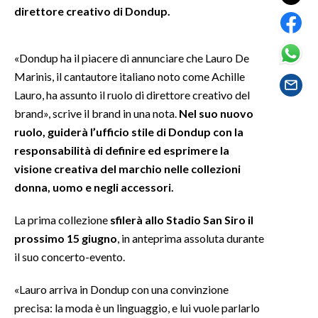
direttore creativo di Dondup.
SPETTACOLI
«Dondup ha il piacere di annunciare che Lauro De
GOSSIP
Marinis, il cantautore italiano noto come Achille
Lauro, ha assunto il ruolo di direttore creativo del
SALUTE
brand», scrive il brand in una nota.
Nel suo nuovo
ruolo, guiderà l’ufficio stile di Dondup con la
SARDEGNA TURISMO
responsabilità di definire ed esprimere la
SARDI NEL MONDO
visione creativa del marchio nelle collezioni
donna, uomo e negli accessori.
NOTIZIE
EVENTI
La prima collezione
sfilerà allo Stadio San Siro il
prossimo 15 giugno
, in anteprima assoluta durante
#CARAUNIONE
il suo concerto-evento.
3 MINUTI CON
«Lauro arriva in Dondup con una convinzione
precisa: la moda è un linguaggio, e lui vuole parlarlo
INSULARITÀ