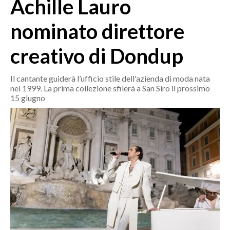
Achille Lauro
MEDIO CAMPIDANO
ORISTANO E PROVINCIA
nominato direttore
SASSARI E PROVINCIA
creativo di Dondup
GALLURA
NUORO E PROVINCIA
Il cantante guiderà l’ufficio stile dell'azienda di moda nata
OGLIASTRA
nel 1999. La prima collezione sfilerà a San Siro il prossimo
AGENDA
15 giugno
CRONACA
ITALIA
MONDO
POLITICA
ECONOMIA
SERVIZI ALLE IMPRESE