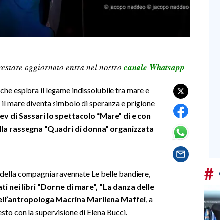
restare aggiornato entra nel nostro
canale Whatsapp
che esplora il legame indissolubile tra mare e
ve il mare diventa simbolo di speranza e prigione
v di Sassari lo spettacolo “Mare” di e con
della rassegna “Quadri di donna” organizzata
#
o della compagnia ravennate Le belle bandiere,
i nei libri "Donne di mare", "La danza delle
e” dell’antropologa Macrina Marilena Maffei
, a
 testo con la supervisione di Elena Bucci.