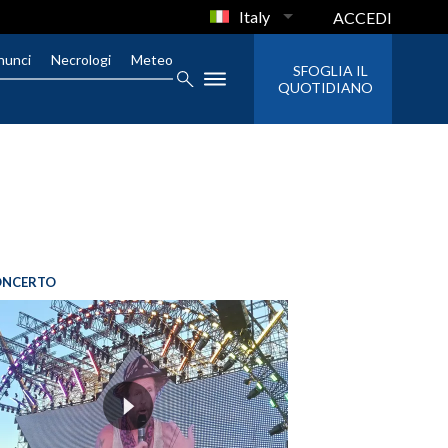
Italy
ACCEDI
nunci
Necrologi
Meteo
SFOGLIA IL
QUOTIDIANO
ONCERTO