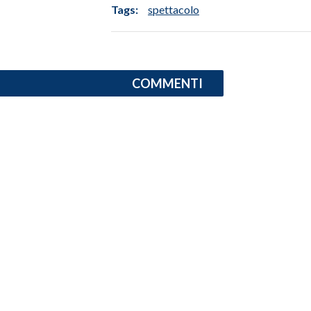
Tags:
spettacolo
INFO AZIENDE
ABBONATI
ANNUNCI
COMMENTI
NECROLOGI
PUBBLICITÀ
SPIAGGE
STORE