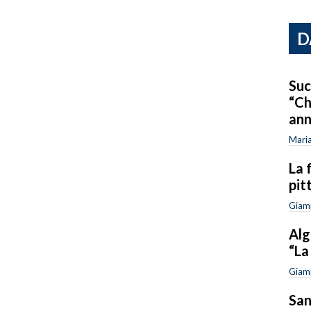
D
Suc
“Ch
ann
Maria
La 
pit
Giam
Alg
“La
Giam
San