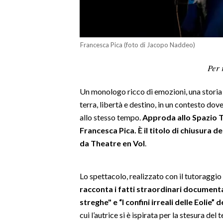
LAVORO
BANDI
Francesca Pica (foto di Jacopo Naddeo)
SPORT IN SARDEGNA
Per 
SPORT
Un monologo ricco di emozioni, una storia 
RISULTATI E CLASSIFICHE
terra, libertà e destino, in un contesto do
CALCIO
allo stesso tempo.
Approda allo Spazio Te
CALCIO REGIONALE
Francesca Pica. È il titolo di chiusura 
BASKET
da Theatre en Vol
.
VOLLEY
MOTORI
Lo spettacolo, realizzato con il tutoraggi
TENNIS
racconta i fatti straordinari documentat
ALTRI SPORT
streghe" e “I confini irreali delle Eoli
cui l’autrice si è ispirata per la stesura del
CULTURA