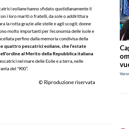
atrici eoliane hanno sfidato quotidianamente il
n i loro mariti o fratelli, da sole o addirittura
a la rotta grazie alle stelle e agli scogli; donne
rono molto importanti per l’economia delle isole e
ancellata perfino dalla memoria condivisa della
me quattro pescatrici eoliane, che l’estate
Cag
ll'ordine al Merito della Repubblica italiana
om
scatrici nel mare delle Eolie e a terra, nelle
vuo
ranta del '900”.
Vero
© Riproduzione riservata