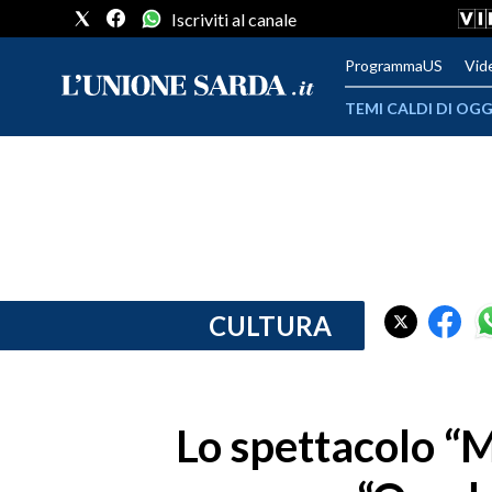
Iscriviti al canale
ProgrammaUS
Vid
TEMI CALDI DI OGG
METEO
COMUNI AL VOTO
VIDEO
FOTO
CULTURA
CRONACA SARDEGNA
CAGLIARI
Lo spettacolo “M
PROVINCIA DI CAGLIARI
SULCIS IGLESIENTE