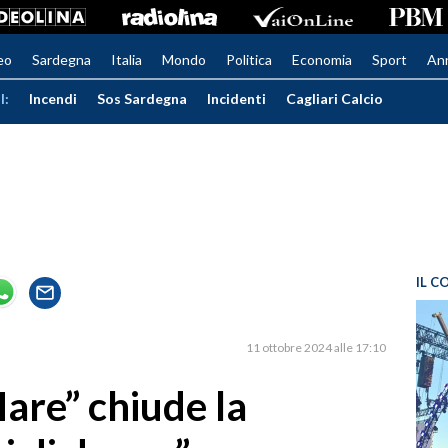
eo
Sardegna
Italia
Mondo
Politica
Economia
Sport
An
I:
Incendi
Sos Sardegna
Incidenti
Cagliari Calcio
IL C
11 ottobre 2024 alle 17:10
are” chiude la