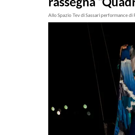
rassegna “Quadr
MEDIO CAMPIDANO
ORISTANO E PROVINCIA
Allo Spazio Tev di Sassari performance di
SASSARI E PROVINCIA
GALLURA
NUORO E PROVINCIA
OGLIASTRA
AGENDA
CRONACA
ITALIA
MONDO
POLITICA
ECONOMIA
SERVIZI ALLE IMPRESE