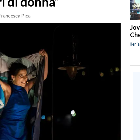
i di donna”
 Francesca Pica
Jov
Che
Ileni