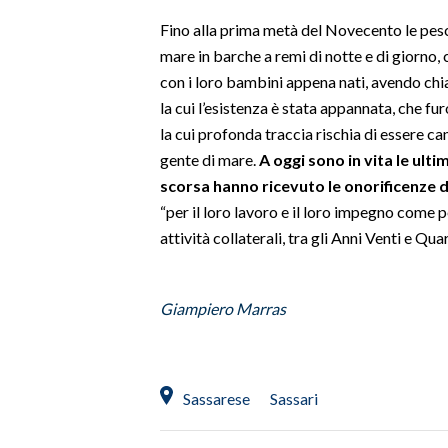
Fino alla prima metà del Novecento le pesc
SPETTACOLI
mare in barche a remi di notte e di giorno, co
con i loro bambini appena nati, avendo chiar
GOSSIP
la cui l’esistenza è stata appannata, che fu
la cui profonda traccia rischia di essere c
SALUTE
gente di mare.
A oggi sono in vita le ulti
scorsa hanno ricevuto le onorificenze de
SARDEGNA TURISMO
“per il loro lavoro e il loro impegno come pe
SARDI NEL MONDO
attività collaterali, tra gli Anni Venti e Qua
NOTIZIE
EVENTI
Giampiero Marras
#CARAUNIONE
3 MINUTI CON
Sassarese
Sassari
INSULARITÀ