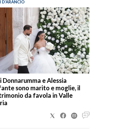
I D’ARANCIO
i Donnarumma e Alessia
fante sono marito e moglie, il
rimonio da favola in Valle
ria