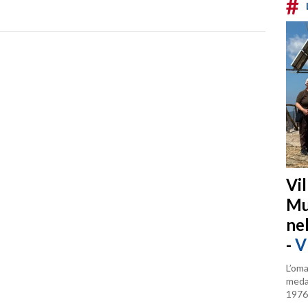
#
Vi
Mu
ne
-
V
L’oma
medag
1976