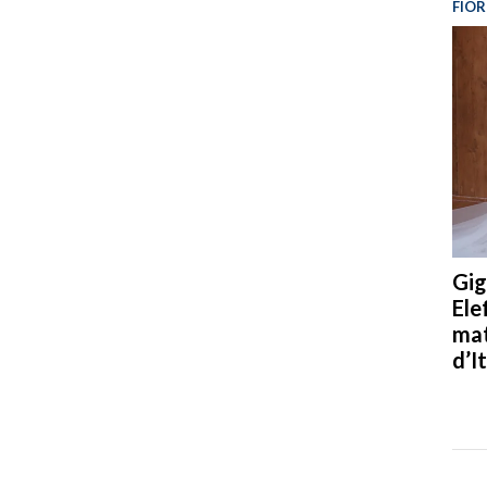
FIOR
Gig
Ele
mat
d’It