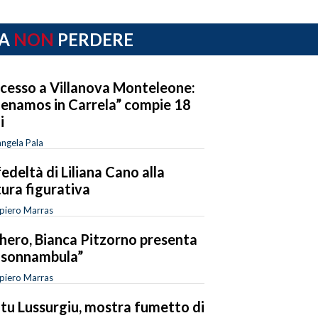
A
NON
PERDERE
cesso a Villanova Monteleone:
enamos in Carrela” compie 18
i
ngela Pala
fedeltà di Liliana Cano alla
tura figurativa
piero Marras
hero, Bianca Pitzorno presenta
 sonnambula”
piero Marras
tu Lussurgiu, mostra fumetto di