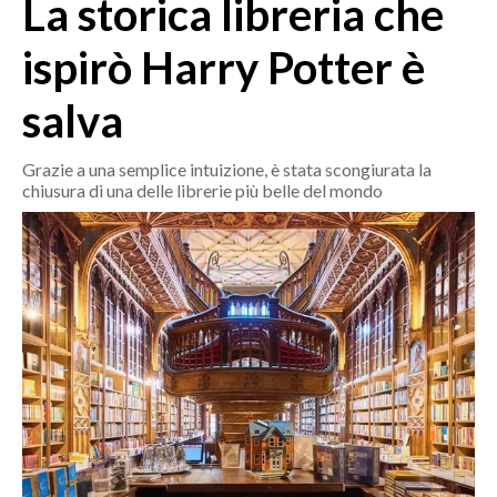
La storica libreria che
MEDIO CAMPIDANO
ORISTANO E PROVINCIA
ispirò Harry Potter è
SASSARI E PROVINCIA
salva
GALLURA
NUORO E PROVINCIA
Grazie a una semplice intuizione, è stata scongiurata la
OGLIASTRA
chiusura di una delle librerie più belle del mondo
AGENDA
CRONACA
ITALIA
MONDO
POLITICA
ECONOMIA
SERVIZI ALLE IMPRESE