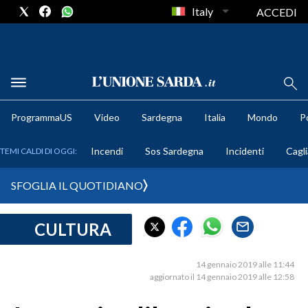
Italy
ACCEDI
METEO
ProgrammaUS
Video
Sardegna
Italia
Mondo
Po
COMUNI AL VOTO
Incendi
Sos Sardegna
Incidenti
Cagli
TEMI CALDI DI OGGI:
VIDEO
SFOGLIA IL QUOTIDIANO
FOTO
CULTURA
CRONACA SARDEGNA
CAGLIARI
14 gennaio 2019 alle 11:44
PROVINCIA DI CAGLIARI
aggiornato il 14 gennaio 2019 alle 12:58
SULCIS IGLESIENTE