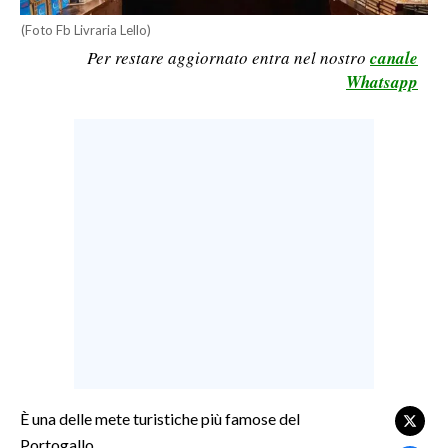
LAVORO
(Foto Fb Livraria Lello)
Per restare aggiornato entra nel nostro
canale
BANDI
Whatsapp
SPORT IN SARDEGNA
SPORT
RISULTATI E CLASSIFICHE
CALCIO
CALCIO REGIONALE
BASKET
VOLLEY
MOTORI
TENNIS
ALTRI SPORT
È una delle mete turistiche più famose del
Portogallo.
CULTURA