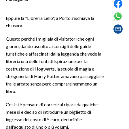
SPETTACOLI
Eppure la "Libreria Lello", a Porto, rischiava la
chiusura.
GOSSIP
Questo perché i migliaia di visitatori che ogni
SALUTE
giorno, dando ascolto ai consigli delle guide
turistiche e affascinati dalla leggenda che vede la
SARDEGNA TURISMO
libreria una delle fonti di ispirazione per la
SARDI NEL MONDO
costruzione di Hogwarts, la scuola di magia e
stregoneria di Harry Potter, amavano passeggiare
NOTIZIE
tra le arcate senza però comprare nemmeno un
EVENTI
libro.
#CARAUNIONE
Così si è pensato di correre ai ripari: da qualche
mese si è deciso di introdurre un biglietto di
3 MINUTI CON
ingresso del costo di 5 euro, deducibile
dall'acquisto di uno o più volumi.
INSULARITÀ