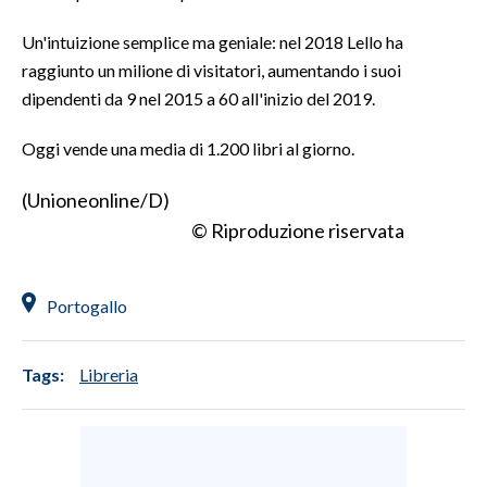
Un'intuizione semplice ma geniale: nel 2018 Lello ha
INFO AZIENDE
raggiunto un milione di visitatori, aumentando i suoi
ABBONATI
dipendenti da 9 nel 2015 a 60 all'inizio del 2019.
ANNUNCI
Oggi vende una media di 1.200 libri al giorno.
NECROLOGI
PUBBLICITÀ
(Unioneonline/D)
SPIAGGE
© Riproduzione riservata
STORE
Portogallo
Tags:
Libreria