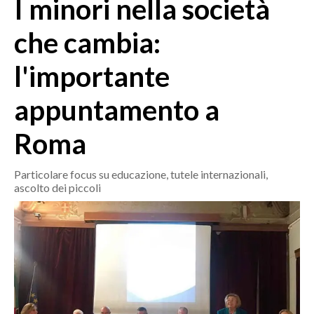
I minori nella società
MEDIO CAMPIDANO
ORISTANO E PROVINCIA
che cambia:
SASSARI E PROVINCIA
l'importante
GALLURA
NUORO E PROVINCIA
appuntamento a
OGLIASTRA
AGENDA
Roma
CRONACA
Particolare focus su educazione, tutele internazionali,
ascolto dei piccoli
ITALIA
MONDO
POLITICA
ECONOMIA
SERVIZI ALLE IMPRESE