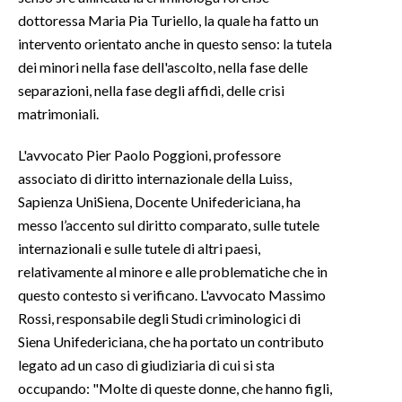
dottoressa Maria Pia Turiello, la quale ha fatto un
INFO AZIENDE
intervento orientato anche in questo senso: la tutela
dei minori nella fase dell'ascolto, nella fase delle
ABBONATI
separazioni, nella fase degli affidi, delle crisi
ANNUNCI
matrimoniali.
NECROLOGI
PUBBLICITÀ
L'avvocato Pier Paolo Poggioni, professore
SPIAGGE
associato di diritto internazionale della Luiss,
Sapienza UniSiena, Docente Unifedericiana, ha
STORE
messo l’accento sul diritto comparato, sulle tutele
internazionali e sulle tutele di altri paesi,
relativamente al minore e alle problematiche che in
questo contesto si verificano. L'avvocato Massimo
Rossi, responsabile degli Studi criminologici di
Siena Unifedericiana, che ha portato un contributo
legato ad un caso di giudiziaria di cui si sta
occupando: "Molte di queste donne, che hanno figli,