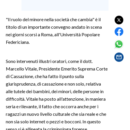
SPETTACOLI
"Il ruolo del minore nella società che cambia" è il
titolo di un importante convegno andato in scena
GOSSIP
nei giorni scorsi a Roma, all'Università Popolare
SALUTE
Federiciana.
SARDEGNA TURISMO
Sono intervenuti illustri oratori, come il dott.
Marcello Vitale, Presidente Emerito Suprema Corte
SARDI NEL MONDO
di Cassazione, che ha fatto il punto sulla
NOTIZIE
giurisprudenza, di cassazione e non solo, relativa
EVENTI
alle tutele dei bambini, dei minori, delle persone in
difficoltà. Vitale ha posto all'attenzione, in maniera
#CARAUNIONE
seria e rilevante, il fatto che occorra anche per i
ragazzi un nuovo livello culturale che sia reale e che
3 MINUTI CON
non sia solo internet o pezzi e bocconi. In questo
INSULARITÀ
senso si è allineata la criminologa forense