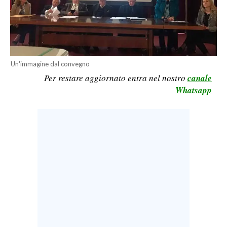
LAVORO
BANDI
SPORT IN SARDEGNA
Un'immagine dal convegno
Per restare aggiornato entra nel nostro
canale
SPORT
Whatsapp
RISULTATI E CLASSIFICHE
CALCIO
CALCIO REGIONALE
BASKET
VOLLEY
MOTORI
TENNIS
ALTRI SPORT
CULTURA