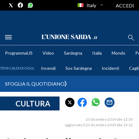
Italy
ACCEDI
METEO
ProgrammaUS
Video
Sardegna
Italia
Mondo
Po
COMUNI AL VOTO
Incendi
Sos Sardegna
Incidenti
Cagli
TEMI CALDI DI OGGI:
VIDEO
SFOGLIA IL QUOTIDIANO
FOTO
CULTURA
CRONACA SARDEGNA
CAGLIARI
23 dicembre 2019 alle 12:50
PROVINCIA DI CAGLIARI
aggiornato il 23 dicembre 2019 alle 13:12
SULCIS IGLESIENTE