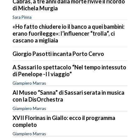
Cabras, a tre anni dalla morte rivive il ricordo
di Michela Murgia
Sara Pinna
«Ho fatto chiudere io il banco a quei bambini:
erano fuorilegge»: l’influencer “trolla”, ci
cascano a migliaia
Giorgio Pasotti incanta Porto Cervo
A Sassari lo spettacolo “Nel tempo intessuto
di Penelope -I l viaggio”
Giampiero Marras
Al Museo “Sanna” di Sassari serata in musica
con la DisOrchestra
Giampiero Marras
XVII Florinas in Giallo: ecco il programma
completo
Giampiero Marras