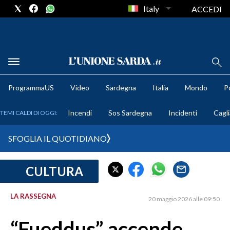
Italy
ACCEDI
METEO
ProgrammaUS
Video
Sardegna
Italia
Mondo
Po
COMUNI AL VOTO
Incendi
Sos Sardegna
Incidenti
Cagli
TEMI CALDI DI OGGI:
VIDEO
SFOGLIA IL QUOTIDIANO
FOTO
CULTURA
CRONACA SARDEGNA
CAGLIARI
LA RASSEGNA
20 maggio 2026 alle 09:50
PROVINCIA DI CAGLIARI
SULCIS IGLESIENTE
“Fueddus” accende