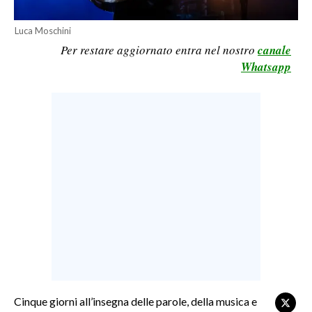
LAVORO
Luca Moschini
BANDI
Per restare aggiornato entra nel nostro
canale
Whatsapp
SPORT IN SARDEGNA
SPORT
RISULTATI E CLASSIFICHE
CALCIO
CALCIO REGIONALE
BASKET
VOLLEY
MOTORI
TENNIS
ALTRI SPORT
Cinque giorni all’insegna delle parole, della musica e
CULTURA