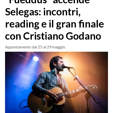
MEDIO CAMPIDANO
Selegas: incontri,
ORISTANO E PROVINCIA
SASSARI E PROVINCIA
reading e il gran finale
GALLURA
con Cristiano Godano
NUORO E PROVINCIA
OGLIASTRA
Appuntamento dal 25 al 29 maggio
AGENDA
CRONACA
ITALIA
MONDO
POLITICA
ECONOMIA
SERVIZI ALLE IMPRESE