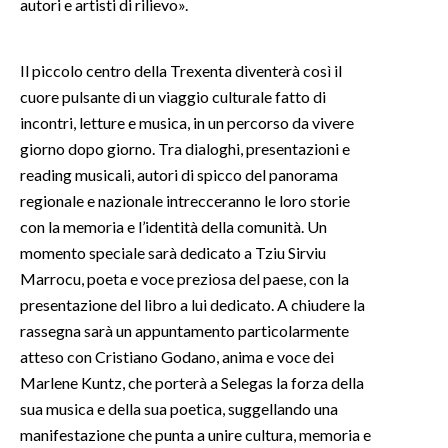
autori e artisti di rilievo».
INFO AZIENDE
Il piccolo centro della Trexenta diventerà così il
ABBONATI
cuore pulsante di un viaggio culturale fatto di
ANNUNCI
incontri, letture e musica, in un percorso da vivere
NECROLOGI
giorno dopo giorno. Tra dialoghi, presentazioni e
PUBBLICITÀ
reading musicali, autori di spicco del panorama
SPIAGGE
regionale e nazionale intrecceranno le loro storie
con la memoria e l’identità della comunità. Un
STORE
momento speciale sarà dedicato a Tziu Sirviu
Marrocu, poeta e voce preziosa del paese, con la
presentazione del libro a lui dedicato. A chiudere la
rassegna sarà un appuntamento particolarmente
atteso con Cristiano Godano, anima e voce dei
Marlene Kuntz, che porterà a Selegas la forza della
sua musica e della sua poetica, suggellando una
manifestazione che punta a unire cultura, memoria e