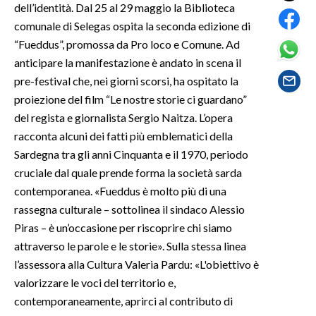
dell’identità. Dal 25 al 29 maggio la Biblioteca
comunale di Selegas ospita la seconda edizione di
SPETTACOLI
“Fueddus”, promossa da Pro loco e Comune. Ad
anticipare la manifestazione è andato in scena il
GOSSIP
pre-festival che, nei giorni scorsi, ha ospitato la
proiezione del film “Le nostre storie ci guardano”
SALUTE
del regista e giornalista Sergio Naitza. L’opera
SARDEGNA TURISMO
racconta alcuni dei fatti più emblematici della
Sardegna tra gli anni Cinquanta e il 1970, periodo
SARDI NEL MONDO
cruciale dal quale prende forma la società sarda
NOTIZIE
contemporanea. «Fueddus è molto più di una
rassegna culturale – sottolinea il sindaco Alessio
EVENTI
Piras – è un’occasione per riscoprire chi siamo
#CARAUNIONE
attraverso le parole e le storie». Sulla stessa linea
l’assessora alla Cultura Valeria Pardu: «L'obiettivo è
3 MINUTI CON
valorizzare le voci del territorio e,
contemporaneamente, aprirci al contributo di
INSULARITÀ