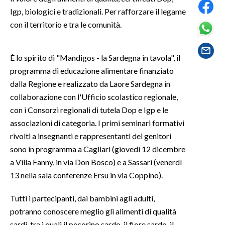
Igp, biologici e tradizionali. Per rafforzare il legame
SPETTACOLI
con il territorio e tra le comunità.
GOSSIP
È lo spirito di "Mandigos - la Sardegna in tavola", il
programma di educazione alimentare finanziato
SALUTE
dalla Regione e realizzato da Laore Sardegna in
SARDEGNA TURISMO
collaborazione con l'Ufficio scolastico regionale,
con i Consorzi regionali di tutela Dop e Igp e le
SARDI NEL MONDO
associazioni di categoria. I primi seminari formativi
NOTIZIE
rivolti a insegnanti e rappresentanti dei genitori
sono in programma a Cagliari (giovedì 12 dicembre
EVENTI
a Villa Fanny, in via Don Bosco) e a Sassari (venerdì
#CARAUNIONE
13 nella sala conferenze Ersu in via Coppino).
Tutti i partecipanti, dai bambini agli adulti,
3 MINUTI CON
potranno conoscere meglio gli alimenti di qualità
INSULARITÀ
sardi, tra i quali il pecorino sardo, il fiore sardo, il