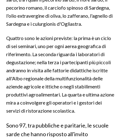
pecorino romano, il carciofo spinoso di Sardegna,
INFO AZIENDE
l'olio extravergine di oliva, lo zafferano, l'agnello di
ABBONATI
Sardegna e i culurgionis d'Ogliastra.
ANNUNCI
Quattro sono le azioni previste: la prima è un ciclo
NECROLOGI
di sei seminari, uno per ogni aerea geografica di
PUBBLICITÀ
riferimento. La seconda riguarda i laboratori di
SPIAGGE
degustazione; nella terza i partecipanti più piccoli
andranno in visita alle fattorie didattiche iscritte
STORE
all'Albo regionale della multifunzionalità delle
aziende agricole e ittiche o negli stabilimenti
produttivi agroalimentari. La quarta e ultima azione
mira a coinvolgere gli operatori e i gestori dei
servizi di ristorazione scolastica.
Sono 97, tra pubbliche e paritarie, le scuole
sarde che hanno risposto all'invito