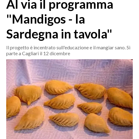
Al via il programma
MEDIO CAMPIDANO
ORISTANO E PROVINCIA
"Mandigos - la
SASSARI E PROVINCIA
Sardegna in tavola"
GALLURA
NUORO E PROVINCIA
Il progetto è incentrato sull'educazione e il mangiar sano. Si
OGLIASTRA
parte a Cagliari il 12 dicembre
AGENDA
CRONACA
ITALIA
MONDO
POLITICA
ECONOMIA
SERVIZI ALLE IMPRESE