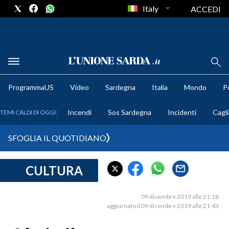
Italy
ACCEDI
METEO
ProgrammaUS
Video
Sardegna
Italia
Mondo
Po
COMUNI AL VOTO
Incendi
Sos Sardegna
Incidenti
Cagli
TEMI CALDI DI OGGI:
VIDEO
SFOGLIA IL QUOTIDIANO
FOTO
CULTURA
CRONACA SARDEGNA
CAGLIARI
09 dicembre 2019 alle 21:18
PROVINCIA DI CAGLIARI
aggiornato il 09 dicembre 2019 alle 21:43
SULCIS IGLESIENTE