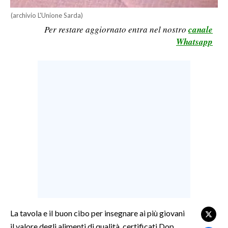
LAVORO
(archivio L'Unione Sarda)
Per restare aggiornato entra nel nostro
canale
BANDI
Whatsapp
SPORT IN SARDEGNA
SPORT
RISULTATI E CLASSIFICHE
CALCIO
CALCIO REGIONALE
BASKET
VOLLEY
MOTORI
TENNIS
ALTRI SPORT
La tavola e il buon cibo per insegnare ai più giovani
il valore degli alimenti di qualità, certificati Dop,
CULTURA