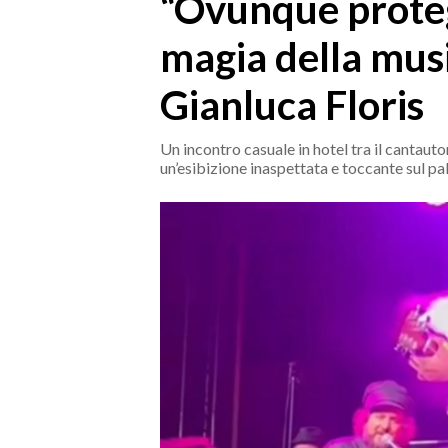
“Ovunque protegg
MEDIO CAMPIDANO
ORISTANO E PROVINCIA
magia della mus
SASSARI E PROVINCIA
Gianluca Floris
GALLURA
NUORO E PROVINCIA
Un incontro casuale in hotel tra il cantauto
OGLIASTRA
un’esibizione inaspettata e toccante sul p
AGENDA
CRONACA
ITALIA
MONDO
POLITICA
ECONOMIA
SERVIZI ALLE IMPRESE