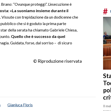
. Brano: “Ovunque proteggi”. L’esecuzione è
#
osta: «La suoniamo insieme durante il
 Vissute con trepidazione da un dodicenne che
l pubblico che si è goduto la prima parte
e star della serata ha chiamato Gabriele Chiesa,
ppunto.
Quello che è successo da quel
gia. Guidata, forse, dal sorriso – di sicuro
© Riproduzione riservata
Sta
To
po
cri
a
Gianluca Floris
Il me
popul