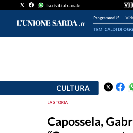
Iscriviti al canale
ProgrammaUS
Vid
TEMI CALDI DI OGG
METEO
COMUNI AL VOTO
VIDEO
FOTO
CULTURA
CRONACA SARDEGNA
LA STORIA
CAGLIARI
Capossela, Gabri
PROVINCIA DI CAGLIARI
SULCIS IGLESIENTE