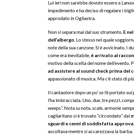
Lui ieri non sarebbe dovuto essere a Lanus
impedimento e ha deciso di regalare i biglie
SPETTACOLI
approdato in Ogliastra.
GOSSIP
Non si separa mai dal suo strumento.
E ne
dell’albergo
. Lo stesso nel quale soggiorn
SALUTE
note della sua canzone. Si è avvicinato. I du
come era inevitabile,
è arrivato al racco
SARDEGNA TURISMO
motivo della scelta del nome dell’evento. Po
SARDI NEL MONDO
ad assistere al sound check prima del 
appassionato di musica. Ma c’è stato di pi
NOTIZIE
EVENTI
Il cantautore dopo un po’ se l’è portato sul
l’ha imbracciata. Uno, due, tre pezzi, com
#CARAUNIONE
weeps”. Nota su nota, scale, armonie sempr
cagliaritano si è trovato “circondato” dai
m
3 MINUTI CON
sguardi e cenni di soddisfatta approva
ascoltava mentre si accarezzava la barba. 
INSULARITÀ