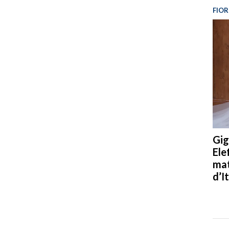
FIOR
Gig
Ele
mat
d’It