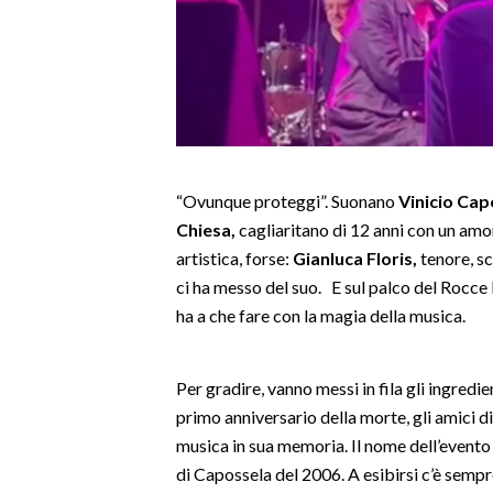
LAVORO
BANDI
SPORT IN SARDEGNA
SPORT
“Ovunque proteggi”. Suonano
Vinicio Cap
RISULTATI E CLASSIFICHE
Chiesa,
cagliaritano di 12 anni con un amo
CALCIO
artistica, forse:
Gianluca Floris,
tenore, sc
CALCIO REGIONALE
ci ha messo del suo. E sul palco del Rocce
BASKET
ha a che fare con la magia della musica.
VOLLEY
MOTORI
Per gradire, vanno messi in fila gli ingredie
TENNIS
primo anniversario della morte, gli amici d
ALTRI SPORT
musica in sua memoria. Il nome dell’evento
di Capossela del 2006. A esibirsi c’è sempr
CULTURA