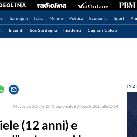
eo
Sardegna
Italia
Mondo
Politica
Economia
Sport
An
I:
Incendi
Sos Sardegna
Incidenti
Cagliari Calcio
INIZ
04 agosto 2025 alle 15:43
aggiornato il 04 agosto 2025 alle 15:54
ele (12 anni) e