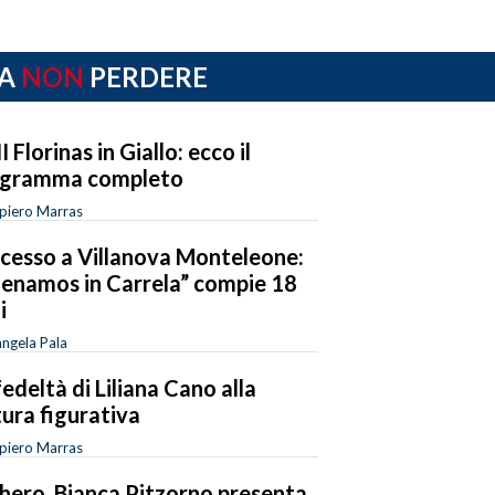
A
NON
PERDERE
I Florinas in Giallo: ecco il
ogramma completo
piero Marras
cesso a Villanova Monteleone:
enamos in Carrela” compie 18
i
ngela Pala
fedeltà di Liliana Cano alla
tura figurativa
piero Marras
hero, Bianca Pitzorno presenta