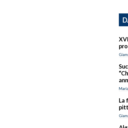
D
XVI
pr
Giam
Suc
“Ch
ann
Maria
La 
pit
Giam
Alg