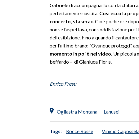
Gabriele di accompagnarlo con la chitarra
INFO AZIENDE
perfettamente riuscita.
Così ecco la prop
concerto, stasera».
Cioè poche ore dopo.
ABBONATI
non se l’aspettava, con soddisfazione per i
ANNUNCI
dell’esibizione. Fino a quando il cantautor
NECROLOGI
per l’ultimo brano: “Ovunque proteggi”, a
PUBBLICITÀ
momento in poi è nel video.
Un piccola ma
SPIAGGE
beffardo – di Gianluca Floris.
STORE
Enrico Fresu
Ogliastra Montana
Lanusei
Tags:
Rocce Rosse
Vinicio Capossel