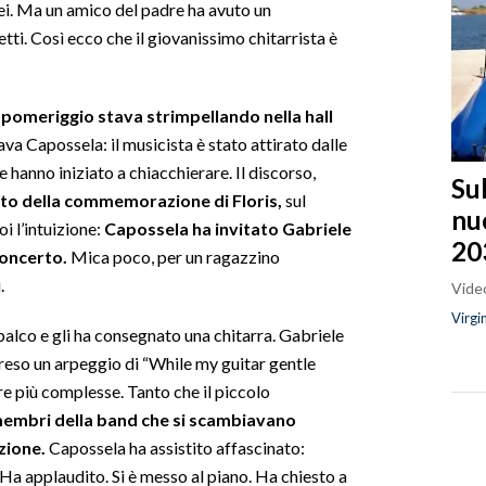
ei. Ma un amico del padre ha avuto un
tti. Così ecco che il giovanissimo chitarrista è
l pomeriggio stava strimpellando nella hall
ava Capossela: il musicista è stato attirato dalle
e hanno iniziato a chiacchierare. Il discorso,
Sul
nto della commemorazione di Floris,
sul
nu
i l’intuizione:
Capossela ha invitato Gabriele
20
concerto.
Mica poco, per un ragazzino
ù.
Video
Virgi
 palco e gli ha consegnato una chitarra. Gabriele
preso un arpeggio di “While my guitar gentle
e più complesse. Tanto che il piccolo
embri della band che si scambiavano
zione.
Capossela ha assistito affascinato:
Ha applaudito. Si è messo al piano. Ha chiesto a