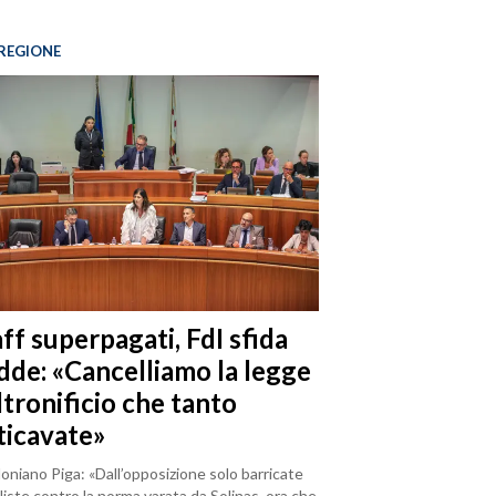
REGIONE
ff superpagati, FdI sfida
dde: «Cancelliamo la legge
ltronificio che tanto
ticavate»
loniano Piga: «Dall’opposizione solo barricate
iste contro la norma varata da Solinas, ora che