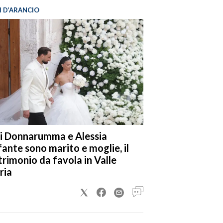
I D’ARANCIO
i Donnarumma e Alessia
fante sono marito e moglie, il
rimonio da favola in Valle
ria