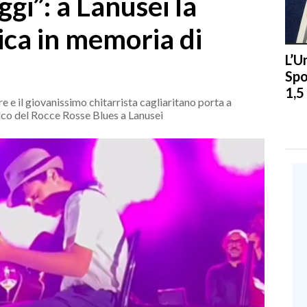
i”: a Lanusei la
ica in memoria di
L’U
Spo
1,5
re e il giovanissimo chitarrista cagliaritano porta a
alco del Rocce Rosse Blues a Lanusei