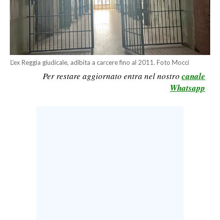
LAVORO
BANDI
SPORT IN SARDEGNA
L'ex Reggia giudicale, adibita a carcere fino al 2011. Foto Mocci
Per restare aggiornato entra nel nostro
canale
SPORT
Whatsapp
RISULTATI E CLASSIFICHE
CALCIO
CALCIO REGIONALE
BASKET
VOLLEY
MOTORI
TENNIS
ALTRI SPORT
CULTURA