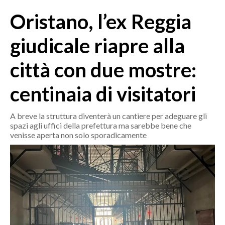
MEDIO CAMPIDANO
Oristano, l’ex Reggia
ORISTANO E PROVINCIA
SASSARI E PROVINCIA
giudicale riapre alla
GALLURA
città con due mostre:
NUORO E PROVINCIA
OGLIASTRA
centinaia di visitatori
AGENDA
A breve la struttura diventerà un cantiere per adeguare gli
CRONACA
spazi agli uffici della prefettura ma sarebbe bene che
venisse aperta non solo sporadicamente
ITALIA
MONDO
POLITICA
ECONOMIA
SERVIZI ALLE IMPRESE