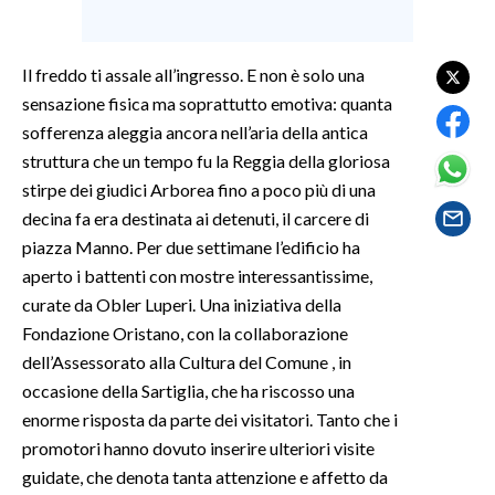
SPETTACOLI
Il freddo ti assale all’ingresso. E non è solo una
GOSSIP
sensazione fisica ma soprattutto emotiva: quanta
sofferenza aleggia ancora nell’aria della antica
SALUTE
struttura che un tempo fu la Reggia della gloriosa
stirpe dei giudici Arborea fino a poco più di una
SARDEGNA TURISMO
decina fa era destinata ai detenuti, il carcere di
piazza Manno. Per due settimane l’edificio ha
SARDI NEL MONDO
aperto i battenti con mostre interessantissime,
NOTIZIE
curate da Obler Luperi. Una iniziativa della
EVENTI
Fondazione Oristano, con la collaborazione
dell’Assessorato alla Cultura del Comune , in
#CARAUNIONE
occasione della Sartiglia, che ha riscosso una
enorme risposta da parte dei visitatori. Tanto che i
3 MINUTI CON
promotori hanno dovuto inserire ulteriori visite
guidate, che denota tanta attenzione e affetto da
INSULARITÀ