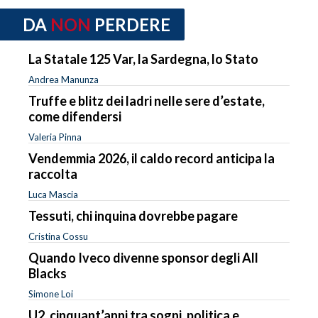
DA
NON
PERDERE
La Statale 125 Var, la Sardegna, lo Stato
Andrea Manunza
Truffe e blitz dei ladri nelle sere d’estate,
come difendersi
Valeria Pinna
Vendemmia 2026, il caldo record anticipa la
raccolta
Luca Mascia
Tessuti, chi inquina dovrebbe pagare
Cristina Cossu
Quando Iveco divenne sponsor degli All
Blacks
Simone Loi
U2, cinquant’anni tra sogni, politica e