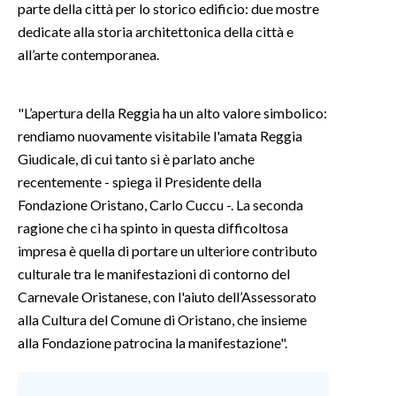
parte della città per lo storico edificio: due mostre
dedicate alla storia architettonica della città e
INFO AZIENDE
all’arte contemporanea.
ABBONATI
ANNUNCI
"L’apertura della Reggia ha un alto valore simbolico:
NECROLOGI
rendiamo nuovamente visitabile l'amata Reggia
PUBBLICITÀ
Giudicale, di cui tanto si è parlato anche
SPIAGGE
recentemente - spiega il Presidente della
STORE
Fondazione Oristano, Carlo Cuccu -. La seconda
ragione che ci ha spinto in questa difficoltosa
impresa è quella di portare un ulteriore contributo
culturale tra le manifestazioni di contorno del
Carnevale Oristanese, con l'aiuto dell’Assessorato
alla Cultura del Comune di Oristano, che insieme
alla Fondazione patrocina la manifestazione".