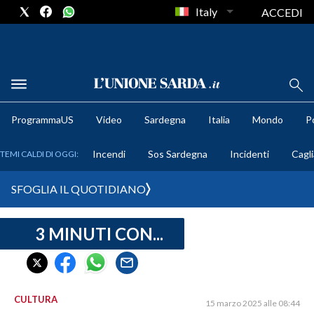
Italy
ACCEDI
METEO
ProgrammaUS
Video
Sardegna
Italia
Mondo
Po
COMUNI AL VOTO
Incendi
Sos Sardegna
Incidenti
Cagli
TEMI CALDI DI OGGI:
VIDEO
SFOGLIA IL QUOTIDIANO
FOTO
3 MINUTI CON...
CRONACA SARDEGNA
CAGLIARI
PROVINCIA DI CAGLIARI
SULCIS IGLESIENTE
CULTURA
15 marzo 2025 alle 08:44