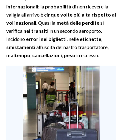
internazionali
: la
probabilità
di non ricevere la
valigia all’arrivo è
cinque volte più alta rispetto ai
voli nazionali
. Quasi
la metà delle perdite
si
verifica
nei transiti
in un secondo aeroporto.
Incidono
errori nei biglietti,
nelle
etichette
,
smistamenti
all’uscita del nastro trasportatore,
maltempo
,
cancellazioni
,
peso
in eccesso.