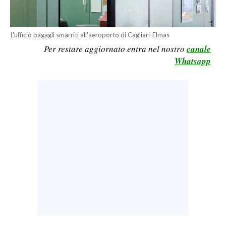
LAVORO
BANDI
L'ufficio bagagli smarriti all'aeroporto di Cagliari-Elmas
Per restare aggiornato entra nel nostro
canale
SPORT IN SARDEGNA
Whatsapp
SPORT
RISULTATI E CLASSIFICHE
CALCIO
CALCIO REGIONALE
BASKET
VOLLEY
MOTORI
TENNIS
ALTRI SPORT
CULTURA