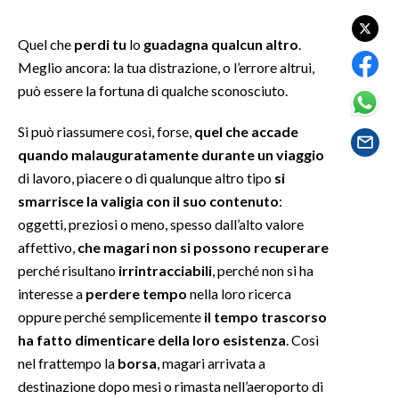
SPETTACOLI
Quel che
perdi tu
lo
guadagna qualcun altro
.
Meglio ancora: la tua distrazione, o l’errore altrui,
GOSSIP
può essere la fortuna di qualche sconosciuto.
SALUTE
Si può riassumere così, forse,
quel che accade
quando malauguratamente durante un viaggio
SARDEGNA TURISMO
di lavoro, piacere o di qualunque altro tipo
si
smarrisce la valigia con il suo contenuto
:
SARDI NEL MONDO
oggetti, preziosi o meno, spesso dall’alto valore
NOTIZIE
affettivo,
che magari non si possono recuperare
EVENTI
perché risultano
irrintracciabili
, perché non si ha
interesse a
perdere tempo
nella loro ricerca
#CARAUNIONE
oppure perché semplicemente
il tempo trascorso
ha fatto dimenticare della loro esistenza
. Così
3 MINUTI CON
nel frattempo la
borsa
, magari arrivata a
destinazione dopo mesi o rimasta nell’aeroporto di
INSULARITÀ