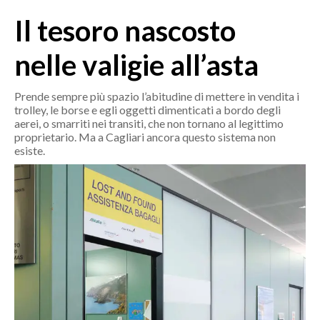
MEDIO CAMPIDANO
Il tesoro nascosto
ORISTANO E PROVINCIA
SASSARI E PROVINCIA
nelle valigie all’asta
GALLURA
NUORO E PROVINCIA
Prende sempre più spazio l’abitudine di mettere in vendita i
trolley, le borse e egli oggetti dimenticati a bordo degli
OGLIASTRA
aerei, o smarriti nei transiti, che non tornano al legittimo
AGENDA
proprietario. Ma a Cagliari ancora questo sistema non
esiste.
CRONACA
ITALIA
MONDO
POLITICA
ECONOMIA
SERVIZI ALLE IMPRESE