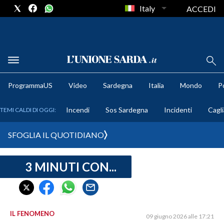
Italy
ACCEDI
METEO
ProgrammaUS
Video
Sardegna
Italia
Mondo
Po
COMUNI AL VOTO
Incendi
Sos Sardegna
Incidenti
Cagli
TEMI CALDI DI OGGI:
VIDEO
SFOGLIA IL QUOTIDIANO
FOTO
3 MINUTI CON...
CRONACA SARDEGNA
CAGLIARI
PROVINCIA DI CAGLIARI
SULCIS IGLESIENTE
IL FENOMENO
09 giugno 2026 alle 17:21