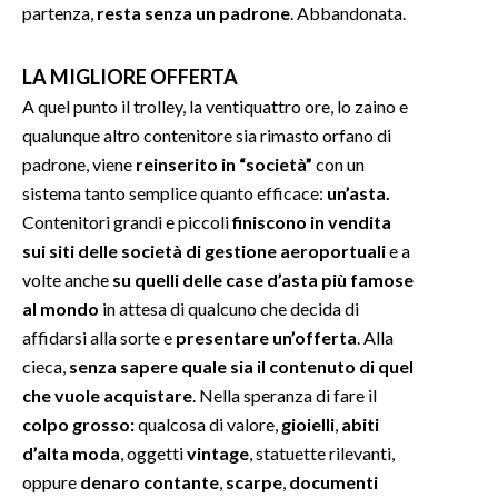
partenza,
resta senza un padrone
. Abbandonata.
INFO AZIENDE
LA MIGLIORE OFFERTA
ABBONATI
A quel punto il trolley, la ventiquattro ore, lo zaino e
ANNUNCI
qualunque altro contenitore sia rimasto orfano di
NECROLOGI
padrone, viene
reinserito in “società”
con un
PUBBLICITÀ
sistema tanto semplice quanto efficace:
un’asta.
SPIAGGE
Contenitori grandi e piccoli
finiscono in vendita
sui siti delle società di gestione aeroportuali
e a
STORE
volte anche
su quelli delle case d’asta più famose
al mondo
in attesa di qualcuno che decida di
affidarsi alla sorte e
presentare un’offerta
. Alla
cieca,
senza sapere quale sia il contenuto di quel
che vuole acquistare
. Nella speranza di fare il
colpo grosso:
qualcosa di valore,
gioielli
,
abiti
d’alta moda
, oggetti
vintage
, statuette rilevanti,
oppure
denaro contante
,
scarpe
,
documenti