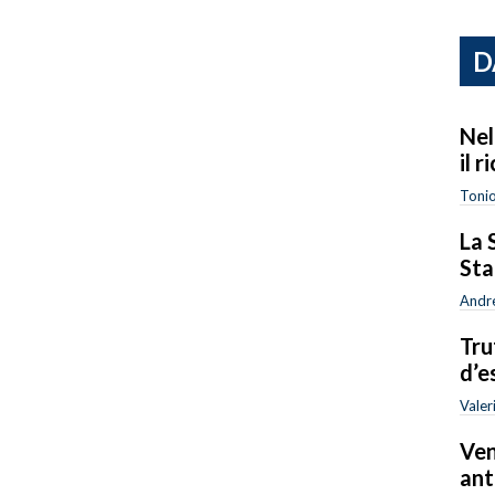
D
Nel
il 
Tonio
La 
Sta
Andr
Tru
d’e
Valer
Ven
ant