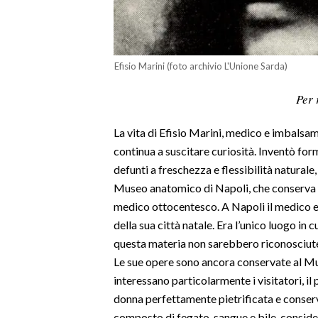
LAVORO
BANDI
Efisio Marini (foto archivio L'Unione Sarda)
SPORT IN SARDEGNA
Per 
SPORT
La vita di Efisio Marini, medico e imbalsa
RISULTATI E CLASSIFICHE
continua a suscitare curiosità. Inventò for
CALCIO
defunti a freschezza e flessibilità natural
CALCIO REGIONALE
Museo anatomico di Napoli, che conserva 
BASKET
medico ottocentesco. A Napoli il medico era
VOLLEY
della sua città natale. Era l’unico luogo in c
MOTORI
questa materia non sarebbero riconosciute 
TENNIS
Le sue opere sono ancora conservate al M
interessano particolarmente i visitatori, 
ALTRI SPORT
donna perfettamente pietrificata e conserva
CULTURA
composto di fegato, sangue e bile, conside