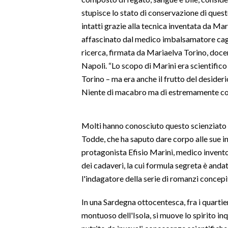
stupisce lo stato di conservazione di quest
SPETTACOLI
intatti grazie alla tecnica inventata da Mar
affascinato dal medico imbalsamatore cag
GOSSIP
ricerca, firmata da Mariaelva Torino, docen
Napoli. “Lo scopo di Marini era scientifico 
SALUTE
Torino – ma era anche il frutto del desider
Niente di macabro ma di estremamente c
SARDEGNA TURISMO
SARDI NEL MONDO
Molti hanno conosciuto questo scienziato ar
NOTIZIE
Todde, che ha saputo dare corpo alle sue i
protagonista Efisio Marini, medico inventor
EVENTI
dei cadaveri, la cui formula segreta è anda
#CARAUNIONE
l'indagatore della serie di romanzi concepi
3 MINUTI CON
In una Sardegna ottocentesca, fra i quartier
montuoso dell'Isola, si muove lo spirito in
INSULARITÀ