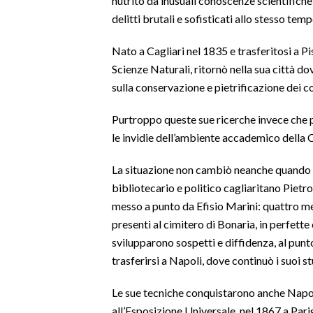
nutrito da inusuali conoscenze scientifich
delitti brutali e sofisticati allo stesso temp
INFO AZIENDE
Nato a Cagliari nel 1835 e trasferitosi a Pi
ABBONATI
Scienze Naturali, ritornò nella sua città 
ANNUNCI
sulla conservazione e pietrificazione dei c
NECROLOGI
PUBBLICITÀ
Purtroppo queste sue ricerche invece che po
le invidie dell’ambiente accademico della C
SPIAGGE
STORE
La situazione non cambiò neanche quando M
bibliotecario e politico cagliaritano Piet
messo a punto da Efisio Marini: quattro me
presenti al cimitero di Bonaria, in perfette 
svilupparono sospetti e diffidenza, al punt
trasferirsi a Napoli, dove continuò i suoi 
Le sue tecniche conquistarono anche Napol
all’Esposizione Universale, nel 1867 a Pari