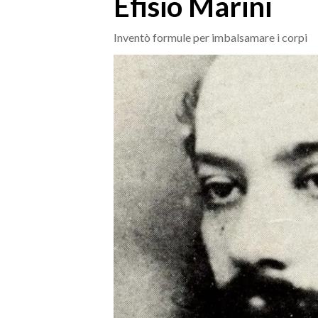
Efisio Marini
MEDIO CAMPIDANO
ORISTANO E PROVINCIA
Inventò formule per imbalsamare i corpi
SASSARI E PROVINCIA
GALLURA
NUORO E PROVINCIA
OGLIASTRA
AGENDA
CRONACA
ITALIA
MONDO
POLITICA
ECONOMIA
SERVIZI ALLE IMPRESE