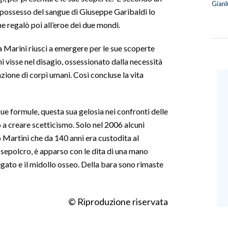
Gianl
n possesso del sangue di Giuseppe Garibaldi lo
he regalò poi all’eroe dei due mondi.
a Marini riuscì a emergere per le sue scoperte
i visse nel disagio, ossessionato dalla necessità
azione di corpi umani. Così concluse la vita
sue formule, questa sua gelosia nei confronti delle
a creare scetticismo. Solo nel 2006 alcuni
 Martini che da 140 anni era custodita al
l sepolcro, è apparso con le dita di una mano
fegato e il midollo osseo. Della bara sono rimaste
© Riproduzione riservata