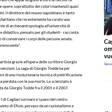
e opere, soprattutto dei colori mantenuti quasi
ini. Il direttore del museo napoletano è tanto
liaritano che recentemente ha curato una
te di archeoantropologia all’università di
e didattico, pensato per gli studenti - racconta
io di conservare i corpi delle persone amate.
Cag
ommovente”.
om
vuo
tista grazie all’opera dello scrittore Giorgio
Vero
nvenzioni. La saga di Giorgio Todde ha per
e di una rivoluzionaria tecnica di pietrificazione
ta perduta con la sua morte. Lo scienziato è
ta da Giorgio Todde fra il 2001 e il 2007.
i di Cagliari sul mare e i paesi del centro
quieto di Efisio, pervaso da un razionalismo e