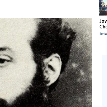
Jov
Che
Ileni