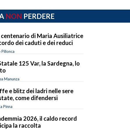
A
NON
PERDERE
 centenario di Maria Ausiliatrice
ricordo dei caduti e dei reduci
 Pillonca
Statale 125 Var, la Sardegna, lo
to
ea Manunza
ffe e blitz dei ladri nelle sere
state, come difendersi
ia Pinna
demmia 2026, il caldo record
icipa la raccolta