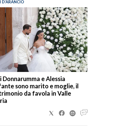
I D’ARANCIO
i Donnarumma e Alessia
fante sono marito e moglie, il
rimonio da favola in Valle
ria