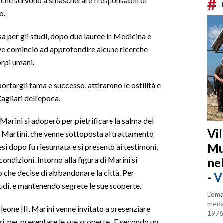
#
e che servono a smascherare i responsabili di
o.
sa per gli studi, dopo due lauree in Medicina e
dove cominciò ad approfondire alcune ricerche
orpi umani.
rtargli fama e successo, attirarono le ostilità e
agliari dell’epoca.
arini si adoperò per pietrificare la salma del
Vi
ro Martini, che venne sottoposta al trattamento
Mu
si dopo fu riesumata e si presentò ai testimoni,
condizioni. Intorno alla figura di Marini si
ne
o che decise di abbandonare la città. Per
-
V
studi, e mantenendo segrete le sue scoperte.
L’oma
medag
eone III, Marini venne invitato a presenziare
1976
gi, per presentare le sue scoperte. E secondo un