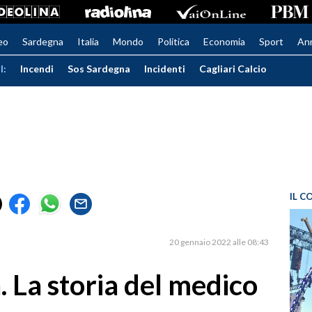
eo
Sardegna
Italia
Mondo
Politica
Economia
Sport
An
I:
Incendi
Sos Sardegna
Incidenti
Cagliari Calcio
IL C
20 gennaio 2022 alle 08:43
. La storia del medico