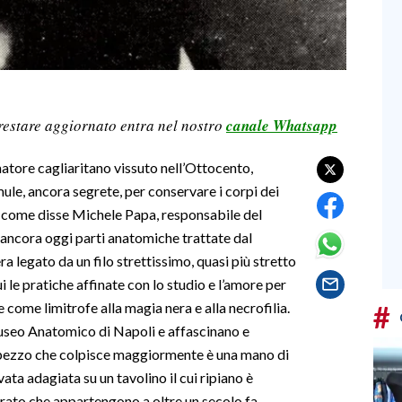
restare aggiornato entra nel nostro
canale Whatsapp
matore cagliaritano vissuto nell’Ottocento,
mule, ancora segrete, per conservare i corpi dei
e, come disse Michele Papa, responsabile del
ancora oggi parti anatomiche trattate dal
 legato da un filo strettissimo, quasi più stretto
ui le pratiche affinate con lo studio e l’amore per
#
come limitrofe alla magia nera e alla necrofilia.
useo Anatomico di Napoli e affascinano e
il pezzo che colpisce maggiormente è una mano di
ta adagiata su un tavolino il cui ripiano è
rato che appartengono a oltre un secolo fa