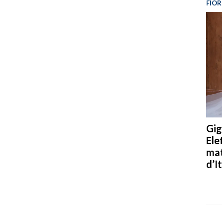
FIOR
Gig
Ele
mat
d’It