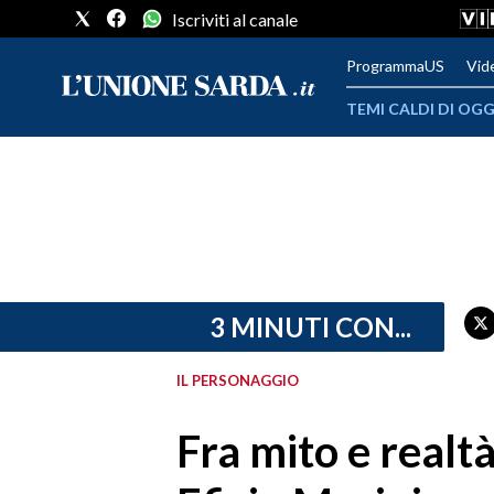
Iscriviti al canale
ProgrammaUS
Vid
TEMI CALDI DI OGG
METEO
COMUNI AL VOTO
VIDEO
FOTO
3 MINUTI CON...
CRONACA SARDEGNA
IL PERSONAGGIO
CAGLIARI
Fra mito e realtà
PROVINCIA DI CAGLIARI
SULCIS IGLESIENTE