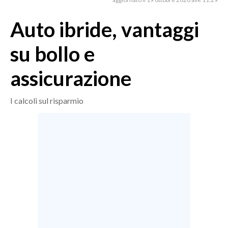
MEDIO CAMPIDANO
ORISTANO E PROVINCIA
Auto ibride, vantaggi
SASSARI E PROVINCIA
su bollo e
GALLURA
NUORO E PROVINCIA
assicurazione
OGLIASTRA
AGENDA
I calcoli sul risparmio
CRONACA
ITALIA
MONDO
POLITICA
ECONOMIA
SERVIZI ALLE IMPRESE