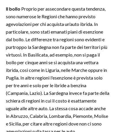
Il bollo
Proprio per assecondare questa tendenza,
SPETTACOLI
sono numerose le Regioni che hanno previsto
agevolazioni per chi acquista un'auto ibrida. In
GOSSIP
particolare, sono stati emanati piani di esenzione
dal bollo. Le differenze tra regioni sono evidenti e
SALUTE
purtroppo la Sardegna non fa parte dei territori più
virtuosi. In Basilicata, ad esempio, non si paga il
SARDEGNA TURISMO
bollo per cinque anni se si acquista una vettura
SARDI NEL MONDO
ibrida, così come in Liguria, nelle Marche oppure in
Puglia. In altre regioni l'esenzione è prevista solo
NOTIZIE
per tre anni e solo per le ibride a benzina
EVENTI
(Campania, Lazio). La Sardegna invece fa parte della
schiera di regioni in cui il costo è esattamente
#CARAUNIONE
uguale alle altre auto. La stessa cosa accade anche
in Abruzzo, Calabria, Lombardia, Piemonte, Molise
3 MINUTI CON
e Sicilia, per citare altre regioni dove non ci sono
INSULARITÀ
agevolazioni sulla tassa per le auto.