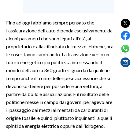
LAVORO
BANDI
Fino ad oggi abbiamo sempre pensato che
l'assicurazione dell'auto dipenda esclusivamente da
SPORT IN SARDEGNA
alcuni parametri che sono legati all'età, al
proprietario e alla cilindrata del mezzo. Ebbene, ora
SPORT
le cose stanno cambiando. La transizione verso un
RISULTATI E CLASSIFICHE
futuro energetico più pulito sta interessando il
CALCIO
mondo dell'auto a 360 gradi e riguarda da qualche
CALCIO REGIONALE
tempo anche il fronte delle spese accessorie che si
BASKET
devono sostenere per possedere una vettura, a
VOLLEY
partire da bollo e assicurazione. È il risultato delle
politiche messe in campo dai governi per agevolare
MOTORI
il passaggio dai mezzi alimentati da carburanti di
TENNIS
origine fossile, e quindi piuttosto inquinanti, a quelli
ALTRI SPORT
spinti da energia elettrica oppure dall'idrogeno.
CULTURA