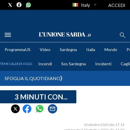
Italy
ACCEDI
METEO
ProgrammaUS
Video
Sardegna
Italia
Mondo
Po
COMUNI AL VOTO
Incendi
Sos Sardegna
Incidenti
Cagli
TEMI CALDI DI OGGI:
VIDEO
SFOGLIA IL QUOTIDIANO
FOTO
3 MINUTI CON...
CRONACA SARDEGNA
CAGLIARI
PROVINCIA DI CAGLIARI
SULCIS IGLESIENTE
10 ottobre 2020 alle 17:14
aggiornato il 19 ottobre 2020 alle 11:29