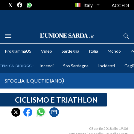
Italy
ACCEDI
METEO
ProgrammaUS
Video
Sardegna
Italia
Mondo
Po
COMUNI AL VOTO
Incendi
Sos Sardegna
Incidenti
Cagli
TEMI CALDI DI OGGI:
VIDEO
SFOGLIA IL QUOTIDIANO
FOTO
CICLISMO E TRIATHLON
CRONACA SARDEGNA
CAGLIARI
PROVINCIA DI CAGLIARI
SULCIS IGLESIENTE
08 aprile 2018 alle 19:06
aggiornato il 08 aprile 2018 alle 19:25