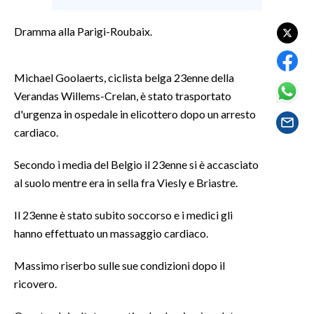
LAVORO
Dramma alla Parigi-Roubaix.
BANDI
SPORT IN SARDEGNA
Michael Goolaerts, ciclista belga 23enne della
Verandas Willems-Crelan, è stato trasportato
SPORT
d'urgenza in ospedale in elicottero dopo un arresto
RISULTATI E CLASSIFICHE
cardiaco.
CALCIO
Secondo i media del Belgio il 23enne si è accasciato
CALCIO REGIONALE
al suolo mentre era in sella fra Viesly e Briastre.
BASKET
VOLLEY
Il 23enne è stato subito soccorso e i medici gli
hanno effettuato un massaggio cardiaco.
MOTORI
TENNIS
Massimo riserbo sulle sue condizioni dopo il
ALTRI SPORT
ricovero.
CULTURA