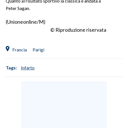
Quanto al risultato sportivo la classica è andata a
Peter Sagan.
SPETTACOLI
(Unioneonline/M)
GOSSIP
© Riproduzione riservata
SALUTE
Francia
Parigi
SARDEGNA TURISMO
SARDI NEL MONDO
Tags:
Infarto
NOTIZIE
EVENTI
#CARAUNIONE
3 MINUTI CON
INSULARITÀ