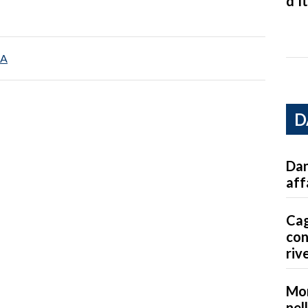
d’It
 A
D
Dan
aff
Cag
con
riv
Mon
nel