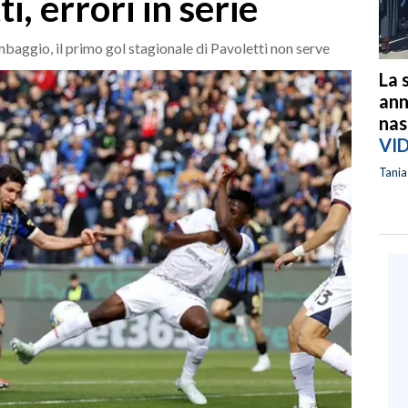
, errori in serie
mbaggio, il primo gol stagionale di Pavoletti non serve
La 
ann
nas
VI
Tani