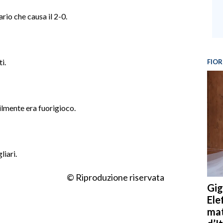
rio che causa il 2-0.
i.
FIOR
lmente era fuorigioco.
liari.
© Riproduzione riservata
Gig
Ele
mat