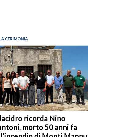
LA CERIMONIA
llacidro ricorda Nino
ntoni, morto 50 anni fa
ll’incendio di Monti Mannu