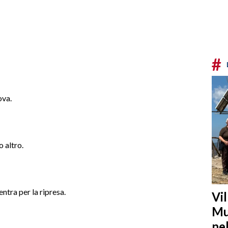
#
ova.
o altro.
ntra per la ripresa.
Vi
Mu
ne