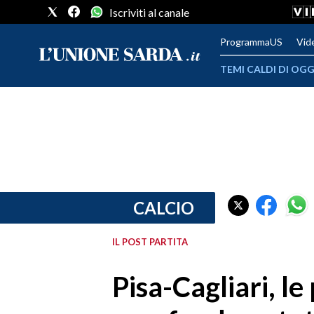
Iscriviti al canale
ProgrammaUS
Vid
TEMI CALDI DI OGG
METEO
COMUNI AL VOTO
VIDEO
FOTO
CALCIO
CRONACA SARDEGNA
IL POST PARTITA
CAGLIARI
Pisa-Cagliari, le
PROVINCIA DI CAGLIARI
SULCIS IGLESIENTE