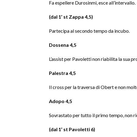
Fa espellere Durosinmi, esce all’intervallo.
INFO AZIENDE
(dal 1’ st Zappa 4,5)
ABBONATI
Partecipa al secondo tempo da incubo.
ANNUNCI
NECROLOGI
Dossena 4,5
PUBBLICITÀ
L’assist per Pavoletti non riabilita la sua pr
SPIAGGE
STORE
Palestra 4,5
Il cross per la traversa di Obert e non molt
Adopo 4,5
Sovrastato per tutto il primo tempo, non rie
(dal 1’ st Pavoletti 6)