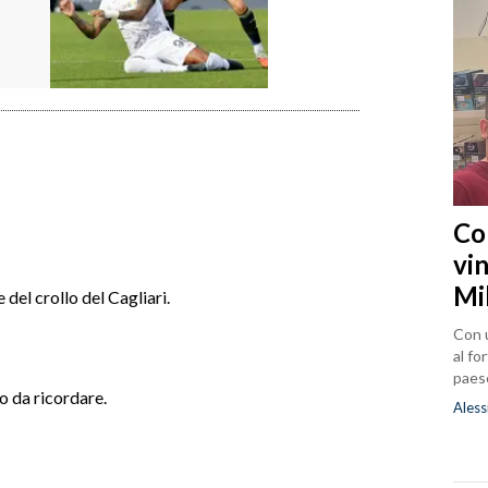
Co
vin
Mi
e del crollo del Cagliari.
Con u
al fo
paes
o da ricordare.
Aless