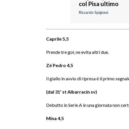
col Pisa ultimo
Riccardo Spignesi
SPETTACOLI
GOSSIP
Caprile 5,5
SALUTE
Prende tre gol, ne evita altri due.
SARDEGNA TURISMO
Zé Pedro 4,5
SARDI NEL MONDO
NOTIZIE
Il giallo in avvio di ripresa è il primo segnal
EVENTI
(dal 31’ st Albarracín sv)
#CARAUNIONE
Debutto in Serie A in una giornata non cert
3 MINUTI CON
Mina 4,5
INSULARITÀ