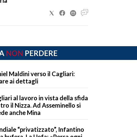
ria
A
NON
PERDERE
iel Maldini verso il Cagliari:
are ai dettagli
liari al lavoro in vista della sfida
tro il Nizza. Ad Asseminello si
ede anche Mina
diale “privatizzato”, Infantino
la bufera. La Uefa: «Persa ogni