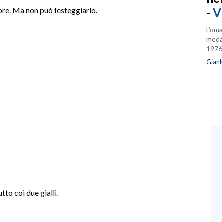
-
V
mpre. Ma non può festeggiarlo.
L’oma
medag
1976
Gianl
tto coi due gialli.