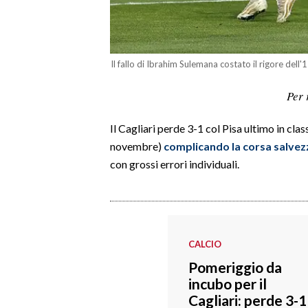
LAVORO
BANDI
Il fallo di Ibrahim Sulemana costato il rigore dell'
SPORT IN SARDEGNA
Per 
SPORT
Il Cagliari perde 3-1 col Pisa ultimo in clas
RISULTATI E CLASSIFICHE
novembre)
complicando la corsa salvez
CALCIO
con grossi errori individuali.
CALCIO REGIONALE
BASKET
VOLLEY
MOTORI
CALCIO
TENNIS
Pomeriggio da
ALTRI SPORT
incubo per il
Cagliari: perde 3-1
CULTURA