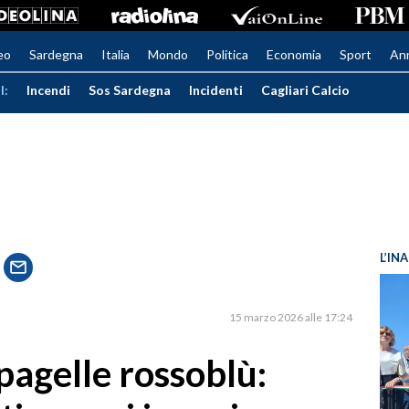
eo
Sardegna
Italia
Mondo
Politica
Economia
Sport
An
I:
Incendi
Sos Sardegna
Incidenti
Cagliari Calcio
L’IN
15 marzo 2026 alle 17:24
 pagelle rossoblù: