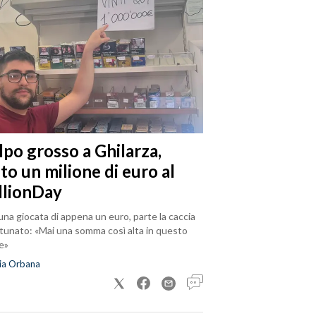
lpo grosso a Ghilarza,
to un milione di euro al
llionDay
na giocata di appena un euro, parte la caccia
rtunato: «Mai una somma così alta in questo
e»
ia Orbana