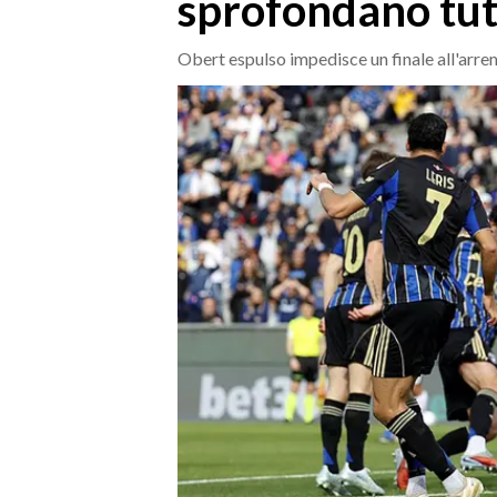
sprofondano tutti
MEDIO CAMPIDANO
ORISTANO E PROVINCIA
Obert espulso impedisce un finale all'arre
SASSARI E PROVINCIA
GALLURA
NUORO E PROVINCIA
OGLIASTRA
AGENDA
CRONACA
ITALIA
MONDO
POLITICA
ECONOMIA
SERVIZI ALLE IMPRESE