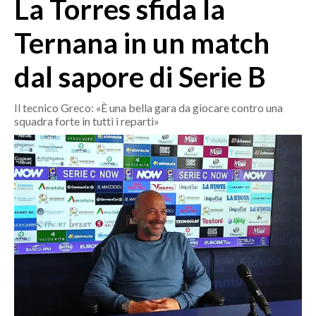
La Torres sfida la
MEDIO CAMPIDANO
ORISTANO E PROVINCIA
Ternana in un match
SASSARI E PROVINCIA
dal sapore di Serie B
GALLURA
NUORO E PROVINCIA
Il tecnico Greco: «È una bella gara da giocare contro una
OGLIASTRA
squadra forte in tutti i reparti»
AGENDA
CRONACA
ITALIA
MONDO
POLITICA
ECONOMIA
SERVIZI ALLE IMPRESE