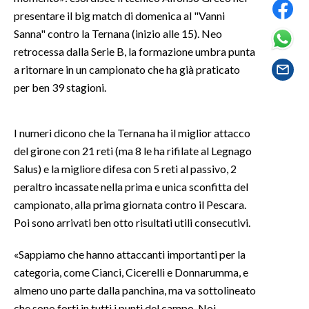
presentare il big match di domenica al "Vanni
SPETTACOLI
Sanna" contro la Ternana (inizio alle 15). Neo
retrocessa dalla Serie B, la formazione umbra punta
GOSSIP
a ritornare in un campionato che ha già praticato
per ben 39 stagioni.
SALUTE
SARDEGNA TURISMO
I numeri dicono che la Ternana ha il miglior attacco
del girone con 21 reti (ma 8 le ha rifilate al Legnago
SARDI NEL MONDO
Salus) e la migliore difesa con 5 reti al passivo, 2
NOTIZIE
peraltro incassate nella prima e unica sconfitta del
campionato, alla prima giornata contro il Pescara.
EVENTI
Poi sono arrivati ben otto risultati utili consecutivi.
#CARAUNIONE
«Sappiamo che hanno attaccanti importanti per la
categoria, come Cianci, Cicerelli e Donnarumma, e
3 MINUTI CON
almeno uno parte dalla panchina, ma va sottolineato
INSULARITÀ
che sono forti in tutti i punti del campo. Noi