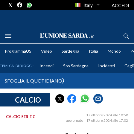
Italy
ACCEDI
METEO
ProgrammaUS
Video
Sardegna
Italia
Mondo
Po
COMUNI AL VOTO
Incendi
Sos Sardegna
Incidenti
Cagli
TEMI CALDI DI OGGI:
VIDEO
SFOGLIA IL QUOTIDIANO
FOTO
CALCIO
CRONACA SARDEGNA
CAGLIARI
17 ottobre 2024 alle 10:58
CALCIO SERIE C
PROVINCIA DI CAGLIARI
aggiornato il 17 ottobre 2024 alle 17:02
SULCIS IGLESIENTE