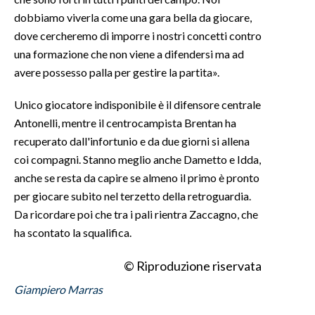
dobbiamo viverla come una gara bella da giocare,
INFO AZIENDE
dove cercheremo di imporre i nostri concetti contro
ABBONATI
una formazione che non viene a difendersi ma ad
avere possesso palla per gestire la partita».
ANNUNCI
NECROLOGI
Unico giocatore indisponibile è il difensore centrale
PUBBLICITÀ
Antonelli, mentre il centrocampista Brentan ha
SPIAGGE
recuperato dall'infortunio e da due giorni si allena
coi compagni. Stanno meglio anche Dametto e Idda,
STORE
anche se resta da capire se almeno il primo è pronto
per giocare subito nel terzetto della retroguardia.
Da ricordare poi che tra i pali rientra Zaccagno, che
ha scontato la squalifica.
© Riproduzione riservata
Giampiero Marras