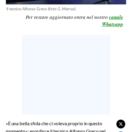
LAVORO
Il tecnico Alfonso Greco (foto G. Marras)
Per restare aggiornato entra nel nostro
canale
BANDI
Whatsapp
SPORT IN SARDEGNA
SPORT
RISULTATI E CLASSIFICHE
CALCIO
CALCIO REGIONALE
BASKET
VOLLEY
MOTORI
TENNIS
ALTRI SPORT
«È una bella sfida che ci voleva proprio in questo
momento»: esordisce il tecnico Alfonso Greco nel
CULTURA