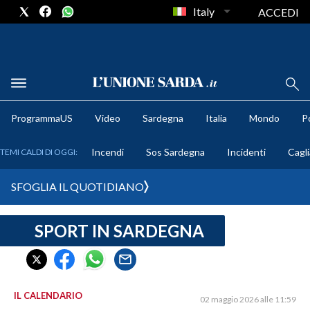
Italy
ACCEDI
METEO
ProgrammaUS
Video
Sardegna
Italia
Mondo
Po
COMUNI AL VOTO
Incendi
Sos Sardegna
Incidenti
Cagli
TEMI CALDI DI OGGI:
VIDEO
SFOGLIA IL QUOTIDIANO
FOTO
SPORT IN SARDEGNA
CRONACA SARDEGNA
CAGLIARI
PROVINCIA DI CAGLIARI
SULCIS IGLESIENTE
IL CALENDARIO
02 maggio 2026 alle 11:59