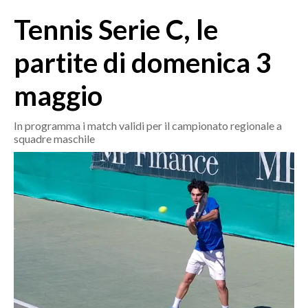
MEDIO CAMPIDANO
Tennis Serie C, le
ORISTANO E PROVINCIA
SASSARI E PROVINCIA
partite di domenica 3
GALLURA
maggio
NUORO E PROVINCIA
OGLIASTRA
In programma i match validi per il campionato regionale a
AGENDA
squadre maschile
CRONACA
ITALIA
MONDO
POLITICA
ECONOMIA
SERVIZI ALLE IMPRESE