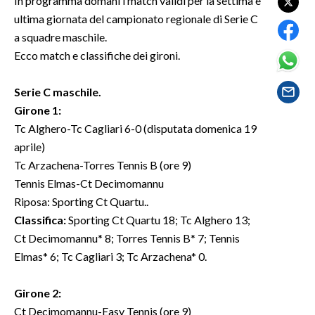
In programma domani i match validi per la settima e
ultima giornata del campionato regionale di Serie C
SPETTACOLI
a squadre maschile.
Ecco match e classifiche dei gironi.
GOSSIP
Serie C maschile.
SALUTE
Girone 1:
Tc Alghero-Tc Cagliari 6-0 (disputata domenica 19
SARDEGNA TURISMO
aprile)
Tc Arzachena-Torres Tennis B (ore 9)
SARDI NEL MONDO
Tennis Elmas-Ct Decimomannu
NOTIZIE
Riposa: Sporting Ct Quartu..
EVENTI
Classifica:
Sporting Ct Quartu 18; Tc Alghero 13;
Ct Decimomannu* 8; Torres Tennis B* 7; Tennis
#CARAUNIONE
Elmas* 6; Tc Cagliari 3; Tc Arzachena* 0.
3 MINUTI CON
Girone 2:
Ct Decimomannu-Easy Tennis (ore 9)
INSULARITÀ