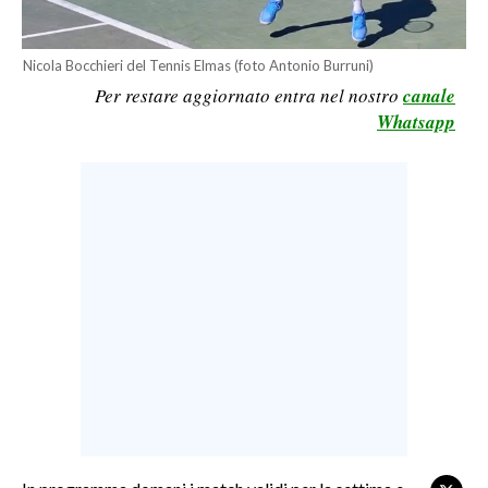
LAVORO
BANDI
Nicola Bocchieri del Tennis Elmas (foto Antonio Burruni)
Per restare aggiornato entra nel nostro
canale
SPORT IN SARDEGNA
Whatsapp
SPORT
RISULTATI E CLASSIFICHE
CALCIO
CALCIO REGIONALE
BASKET
VOLLEY
MOTORI
TENNIS
ALTRI SPORT
CULTURA