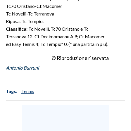
Tc70 Oristano-Ct Macomer
INFO AZIENDE
Tc Novelli-Tc Terranova
Riposa: Tc Tempio.
ABBONATI
Classifica:
Tc Novelli, Tc70 Oristano e Tc
ANNUNCI
Terranova 12; Ct Decimomannu A 9; Ct Macomer
NECROLOGI
ed Easy Tennis 4; Tc Tempio* 0. (* una partita in più).
PUBBLICITÀ
© Riproduzione riservata
SPIAGGE
STORE
Antonio Burruni
Tags:
Tennis