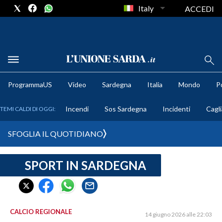
Italy
ACCEDI
METEO
ProgrammaUS
Video
Sardegna
Italia
Mondo
Po
COMUNI AL VOTO
Incendi
Sos Sardegna
Incidenti
Cagli
TEMI CALDI DI OGGI:
VIDEO
SFOGLIA IL QUOTIDIANO
FOTO
SPORT IN SARDEGNA
CRONACA SARDEGNA
CAGLIARI
PROVINCIA DI CAGLIARI
SULCIS IGLESIENTE
CALCIO REGIONALE
14 giugno 2026 alle 22:03