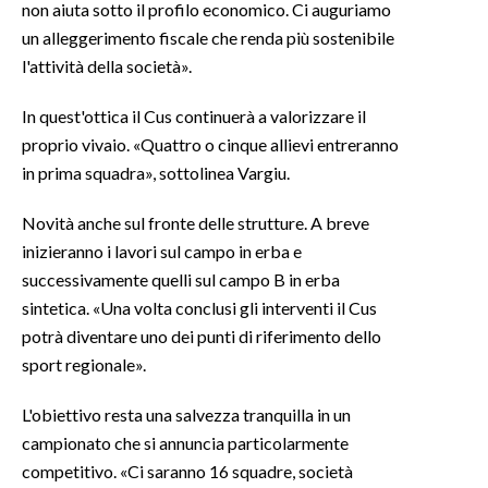
non aiuta sotto il profilo economico. Ci auguriamo
un alleggerimento fiscale che renda più sostenibile
INFO AZIENDE
l'attività della società».
ABBONATI
In quest'ottica il Cus continuerà a valorizzare il
ANNUNCI
proprio vivaio. «Quattro o cinque allievi entreranno
NECROLOGI
in prima squadra», sottolinea Vargiu.
PUBBLICITÀ
SPIAGGE
Novità anche sul fronte delle strutture. A breve
STORE
inizieranno i lavori sul campo in erba e
successivamente quelli sul campo B in erba
sintetica. «Una volta conclusi gli interventi il Cus
potrà diventare uno dei punti di riferimento dello
sport regionale».
L'obiettivo resta una salvezza tranquilla in un
campionato che si annuncia particolarmente
competitivo. «Ci saranno 16 squadre, società