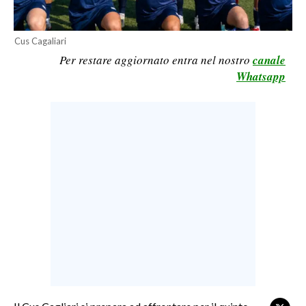
LAVORO
BANDI
Cus Cagaliari
Per restare aggiornato entra nel nostro
canale
SPORT IN SARDEGNA
Whatsapp
SPORT
RISULTATI E CLASSIFICHE
CALCIO
CALCIO REGIONALE
BASKET
VOLLEY
MOTORI
TENNIS
ALTRI SPORT
CULTURA