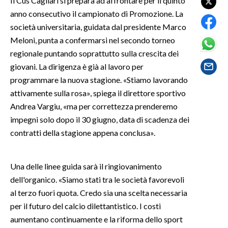
Il Cus Cagliari si prepara ad affrontare per il quinto
anno consecutivo il campionato di Promozione. La
SPETTACOLI
società universitaria, guidata dal presidente Marco
Meloni, punta a confermarsi nel secondo torneo
GOSSIP
regionale puntando soprattutto sulla crescita dei
giovani. La dirigenza è già al lavoro per
SALUTE
programmare la nuova stagione. «Stiamo lavorando
attivamente sulla rosa», spiega il direttore sportivo
SARDEGNA TURISMO
Andrea Vargiu, «ma per correttezza prenderemo
impegni solo dopo il 30 giugno, data di scadenza dei
SARDI NEL MONDO
contratti della stagione appena conclusa».
NOTIZIE
EVENTI
Una delle linee guida sarà il ringiovanimento
#CARAUNIONE
dell'organico. «Siamo stati tra le società favorevoli
al terzo fuori quota. Credo sia una scelta necessaria
3 MINUTI CON
per il futuro del calcio dilettantistico. I costi
aumentano continuamente e la riforma dello sport
INSULARITÀ