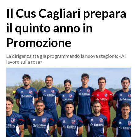
MEDIO CAMPIDANO
Il Cus Cagliari prepara
ORISTANO E PROVINCIA
SASSARI E PROVINCIA
il quinto anno in
GALLURA
Promozione
NUORO E PROVINCIA
OGLIASTRA
La dirigenza sta già programmando la nuova stagione: «Al
AGENDA
lavoro sulla rosa»
CRONACA
ITALIA
MONDO
POLITICA
ECONOMIA
SERVIZI ALLE IMPRESE