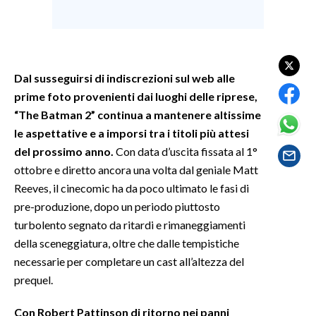
SPETTACOLI
GOSSIP
Dal susseguirsi di indiscrezioni sul web alle
prime foto provenienti dai luoghi delle riprese,
SALUTE
“The Batman 2” continua a mantenere altissime
le aspettative e a imporsi tra i titoli più attesi
SARDEGNA TURISMO
del prossimo anno.
Con data d’uscita fissata al 1°
SARDI NEL MONDO
ottobre e diretto ancora una volta dal geniale Matt
Reeves, il cinecomic ha da poco ultimato le fasi di
NOTIZIE
pre-produzione, dopo un periodo piuttosto
EVENTI
turbolento segnato da ritardi e rimaneggiamenti
della sceneggiatura, oltre che dalle tempistiche
#CARAUNIONE
necessarie per completare un cast all’altezza del
3 MINUTI CON
prequel.
Con Robert Pattinson di ritorno nei panni
INSULARITÀ