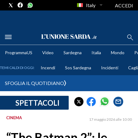
Italy
ACCEDI
METEO
ProgrammaUS
Video
Sardegna
Italia
Mondo
Po
COMUNI AL VOTO
Incendi
Sos Sardegna
Incidenti
Cagli
TEMI CALDI DI OGGI:
VIDEO
SFOGLIA IL QUOTIDIANO
FOTO
SPETTACOLI
CRONACA SARDEGNA
CAGLIARI
CINEMA
17 maggio 2026 alle 10:00
PROVINCIA DI CAGLIARI
SULCIS IGLESIENTE
“The Batman 2”: le