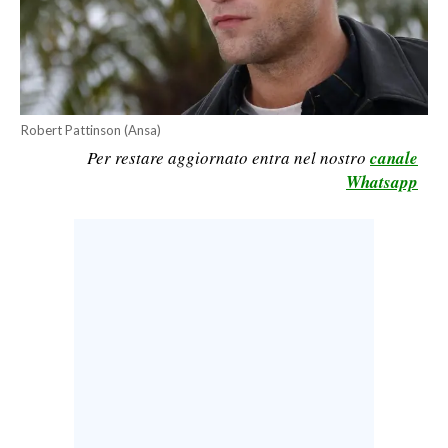
LAVORO
BANDI
SPORT IN SARDEGNA
Robert Pattinson (Ansa)
SPORT
Per restare aggiornato entra nel nostro
canale
Whatsapp
RISULTATI E CLASSIFICHE
CALCIO
CALCIO REGIONALE
BASKET
VOLLEY
MOTORI
TENNIS
ALTRI SPORT
CULTURA