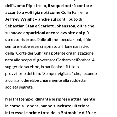
dell’Uomo Pipistrello, il sequel potrà contare -
INFO AZIENDE
accanto a volti già noti come Colin Farrell e
Jeffrey Wright – anche sul contributo di
ABBONATI
Sebastian Stan e Scarlett Johansson, oltre che
ANNUNCI
su nuove apparizioni ancora avvolte dal più
NECROLOGI
stretto riserbo.
Dalle ultime speculazioni, il film
PUBBLICITÀ
sembrerebbe essersi ispirato al filone narrativo
SPIAGGE
della “Corte dei Gufi”, una potente organizzazione
STORE
nata allo scopo di governare Gotham nell’ombra. A
suggerirlo sarebbe, in particolare, il titolo
provvisorio del film: “Semper vigilans”, che, secondo
alcuni, alluderebbe chiaramente alla suddetta
società segreta.
Nel frattempo, durante le riprese attualmente
in corso a Londra, hanno suscitato ulteriore
interesse le prime foto della Batmobile diffuse