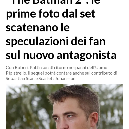
MEDIO CAMPIDANO
prime foto dal set
ORISTANO E PROVINCIA
SASSARI E PROVINCIA
scatenano le
GALLURA
speculazioni dei fan
NUORO E PROVINCIA
OGLIASTRA
sul nuovo antagonista
AGENDA
Con Robert Pattinson di ritorno nei panni dell’Uomo
CRONACA
Pipistrello, il sequel potrà contare anche sul contributo di
ITALIA
Sebastian Stan e Scarlett Johansson
MONDO
POLITICA
ECONOMIA
SERVIZI ALLE IMPRESE