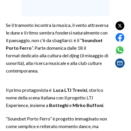
SPETTACOLI
Se il tramonto incontra la musica, il vento attraversa
GOSSIP
le dune e il ritmo sembra fondersi naturalmente con
il paesaggio, non c'è da sbagliarsi: è il “
Soundset
SALUTE
Porto Ferro
”. Parte domenica dalle 18 il
SARDEGNA TURISMO
format dedicato alla cultura del djing (il mixaggio di
sonorità), alla ricerca musicale e alla club culture
SARDI NEL MONDO
contemporanea.
NOTIZIE
EVENTI
Il primo protagonista è
Luca LTJ Trevisi
, storico
nome della scena italiana con il progetto LTJ
#CARAUNIONE
Experience, insieme a
Botteghi
e
Mirko Buffoni
.
3 MINUTI CON
“Soundset Porto Ferro” è progetto immaginato non
come semplice e reiterato momento dance, ma
INSULARITÀ