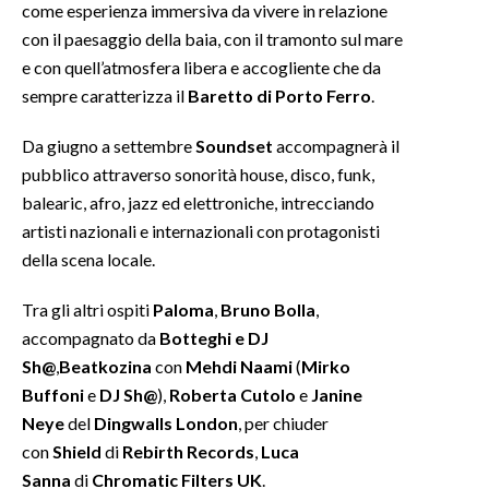
come esperienza immersiva da vivere in relazione
con il paesaggio della baia, con il tramonto sul mare
INFO AZIENDE
e con quell’atmosfera libera e accogliente che da
ABBONATI
sempre caratterizza il
Baretto di Porto Ferro
.
ANNUNCI
Da giugno a settembre
Soundset
accompagnerà il
NECROLOGI
pubblico attraverso sonorità house, disco, funk,
PUBBLICITÀ
balearic, afro, jazz ed elettroniche, intrecciando
SPIAGGE
artisti nazionali e internazionali con protagonisti
STORE
della scena locale.
Tra gli altri ospiti
Paloma
,
Bruno Bolla
,
accompagnato da
Botteghi
e DJ
Sh@
,
Beatkozina
con
Mehdi Naami
(
Mirko
Buffoni
e
DJ Sh@
),
Roberta Cutolo
e
Janine
Neye
del
Dingwalls London
, per chiuder
con
Shield
di
Rebirth Records
,
Luca
Sanna
di
Chromatic Filters UK
.