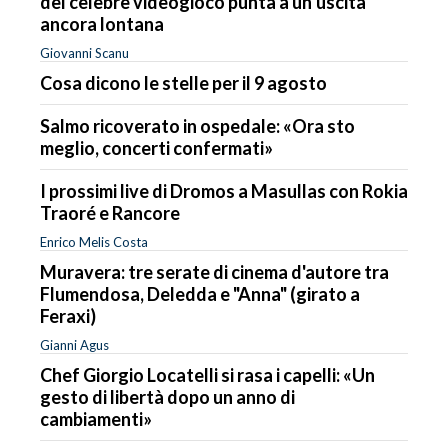
del celebre videogioco punta a un’uscita
ancora lontana
Giovanni Scanu
Cosa dicono le stelle per il 9 agosto
Salmo ricoverato in ospedale: «Ora sto
meglio, concerti confermati»
I prossimi live di Dromos a Masullas con Rokia
Traoré e Rancore
Enrico Melis Costa
Muravera: tre serate di cinema d'autore tra
Flumendosa, Deledda e "Anna" (girato a
Feraxi)
Gianni Agus
Chef Giorgio Locatelli si rasa i capelli: «Un
gesto di libertà dopo un anno di
cambiamenti»