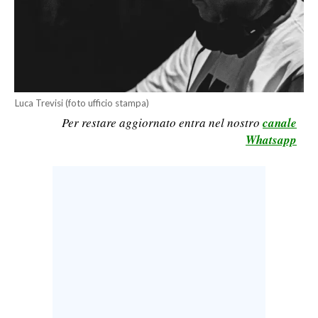
LAVORO
BANDI
SPORT IN SARDEGNA
Luca Trevisi (foto ufficio stampa)
SPORT
Per restare aggiornato entra nel nostro
canale
RISULTATI E CLASSIFICHE
Whatsapp
CALCIO
CALCIO REGIONALE
BASKET
VOLLEY
MOTORI
TENNIS
ALTRI SPORT
CULTURA