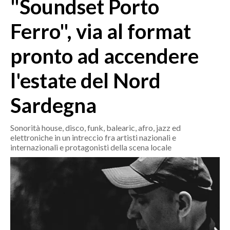
"Soundset Porto
MEDIO CAMPIDANO
ORISTANO E PROVINCIA
Ferro", via al format
SASSARI E PROVINCIA
pronto ad accendere
GALLURA
NUORO E PROVINCIA
l'estate del Nord
OGLIASTRA
AGENDA
Sardegna
CRONACA
Sonorità house, disco, funk, balearic, afro, jazz ed
elettroniche in un intreccio fra artisti nazionali e
ITALIA
internazionali e protagonisti della scena locale
MONDO
POLITICA
ECONOMIA
SERVIZI ALLE IMPRESE