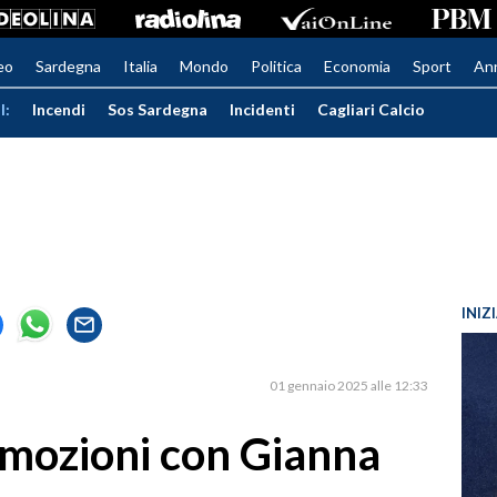
eo
Sardegna
Italia
Mondo
Politica
Economia
Sport
An
I:
Incendi
Sos Sardegna
Incidenti
Cagliari Calcio
INIZ
01 gennaio 2025 alle 12:33
 emozioni con Gianna