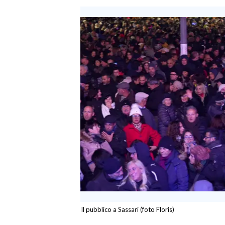
SPETTACOLI
GOSSIP
SALUTE
SARDEGNA TURISMO
SARDI NEL MONDO
NOTIZIE
EVENTI
#CARAUNIONE
3 MINUTI CON
Il pubblico a Sassari (foto Floris)
INSULARITÀ