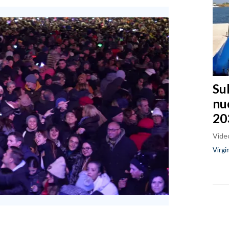
Sul
nu
20
Video
Virgi