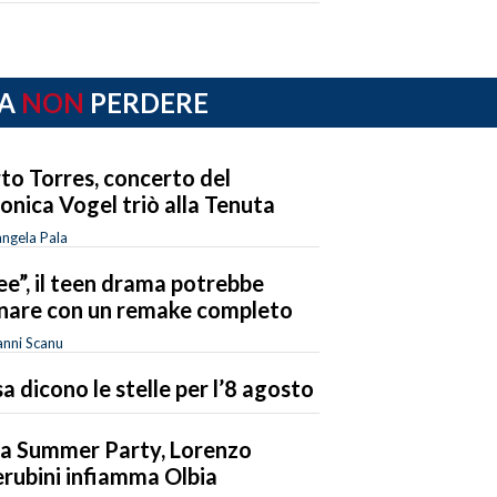
A
NON
PERDERE
to Torres, concerto del
onica Vogel triò alla Tenuta
ngela Pala
ee”, il teen drama potrebbe
nare con un remake completo
nni Scanu
a dicono le stelle per l’8 agosto
a Summer Party, Lorenzo
rubini infiamma Olbia