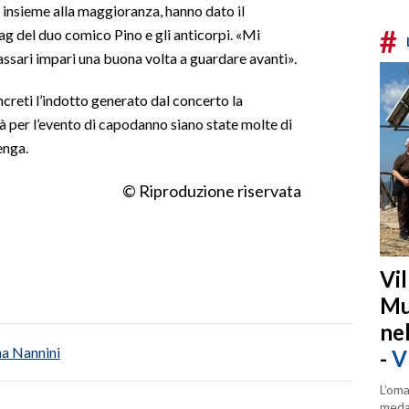
, insieme alla maggioranza, hanno dato il
#
g del duo comico Pino e gli anticorpi. «Mi
Sassari impari una buona volta a guardare avanti».
ncreti l’indotto generato dal concerto la
tà per l’evento di capodanno siano state molte di
enga.
© Riproduzione riservata
Vi
Mu
ne
a Nannini
-
V
L’oma
medag