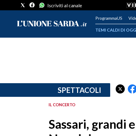
Iscriviti al canale
ProgrammaUS
Vid
TEMI CALDI DI OGG
METEO
COMUNI AL VOTO
VIDEO
FOTO
SPETTACOLI
CRONACA SARDEGNA
IL CONCERTO
CAGLIARI
Sassari, grandi
PROVINCIA DI CAGLIARI
SULCIS IGLESIENTE