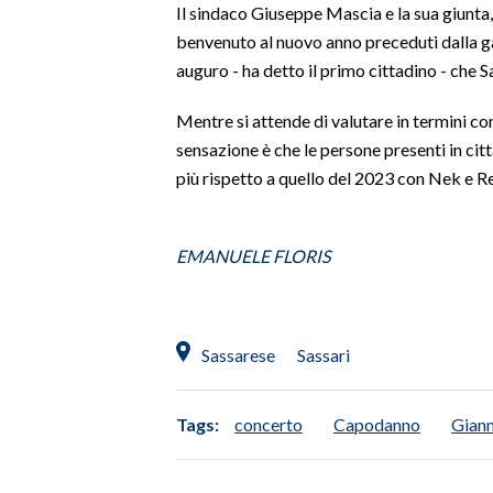
Il sindaco Giuseppe Mascia e la sua giunta
benvenuto al nuovo anno preceduti dalla ga
INFO AZIENDE
auguro - ha detto il primo cittadino - che 
ABBONATI
ANNUNCI
Mentre si attende di valutare in termini co
sensazione è che le persone presenti in cit
NECROLOGI
più rispetto a quello del 2023 con Nek e R
PUBBLICITÀ
SPIAGGE
STORE
EMANUELE FLORIS
Sassarese
Sassari
Tags:
concerto
Capodanno
Giann