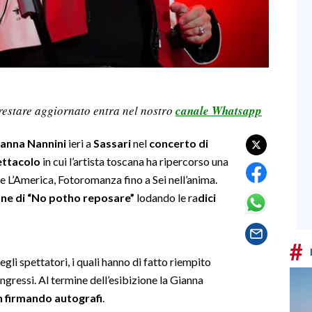
restare aggiornato entra nel nostro
canale Whatsapp
ianna Nannini
ieri a
Sassari
nel
concerto di
pettacolo
in cui l’artista toscana ha ripercorso una
e L’America, Fotoromanza fino a Sei nell’anima.
one di “No potho reposare”
lodando le ra
dici
#
degli spettatori, i quali hanno di fatto riempito
 ingressi. Al termine dell’esibizione la Gianna
an firmando autografi
.