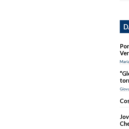
D
Por
Ver
Maria
“Gl
tor
Giova
Cos
Jov
Che