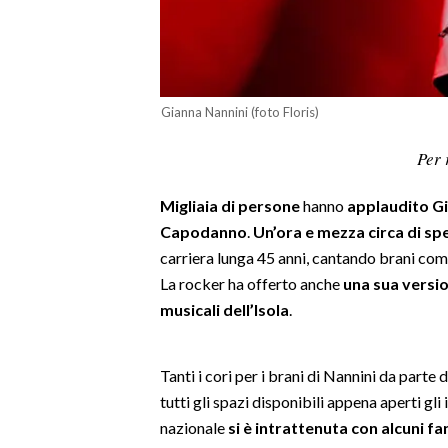
LAVORO
BANDI
SPORT IN SARDEGNA
Gianna Nannini (foto Floris)
SPORT
Per 
RISULTATI E CLASSIFICHE
Migliaia di persone
hanno
applaudito G
CALCIO
Capodanno
.
Un’ora e mezza circa di s
CALCIO REGIONALE
carriera lunga 45 anni, cantando brani com
BASKET
La rocker ha offerto anche
una sua versi
VOLLEY
musicali dell’Isola
.
MOTORI
TENNIS
Tanti i cori per i brani di Nannini da parte 
ALTRI SPORT
tutti gli spazi disponibili appena aperti gli
nazionale
si è intrattenuta con alcuni f
CULTURA