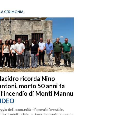
LA CERIMONIA
llacidro ricorda Nino
ntoni, morto 50 anni fa
ll’incendio di Monti Mannu
IDEO
ggio della comunità all’operaio forestale,
lia al merito civile, vittima del tragico rogo del