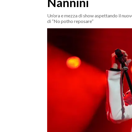
Nannini
MEDIO CAMPIDANO
ORISTANO E PROVINCIA
Un’ora e mezza di show aspettando il nuovo
SASSARI E PROVINCIA
di “No potho reposare”
GALLURA
NUORO E PROVINCIA
OGLIASTRA
AGENDA
CRONACA
ITALIA
MONDO
POLITICA
ECONOMIA
SERVIZI ALLE IMPRESE