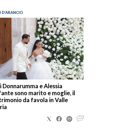
I D’ARANCIO
i Donnarumma e Alessia
fante sono marito e moglie, il
rimonio da favola in Valle
ria