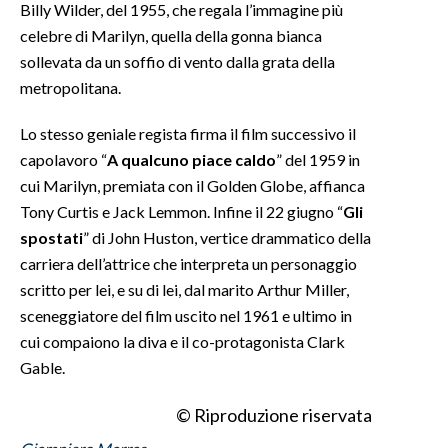
Billy Wilder, del 1955, che regala l’immagine più
celebre di Marilyn, quella della gonna bianca
INFO AZIENDE
sollevata da un soffio di vento dalla grata della
ABBONATI
metropolitana.
ANNUNCI
Lo stesso geniale regista firma il film successivo il
NECROLOGI
capolavoro “
A qualcuno piace caldo
” del 1959 in
PUBBLICITÀ
cui Marilyn, premiata con il Golden Globe, affianca
SPIAGGE
Tony Curtis e Jack Lemmon. Infine il 22 giugno “
Gli
STORE
spostati
” di John Huston, vertice drammatico della
carriera dell’attrice che interpreta un personaggio
scritto per lei, e su di lei, dal marito Arthur Miller,
sceneggiatore del film uscito nel 1961 e ultimo in
cui compaiono la diva e il co-protagonista Clark
Gable.
© Riproduzione riservata