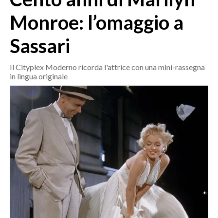
MEDIO CAMPIDANO
Monroe: l’omaggio a
ORISTANO E PROVINCIA
SASSARI E PROVINCIA
Sassari
GALLURA
NUORO E PROVINCIA
Il Cityplex Moderno ricorda l'attrice con una mini-rassegna
in lingua originale
OGLIASTRA
AGENDA
CRONACA
ITALIA
MONDO
POLITICA
ECONOMIA
SERVIZI ALLE IMPRESE