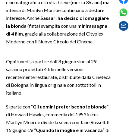
cinematografica e la vita breve (morì a 36 anni) ma
intensa di Marilyn Monroe continuano a destare
SPETTACOLI
interesse. Anche
Sassari ha deciso di omaggiare
la bionda
(finta) svampita con una
minirassegna
GOSSIP
di 4 film
, grazie alla collaborazione del Cityplex
Moderno con il Nuovo Circolo del Cinema.
SALUTE
SARDEGNA TURISMO
Ogni lunedì, a partire dall'8 giugno sino al 29,
saranno proiettati 4 film nelle versioni
SARDI NEL MONDO
recentemente restaurate, distribuite dalla Cineteca
NOTIZIE
di Bologna, in lingua originale con sottotitoli in
EVENTI
italiano.
#CARAUNIONE
Si parte con “
Gli uomini preferiscono le bionde
”
di Howard Hawks, commedia del 1953 in cui
3 MINUTI CON
Marilyn Monroe divide la scena con Jane Russell. Il
15 giugno c'è “
Quando la moglie è in vacanza
” di
INSULARITÀ