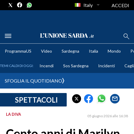
Italy
ACCEDI
METEO
ProgrammaUS
Video
Sardegna
Italia
Mondo
Po
COMUNI AL VOTO
Incendi
Sos Sardegna
Incidenti
Cagli
TEMI CALDI DI OGGI:
VIDEO
SFOGLIA IL QUOTIDIANO
FOTO
SPETTACOLI
CRONACA SARDEGNA
CAGLIARI
LA DIVA
05 giugno 2026 alle 16:38
PROVINCIA DI CAGLIARI
SULCIS IGLESIENTE
Cento anni di Marilyn