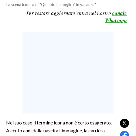
La scena iconica di "Quando la moglie è in vacanza"
LAVORO
Per restare aggiornato entra nel nostro
canale
BANDI
Whatsapp
SPORT IN SARDEGNA
SPORT
RISULTATI E CLASSIFICHE
CALCIO
CALCIO REGIONALE
BASKET
VOLLEY
MOTORI
TENNIS
ALTRI SPORT
Nel suo caso il termine icona non è certo esagerato.
A cento anni dalla nascita l'immagine, la carriera
CULTURA