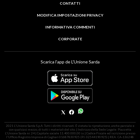
CONTATTI
MODIFICA IMPOSTAZIONI PRIVACY
INFORMATIVA COMMENTI
CORPORATE
Scarica l'app de L'Unione Sarda
2021 L'Unione Sarda S.p.A. Tutti i diritti riservati. É vietata la riproduzione, anche parziale e
con qualsiasi mezzo, di tutti i materiali del sito. | Indirizzo della Sede Legale: Piazzetta
L'Unione Sarda nr. 24 | Capitale sociale 11.400.000,00 i.v. | Codice Fiscale ed iscrizione presso
l'Ufficio Registro Imprese di Cagliari 01687830925 (P.I. 02544190925) | REA: CA-136248