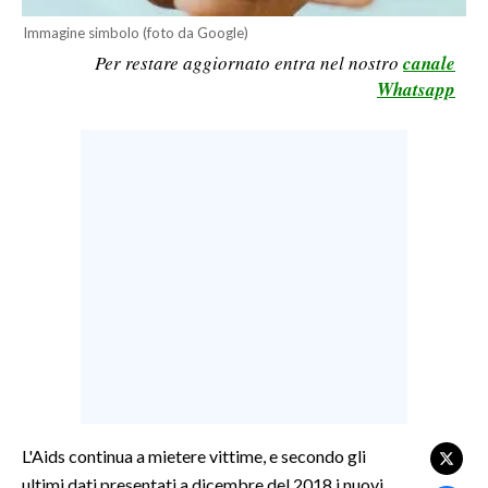
LAVORO
Immagine simbolo (foto da Google)
Per restare aggiornato entra nel nostro
canale
BANDI
Whatsapp
SPORT IN SARDEGNA
SPORT
RISULTATI E CLASSIFICHE
CALCIO
CALCIO REGIONALE
BASKET
VOLLEY
MOTORI
TENNIS
ALTRI SPORT
L'Aids continua a mietere vittime, e secondo gli
ultimi dati presentati a dicembre del 2018 i nuovi
CULTURA