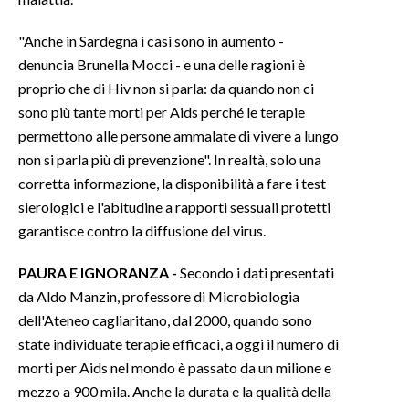
INFO AZIENDE
"Anche in Sardegna i casi sono in aumento -
denuncia Brunella Mocci - e una delle ragioni è
ABBONATI
proprio che di Hiv non si parla: da quando non ci
ANNUNCI
sono più tante morti per Aids perché le terapie
NECROLOGI
permettono alle persone ammalate di vivere a lungo
PUBBLICITÀ
non si parla più di prevenzione". In realtà, solo una
SPIAGGE
corretta informazione, la disponibilità a fare i test
sierologici e l'abitudine a rapporti sessuali protetti
STORE
garantisce contro la diffusione del virus.
PAURA E IGNORANZA -
Secondo i dati presentati
da Aldo Manzin, professore di Microbiologia
dell'Ateneo cagliaritano, dal 2000, quando sono
state individuate terapie efficaci, a oggi il numero di
morti per Aids nel mondo è passato da un milione e
mezzo a 900 mila. Anche la durata e la qualità della