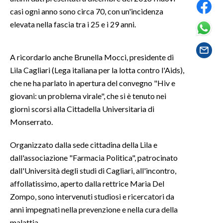
casi ogni anno sono circa 70, con un'incidenza
SPETTACOLI
elevata nella fascia tra i 25 e i 29 anni.
GOSSIP
A ricordarlo anche Brunella Mocci, presidente di
Lila Cagliari (Lega italiana per la lotta contro l'Aids),
SALUTE
che ne ha parlato in apertura del convegno "Hiv e
SARDEGNA TURISMO
giovani: un problema virale", che si è tenuto nei
giorni scorsi alla Cittadella Universitaria di
SARDI NEL MONDO
Monserrato.
NOTIZIE
Organizzato dalla sede cittadina della Lila e
EVENTI
dall'associazione "Farmacia Politica", patrocinato
dall'Università degli studi di Cagliari, all'incontro,
#CARAUNIONE
affollatissimo, aperto dalla rettrice Maria Del
Zompo, sono intervenuti studiosi e ricercatori da
3 MINUTI CON
anni impegnati nella prevenzione e nella cura della
INSULARITÀ
malattia.