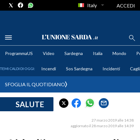
Italy
ACCEDI
METEO
ProgrammaUS
Video
Sardegna
Italia
Mondo
Po
COMUNI AL VOTO
Incendi
Sos Sardegna
Incidenti
Cagli
TEMI CALDI DI OGGI:
VIDEO
SFOGLIA IL QUOTIDIANO
FOTO
SALUTE
CRONACA SARDEGNA
CAGLIARI
27 marzo 2019 alle 14:38
PROVINCIA DI CAGLIARI
aggiornato il 28 marzo 2019 alle 14:39
SULCIS IGLESIENTE