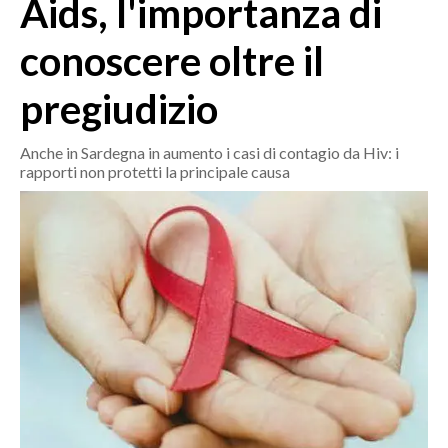
Aids, l'importanza di
MEDIO CAMPIDANO
ORISTANO E PROVINCIA
conoscere oltre il
SASSARI E PROVINCIA
pregiudizio
GALLURA
NUORO E PROVINCIA
Anche in Sardegna in aumento i casi di contagio da Hiv: i
OGLIASTRA
rapporti non protetti la principale causa
AGENDA
CRONACA
ITALIA
MONDO
POLITICA
ECONOMIA
SERVIZI ALLE IMPRESE