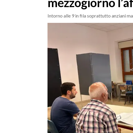
mezzogiorno l’af
MEDIO CAMPIDANO
ORISTANO E PROVINCIA
Intorno alle 9 in fila soprattutto anziani m
SASSARI E PROVINCIA
GALLURA
NUORO E PROVINCIA
OGLIASTRA
AGENDA
CRONACA
ITALIA
MONDO
POLITICA
ECONOMIA
SERVIZI ALLE IMPRESE