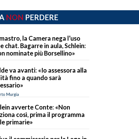
A
NON
PERDERE
mastro, la Camera nega l’uso
le chat. Bagarre in aula, Schlein:
n nominate più Borsellino»
de va avanti: «Io assessora alla
ità fino a quando sarà
essario»
rto Murgia
lein avverte Conte: «Non
ziona così, prima il programma
 le primarie»
iva il commissario per la Lega in