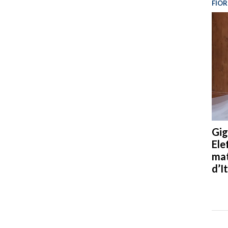
FIOR
Gig
Ele
mat
d’It