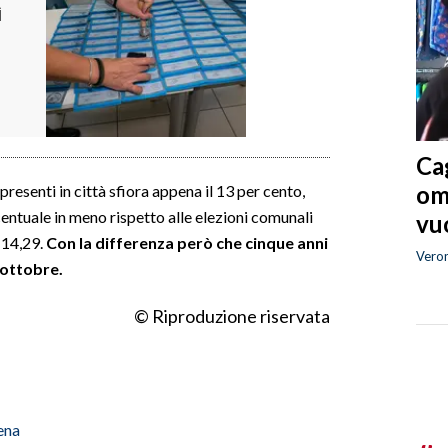
ì
Cag
om
resenti in città sfiora appena il 13 per cento,
centuale in meno rispetto alle elezioni comunali
vuo
 14,29.
Con la differenza però che cinque anni
Vero
 ottobre.
© Riproduzione riservata
ena