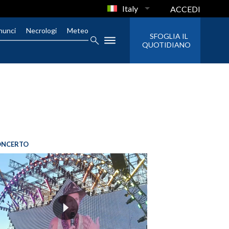
Italy
ACCEDI
nunci
Necrologi
Meteo
SFOGLIA IL
QUOTIDIANO
ONCERTO