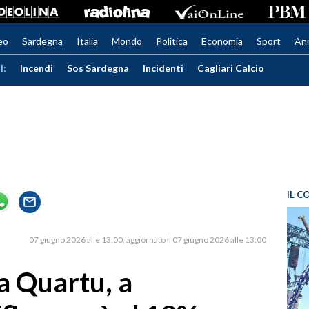
eo
Sardegna
Italia
Mondo
Politica
Economia
Sport
An
I:
Incendi
Sos Sardegna
Incidenti
Cagliari Calcio
IL C
07 giugno 2026 alle 13:00
aggiornato il 07 giugno 2026 alle 13:00
a Quartu, a