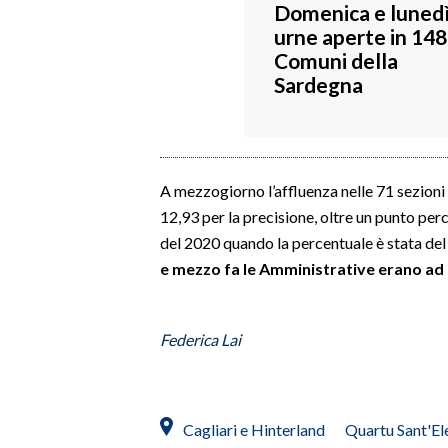
Domenica e luned
urne aperte in 148
SPETTACOLI
Comuni della
Sardegna
GOSSIP
SALUTE
SARDEGNA TURISMO
A mezzogiorno l’affluenza nelle 71 sezioni p
12,93 per la precisione, oltre un punto per
SARDI NEL MONDO
del 2020 quando la percentuale è stata del
e mezzo fa le Amministrative erano ad
NOTIZIE
EVENTI
Federica Lai
#CARAUNIONE
3 MINUTI CON
Cagliari e Hinterland
Quartu Sant'El
INSULARITÀ