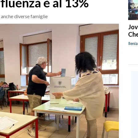
fluenza è al 13%
a anche diverse famiglie
Jov
Che
Ileni