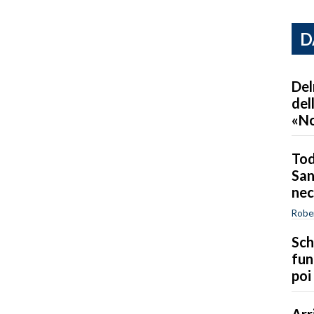
D
Del
del
«No
Tod
San
nec
Robe
Sch
fun
poi
Arr