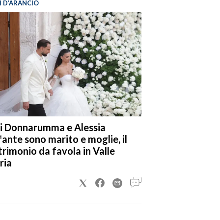
I D’ARANCIO
i Donnarumma e Alessia
fante sono marito e moglie, il
rimonio da favola in Valle
ria