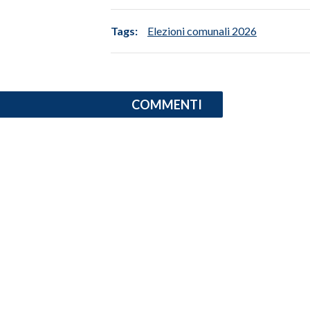
INFO AZIENDE
Tags:
Elezioni comunali 2026
ABBONATI
ANNUNCI
NECROLOGI
COMMENTI
PUBBLICITÀ
SPIAGGE
STORE