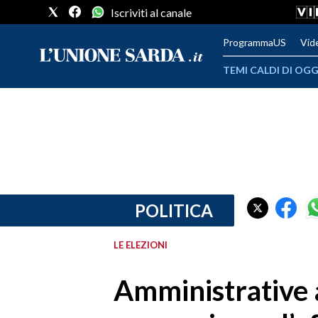
Iscriviti al canale
ProgrammaUS
Vid
TEMI CALDI DI OGG
METEO
COMUNI AL VOTO
VIDEO
FOTO
POLITICA
CRONACA SARDEGNA
LE ELEZIONI
CAGLIARI
Amministrative 
PROVINCIA DI CAGLIARI
SULCIS IGLESIENTE