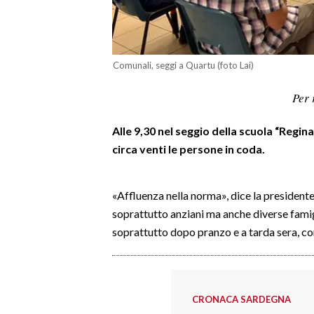
LAVORO
BANDI
Comunali, seggi a Quartu (foto Lai)
SPORT IN SARDEGNA
Per 
SPORT
Alle 9,30 nel seggio della scuola “Regi
RISULTATI E CLASSIFICHE
circa venti le persone in coda.
CALCIO
CALCIO REGIONALE
BASKET
«Affluenza nella norma», dice la presidente d
soprattutto anziani ma anche diverse famiglie
VOLLEY
soprattutto dopo pranzo e a tarda sera, 
MOTORI
TENNIS
ALTRI SPORT
CRONACA SARDEGNA
CULTURA