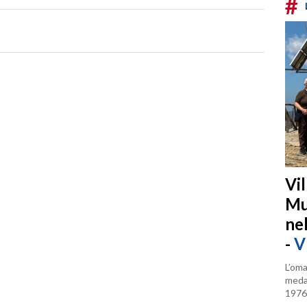
#
Vi
Mu
ne
-
V
L’oma
medag
1976