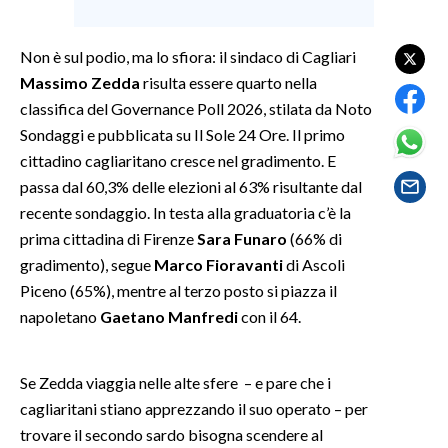
SPETTACOLI
Non è sul podio, ma lo sfiora: il sindaco di Cagliari
Massimo Zedda
risulta essere quarto nella
GOSSIP
classifica del Governance Poll 2026, stilata da Noto
Sondaggi e pubblicata su Il Sole 24 Ore. Il primo
SALUTE
cittadino cagliaritano cresce nel gradimento. E
passa dal 60,3% delle elezioni al 63% risultante dal
SARDEGNA TURISMO
recente sondaggio. In testa alla graduatoria c’è la
SARDI NEL MONDO
prima cittadina di Firenze
Sara Funaro
(66% di
gradimento), segue
Marco Fioravanti
di Ascoli
NOTIZIE
Piceno (65%), mentre al terzo posto si piazza il
EVENTI
napoletano
Gaetano Manfredi
con il 64.
#CARAUNIONE
Se Zedda viaggia nelle alte sfere – e pare che i
3 MINUTI CON
cagliaritani stiano apprezzando il suo operato – per
trovare il secondo sardo bisogna scendere al
INSULARITÀ