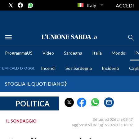
Italy
ACCEDI
METEO
ProgrammaUS
Video
Sardegna
Italia
Mondo
Po
COMUNI AL VOTO
Incendi
Sos Sardegna
Incidenti
Cagli
TEMI CALDI DI OGGI:
VIDEO
SFOGLIA IL QUOTIDIANO
FOTO
POLITICA
CRONACA SARDEGNA
CAGLIARI
06 luglio 2026 alle 09:47
IL SONDAGGIO
PROVINCIA DI CAGLIARI
aggiornato il 06 luglio 2026 alle 13:07
SULCIS IGLESIENTE