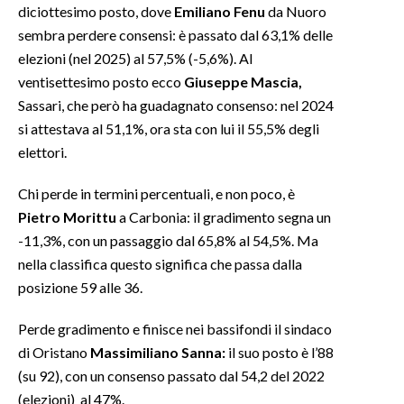
diciottesimo posto, dove
Emiliano Fenu
da Nuoro
sembra perdere consensi: è passato dal 63,1% delle
INFO AZIENDE
elezioni (nel 2025) al 57,5% (-5,6%). Al
ABBONATI
ventisettesimo posto ecco
Giuseppe Mascia,
ANNUNCI
Sassari, che però ha guadagnato consenso: nel 2024
NECROLOGI
si attestava al 51,1%, ora sta con lui il 55,5% degli
PUBBLICITÀ
elettori.
SPIAGGE
Chi perde in termini percentuali, e non poco, è
STORE
Pietro Morittu
a Carbonia: il gradimento segna un
-11,3%, con un passaggio dal 65,8% al 54,5%. Ma
nella classifica questo significa che passa dalla
posizione 59 alle 36.
Perde gradimento e finisce nei bassifondi il sindaco
di Oristano
Massimiliano Sanna:
il suo posto è l’88
(su 92), con un consenso passato dal 54,2 del 2022
(elezioni) al 47%.