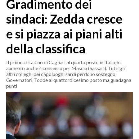
Gradimento dei
MEDIO CAMPIDANO
ORISTANO E PROVINCIA
sindaci: Zedda cresce
SASSARI E PROVINCIA
e si piazza ai piani alti
GALLURA
NUORO E PROVINCIA
della classifica
OGLIASTRA
AGENDA
Il primo cittadino di Cagliari al quarto posto in Italia, in
aumento anche il consenso per Mascia (Sassari). Tutti gli
CRONACA
altri colleghi dei capoluoghi sardi perdono sostegno.
Governatori, Todde al quattordicesimo posto ma guadagna
ITALIA
punti
MONDO
POLITICA
ECONOMIA
SERVIZI ALLE IMPRESE