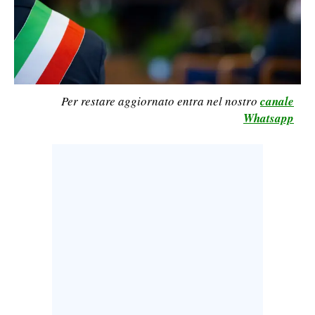
LAVORO
BANDI
SPORT IN SARDEGNA
Per restare aggiornato entra nel nostro
canale
SPORT
Whatsapp
RISULTATI E CLASSIFICHE
CALCIO
CALCIO REGIONALE
BASKET
VOLLEY
MOTORI
TENNIS
ALTRI SPORT
CULTURA