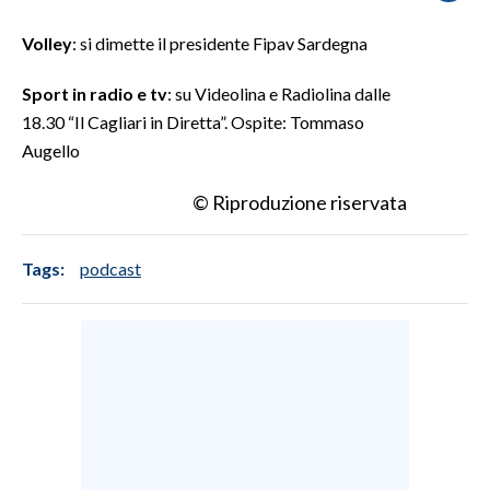
Volley
: si dimette il presidente Fipav Sardegna
SPETTACOLI
Sport in radio e tv
: su Videolina e Radiolina dalle
GOSSIP
18.30 “Il Cagliari in Diretta”. Ospite: Tommaso
Augello
SALUTE
© Riproduzione riservata
SARDEGNA TURISMO
SARDI NEL MONDO
Tags:
podcast
NOTIZIE
EVENTI
#CARAUNIONE
3 MINUTI CON
INSULARITÀ