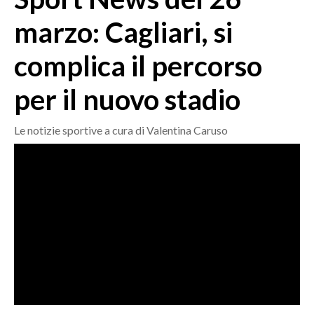
MEDIO CAMPIDANO
marzo: Cagliari, si
ORISTANO E PROVINCIA
SASSARI E PROVINCIA
complica il percorso
GALLURA
per il nuovo stadio
NUORO E PROVINCIA
OGLIASTRA
Le notizie sportive a cura di Valentina Caruso
AGENDA
CRONACA
ITALIA
MONDO
POLITICA
ECONOMIA
SERVIZI ALLE IMPRESE