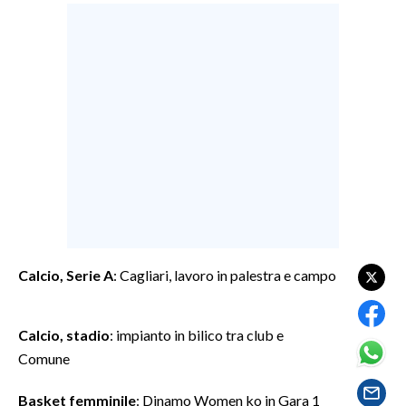
LAVORO
BANDI
SPORT IN SARDEGNA
SPORT
RISULTATI E CLASSIFICHE
CALCIO
CALCIO REGIONALE
BASKET
Calcio, Serie A
: Cagliari, lavoro in palestra e campo
VOLLEY
MOTORI
TENNIS
Calcio, stadio
: impianto in bilico tra club e
Comune
ALTRI SPORT
Basket femminile
: Dinamo Women ko in Gara 1
CULTURA