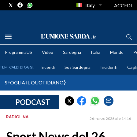
Italy
ACCEDI
METEO
ProgrammaUS
Video
Sardegna
Italia
Mondo
Po
COMUNI AL VOTO
Incendi
Sos Sardegna
Incidenti
Cagli
TEMI CALDI DI OGGI:
VIDEO
SFOGLIA IL QUOTIDIANO
FOTO
PODCAST
CRONACA SARDEGNA
CAGLIARI
RADIOLINA
26 marzo 2026 alle 14:16
PROVINCIA DI CAGLIARI
SULCIS IGLESIENTE
Sport News del 26