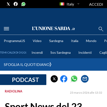
Italy
ACCEDI
METEO
ProgrammaUS
Video
Sardegna
Italia
Mondo
Po
COMUNI AL VOTO
Incendi
Sos Sardegna
Incidenti
Cagli
TEMI CALDI DI OGGI:
VIDEO
SFOGLIA IL QUOTIDIANO
FOTO
PODCAST
CRONACA SARDEGNA
CAGLIARI
RADIOLINA
23 marzo 2026 alle 13:32
PROVINCIA DI CAGLIARI
SULCIS IGLESIENTE
Sport News del 23