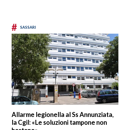
#
SASSARI
Allarme legionella al Ss Annunziata,
la Cgil: «Le soluzioni tampone non