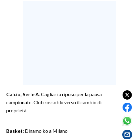
LAVORO
BANDI
SPORT IN SARDEGNA
SPORT
RISULTATI E CLASSIFICHE
CALCIO
CALCIO REGIONALE
BASKET
Calcio, Serie A
: Cagliari a riposo per la pausa
VOLLEY
campionato. Club rossoblù verso il cambio di
MOTORI
proprietà
TENNIS
ALTRI SPORT
Basket
: Dinamo ko a Milano
CULTURA