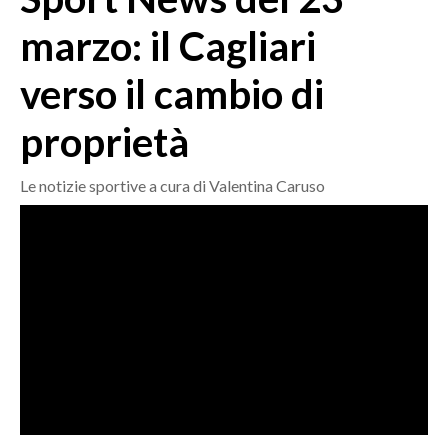
MEDIO CAMPIDANO
marzo: il Cagliari
ORISTANO E PROVINCIA
SASSARI E PROVINCIA
verso il cambio di
GALLURA
proprietà
NUORO E PROVINCIA
OGLIASTRA
Le notizie sportive a cura di Valentina Caruso
AGENDA
CRONACA
ITALIA
MONDO
POLITICA
ECONOMIA
SERVIZI ALLE IMPRESE