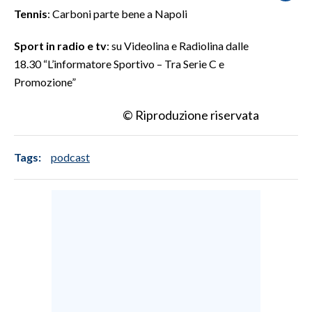
Tennis
: Carboni parte bene a Napoli
SPETTACOLI
Sport in radio e tv
: su Videolina e Radiolina dalle
18.30 “L’informatore Sportivo – Tra Serie C e
GOSSIP
Promozione”
SALUTE
© Riproduzione riservata
SARDEGNA TURISMO
Tags:
podcast
SARDI NEL MONDO
NOTIZIE
EVENTI
#CARAUNIONE
3 MINUTI CON
INSULARITÀ