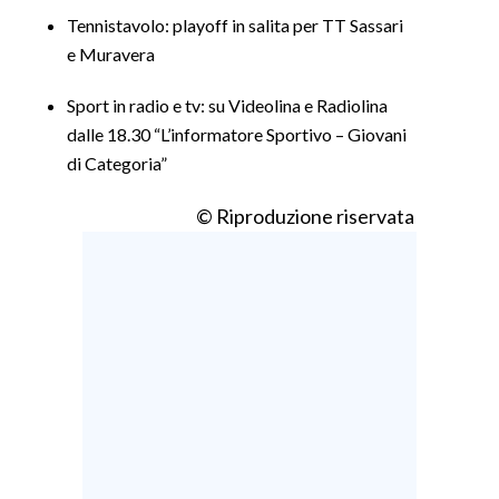
Tennistavolo: playoff in salita per TT Sassari
SPETTACOLI
e Muravera
GOSSIP
Sport in radio e tv: su Videolina e Radiolina
dalle 18.30 “L’informatore Sportivo – Giovani
SALUTE
di Categoria”
SARDEGNA TURISMO
© Riproduzione riservata
SARDI NEL MONDO
NOTIZIE
EVENTI
#CARAUNIONE
3 MINUTI CON
INSULARITÀ