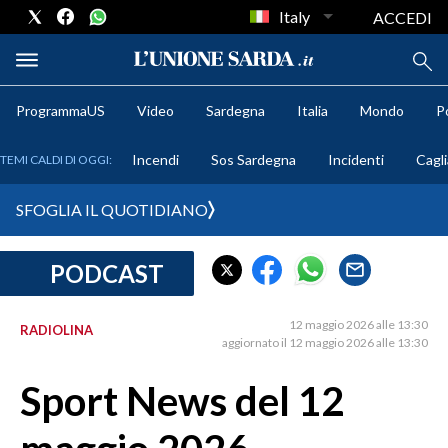
Italy
ACCEDI
ProgrammaUS
Video
Sardegna
Italia
Mondo
Po
METEO
Incendi
Sos Sardegna
Incidenti
Cagli
TEMI CALDI DI OGGI:
COMUNI AL VOTO
SFOGLIA IL QUOTIDIANO
VIDEO
PODCAST
FOTO
12 maggio 2026 alle 13:30
RADIOLINA
CRONACA SARDEGNA
aggiornato il 12 maggio 2026 alle 13:30
CAGLIARI
Sport News del 12
PROVINCIA DI CAGLIARI
SULCIS IGLESIENTE