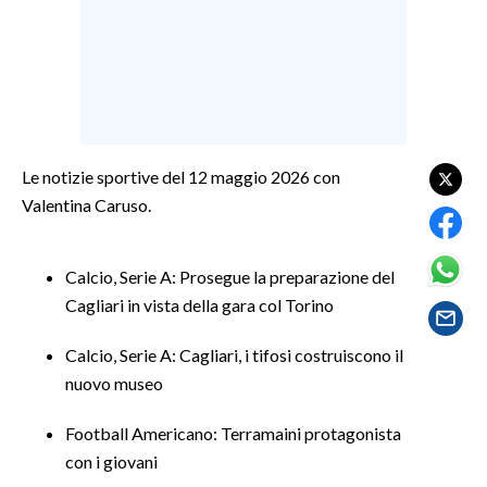
LAVORO
BANDI
SPORT IN SARDEGNA
SPORT
Le notizie sportive del 12 maggio 2026 con
RISULTATI E CLASSIFICHE
Valentina Caruso.
CALCIO
CALCIO REGIONALE
Calcio, Serie A: Prosegue la preparazione del
BASKET
Cagliari in vista della gara col Torino
VOLLEY
Calcio, Serie A: Cagliari, i tifosi costruiscono il
MOTORI
nuovo museo
TENNIS
ALTRI SPORT
Football Americano: Terramaini protagonista
con i giovani
CULTURA