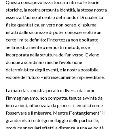
Questa consapevolezza tocca a ritroso le teorie
storiche, la nostra presunta identità, la stessa nostra
SPETTACOLI
essenza. L’uomo al centro del mondo? Di quale? La
fisica quantistica, un vero non-senso, ci spiuma
GOSSIP
infatti dalle sicurezze di poter conoscere oltre un
certo limite definito: l'incertezza non è soltanto
SALUTE
nella nostra mente o nei nostri metodi, no, è
SARDEGNA TURISMO
incorporata nella struttura dell'universo. E viene
dunque a scardinarsi anche l’evoluzione
SARDI NEL MONDO
deterministica degli eventi, e la nostra possibile
visione del futuro – intrinsecamente imprevedibile.
NOTIZIE
EVENTI
La materia si mostra peraltro diversa da come
l’immaginavamo, non compatta, tenuta avvinta da
#CARAUNIONE
interazioni, influenzata da processi semplici come
l’osservare e il misurare. Mentre l’“entanglement”, il
3 MINUTI CON
grande mistero del gemellaggio delle particelle,
INSULARITÀ
produce speculari effetti a distanza, a una velocità