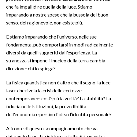
che fa impallidire quella della luce. Stiamo
INFO AZIENDE
imparando a nostre spese che la bussola del buon
senso, del ragionevole, non esiste più.
ABBONATI
ANNUNCI
E stiamo imparando che l'universo, nelle sue
NECROLOGI
fondamenta, può comportarsi in modi radicalmente
PUBBLICITÀ
diversi da quelli suggeriti dall'esperienza. La
SPIAGGE
stranezza si impone, il nucleo della terra cambia
direzione: chi lo spiega?
STORE
La fisica quantistica non è altro che il segno, la luce
laser che rivela la crisi delle certezze
contemporanee: cos’è più la verità? La stabilità? La
fiducia nelle istituzioni, la prevedibilità
dell'economia e persino l'idea d’identità personale?
A fronte di questo scompaginamento che va
chiarendo la nostra intrinseca fallacità, quanti si