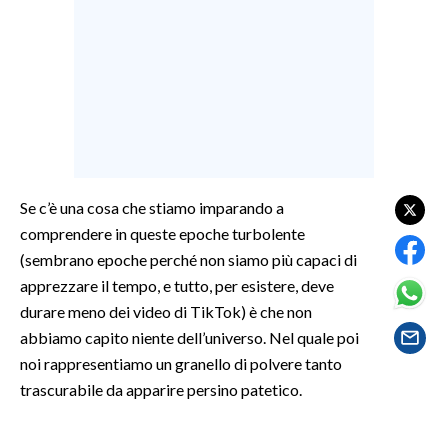
LAVORO
BANDI
SPORT IN SARDEGNA
SPORT
RISULTATI E CLASSIFICHE
Se c’è una cosa che stiamo imparando a
CALCIO
comprendere in queste epoche turbolente
CALCIO REGIONALE
(sembrano epoche perché non siamo più capaci di
BASKET
apprezzare il tempo, e tutto, per esistere, deve
VOLLEY
durare meno dei video di TikTok) è che non
MOTORI
abbiamo capito niente dell’universo. Nel quale poi
noi rappresentiamo un granello di polvere tanto
TENNIS
trascurabile da apparire persino patetico.
ALTRI SPORT
CULTURA