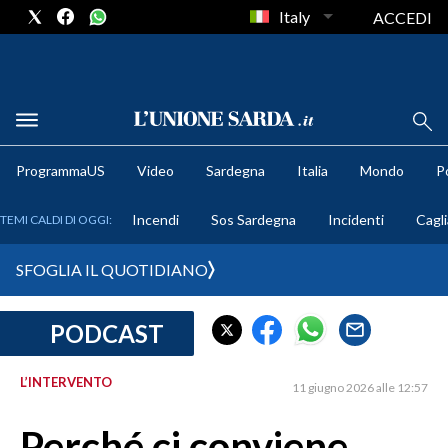
Italy
ACCEDI
METEO
ProgrammaUS
Video
Sardegna
Italia
Mondo
Po
COMUNI AL VOTO
Incendi
Sos Sardegna
Incidenti
Cagli
TEMI CALDI DI OGGI:
VIDEO
SFOGLIA IL QUOTIDIANO
FOTO
PODCAST
CRONACA SARDEGNA
CAGLIARI
L’INTERVENTO
11 giugno 2026 alle 12:57
PROVINCIA DI CAGLIARI
SULCIS IGLESIENTE
Perché ci conviene